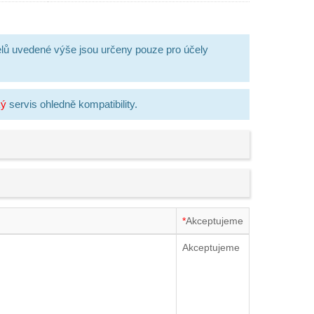
lů uvedené výše jsou určeny pouze pro účely
ký
servis ohledně kompatibility.
*
Akceptujeme
Akceptujeme