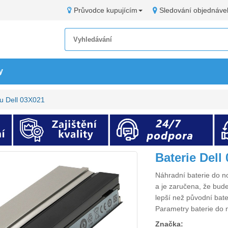
Průvodce kupujícím
Sledování objednáve
y
u Dell 03X021
Baterie Del
Náhradní
baterie do 
a je zaručena, že bude
lepší než původní bat
Parametry
baterie do
Značka: