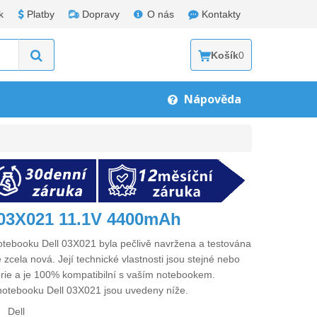
k
Platby
Dopravy
O nás
Kontakty
Košík
0
Nápověda
l 03X021 11.1V 4400mAh
notebooku Dell 03X021
byla pečlivě navržena a testována
 zcela nová. Její technické vlastnosti jsou stejné nebo
erie a je 100% kompatibilní s vaším notebookem.
 notebooku Dell 03X021
jsou uvedeny níže.
Dell