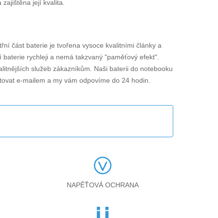
jištěna její kvalita.
třní část baterie je tvořena vysoce kvalitními články a
í baterie rychleji a nemá takzvaný "paměťový efekt".
alitnějších služeb zákazníkům. Naši baterii do notebooku
ktovat e-mailem a my vám odpovíme do 24 hodin.
NAPĚŤOVÁ OCHRANA