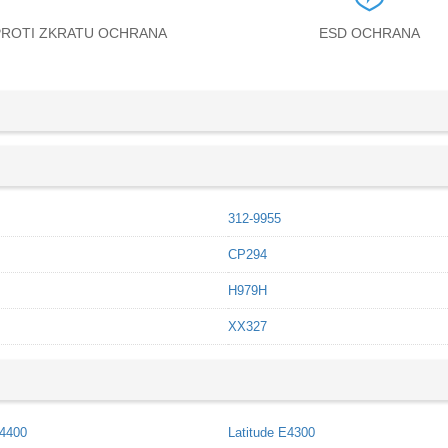
PROTI ZKRATU OCHRANA
ESD OCHRANA
312-9955
CP294
H979H
XX327
E4400
Latitude E4300