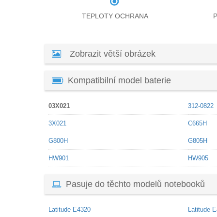
TEPLOTY OCHRANA
Zobrazit větší obrázek
Kompatibilní model baterie
03X021
312-0822
3X021
C665H
G800H
G805H
HW901
HW905
Pasuje do těchto modelů notebooků
Latitude E4320
Latitude 