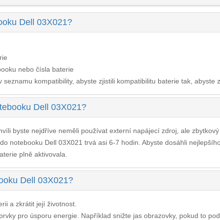
booku Dell 03X021?
rie
ooku nebo čísla baterie
seznamu kompatibility, abyste zjistili kompatibilitu baterie tak, abyste z
otebooku Dell 03X021?
víli byste nejdříve neměli používat externí napájecí zdroj, ale zbytkov
 do notebooku Dell 03X021
trvá asi 6-7 hodin. Abyste dosáhli nejlepší
aterie plně aktivovala.
ebooku Dell 03X021?
i a zkrátit její životnost.
í prvky pro úsporu energie. Například snižte jas obrazovky, pokud to po