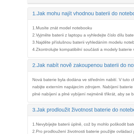
1.
Jak mohu najít vhodnou baterii do note
1.Musíte znát model notebooku
2.Vyjměte baterii z laptopu a vyhledejte číslo dílu bate
3.Najděte příslušnou baterii vyhledáním modelu noteb
4.Zkontrolujte kompatibilní součásti a modely baterie v 
2.
Jak nabít nově zakoupenou baterii do n
Nová baterie byla dodána ve středním nabití. V tuto ch
nabijte externím napájecím zdrojem. Nabíjení
baterie
plné nabíjení a plné vybíjení nejméně třikrát, aby se b
3.
Jak prodloužit životnost baterie do not
1.Nevybíjejte baterii úplně, což by mohlo poškodit bateri
2.Pro prodloužení životnosti baterie použijte ovládac