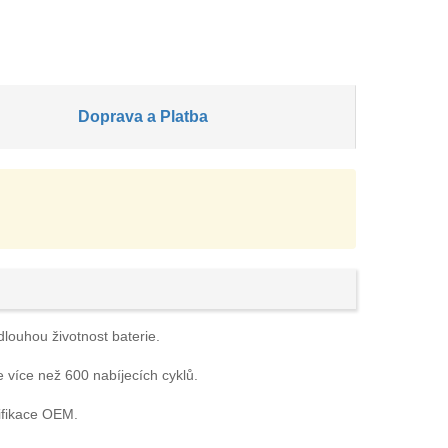
Doprava a Platba
dlouhou životnost baterie.
e více než 600 nabíjecích cyklů.
ifikace OEM.