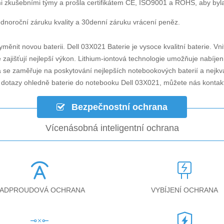
i zkušebními týmy a prošla certifikátem CE, ISO9001 a ROHS, aby byla za
dnoroční záruku kvality a 30denní záruku vrácení peněz.
yměnit novou baterii.
Dell 03X021 Baterie
je vysoce kvalitní baterie. Vni
zajišťují nejlepší výkon. Lithium-iontová technologie umožňuje nabíjen
á se zaměřuje na poskytování nejlepších notebookových baterií a nejkv
i dotazy ohledně
baterie do notebooku Dell 03X021
, můžete nás konta
Bezpečnostní ochrana
Vícenásobná inteligentní ochrana
ADPROUDOVÁ OCHRANA
VYBÍJENÍ OCHRANA