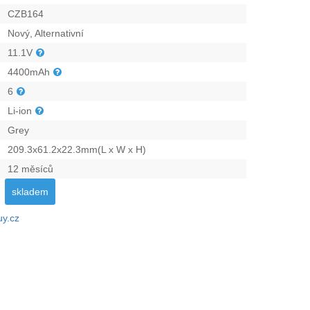
CZB164
Nový, Alternativní
11.1V
4400mAh
6
Li-ion
Grey
209.3x61.2x22.3mm(L x W x H)
12 měsíců
skladem
uy.cz