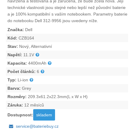
navržena a testována a je zaručena, že bude zcela nová. Její
technické vlastnosti jsou stejné nebo lepší než původní baterie
a je 100% kompatibilní s vaším notebookem. Parametry
baterie
do notebooku Dell 312-9956
jsou uvedeny níže.
Značka:
Dell
Kód:
CZB164
Stav:
Nový, Alternativní
Napětí:
11.1V
Kapacita:
4400mAh
Počet článků:
6
Typ:
Li-ion
Barva:
Grey
Rozměry:
209.3x61.2x22.3mm(L x W x H)
Záruka:
12 měsíců
Dostupnost:
skladem
service@bateriebuy.cz