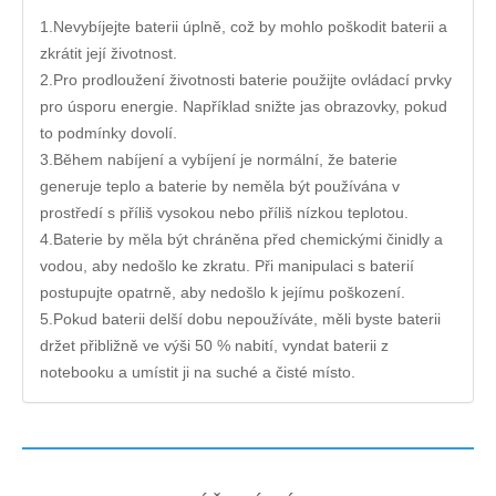
1.Nevybíjejte baterii úplně, což by mohlo poškodit baterii a
zkrátit její životnost.
2.Pro prodloužení životnosti baterie použijte ovládací prvky
pro úsporu energie. Například snižte jas obrazovky, pokud
to podmínky dovolí.
3.Během nabíjení a vybíjení je normální, že baterie
generuje teplo a baterie by neměla být používána v
prostředí s příliš vysokou nebo příliš nízkou teplotou.
4.Baterie by měla být chráněna před chemickými činidly a
vodou, aby nedošlo ke zkratu. Při manipulaci s baterií
postupujte opatrně, aby nedošlo k jejímu poškození.
5.Pokud baterii delší dobu nepoužíváte, měli byste baterii
držet přibližně ve výši 50 % nabití, vyndat baterii z
notebooku a umístit ji na suché a čisté místo.