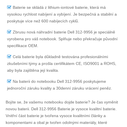
Baterie se skládá z lithium-iontové baterie, která má
vysokou rychlost nabíjení a vybíjení. Je bezpečná a stabilní a
poskytuje více než 600 nabíjecích cyklů.
Zbrusu nová náhradní
baterie Dell 312-9956
je speciálně
vyrobena pro váš notebook. Splňuje nebo překračuje původní
specifikace OEM.
Celá baterie byla důkladně testována profesionálními
zkušebními týmy a prošla certifikátem CE, ISO9001 a ROHS,
aby byla zajištěna její kvalita.
Na
baterii do notebooku Dell 312-9956
poskytujeme
jednoroční záruku kvality a 30denní záruku vrácení peněz.
Bojíte se, že vašemu notebooku dojde baterie? Je čas vyměnit
novou baterii.
Dell 312-9956 Baterie
je vysoce kvalitní baterie.
Vnitřní část baterie je tvořena vysoce kvalitními články a
komponentami a obal je tvořen odolnými materiály, které