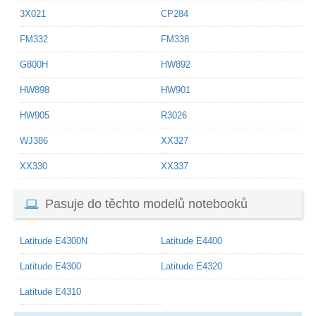
3X021
CP284
FM332
FM338
G800H
HW892
HW898
HW901
HW905
R3026
WJ386
XX327
XX330
XX337
Pasuje do těchto modelů notebooků
Latitude E4300N
Latitude E4400
Latitude E4300
Latitude E4320
Latitude E4310