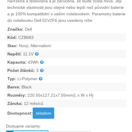
navržena a testována a je zaručena, že bude zcela nová. Její
technické vlastnosti jsou stejné nebo lepší než původní baterie
a je 100% kompatibilní s vaším notebookem. Parametry
baterie
do notebooku Dell 01V2F6
jsou uvedeny níže.
Značka:
Dell
Kód:
CZB683
Stav:
Nový, Alternativní
Napětí:
11.1V
Kapacita:
43Wh
Počet článků:
3
Typ:
Li-Polymer
Barva:
Black
Rozměry:
220.50x127.21x7.55mm(L x W x H)
Záruka:
12 měsíců
Dostupnost:
skladem
Dostupné varianty: