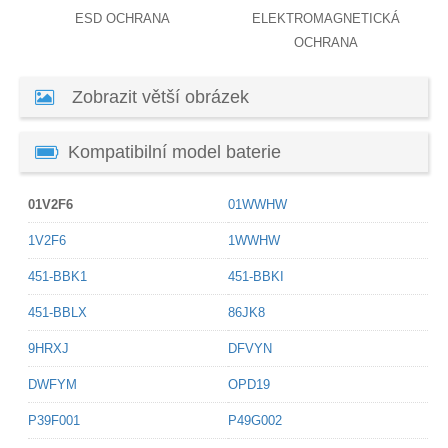
ESD OCHRANA
ELEKTROMAGNETICKÁ
OCHRANA
Zobrazit větší obrázek
Kompatibilní model baterie
01V2F6
01WWHW
1V2F6
1WWHW
451-BBK1
451-BBKI
451-BBLX
86JK8
9HRXJ
DFVYN
DWFYM
OPD19
P39F001
P49G002