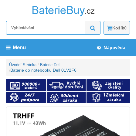
Košík
0
Menu
Nápověda
Úvodní Stránka
Baterie Dell
Baterie do notebooku Dell 01V2F6