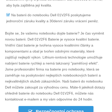
aby byla zajištěna její kvalita.
Na
baterii do notebooku Dell 01V2F6
poskytujeme
jednoroční záruku kvality a 30denní záruku vrácení peněz.
Bojíte se, že vašemu notebooku dojde baterie? Je čas vyměnit
novou baterii.
Dell 01V2F6 Baterie
je vysoce kvalitní baterie.
Vnitřní část baterie je tvořena vysoce kvalitními články a
komponentami a obal je tvořen odolnými materiály, které
zajišťují nejlepší výkon. Lithium-iontová technologie umožňuje
nabíjení baterie rychleji a nemá takzvaný "paměťový efekt".
Jsme profesionální firma na baterie pro notebooky, která se
zaměřuje na poskytování nejlepších notebookových baterií a
nejkvalitnějších služeb zákazníkům. Naši baterii do notebooku
Dell můžete zakoupit za výhodnou cenu. Máte-li jakékoli dotazy
ohledně
baterie do notebooku Dell 01V2F6
, můžete nás
kontaktovat e-mailem a my vám odpovíme do 24 hodin.
Bezpečnostní ochrana