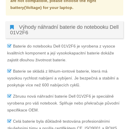
are not compatible, please choose the right
battery(Voltage) for your laptop.
Výhody náhradní baterie do notebooku Dell
01V2F6
Baterie do notebooku Dell 01V2F6
je vyrobena z vysoce
kvalitních komponent a její vysokokapacitní baterie dokáže
zajistit dlouhou životnost baterie.
Baterie se skládá z lithium-iontové baterie, která má
vysokou rychlost nabíjení a vybíjení. Je bezpečná a stabilní a
poskytuje více než 600 nabíjecích cyklů.
Zbrusu nová náhradní
baterie Dell 01V2F6
je speciálně
vyrobena pro váš notebook. Splňuje nebo překračuje původní
specifikace OEM.
Celá baterie byla důkladně testována profesionálními
zkušebními týmy a prošla certifikátem CE, ISO9001 a ROHS,