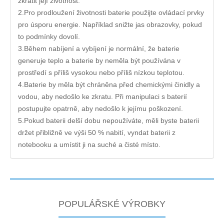
zkrátit její životnost.
2.Pro prodloužení životnosti baterie použijte ovládací prvky
pro úsporu energie. Například snižte jas obrazovky, pokud
to podmínky dovolí.
3.Během nabíjení a vybíjení je normální, že baterie
generuje teplo a baterie by neměla být používána v
prostředí s příliš vysokou nebo příliš nízkou teplotou.
4.Baterie by měla být chráněna před chemickými činidly a
vodou, aby nedošlo ke zkratu. Při manipulaci s baterií
postupujte opatrně, aby nedošlo k jejímu poškození.
5.Pokud baterii delší dobu nepoužíváte, měli byste baterii
držet přibližně ve výši 50 % nabití, vyndat baterii z
notebooku a umístit ji na suché a čisté místo.
POPULÁŘSKÉ VÝROBKY