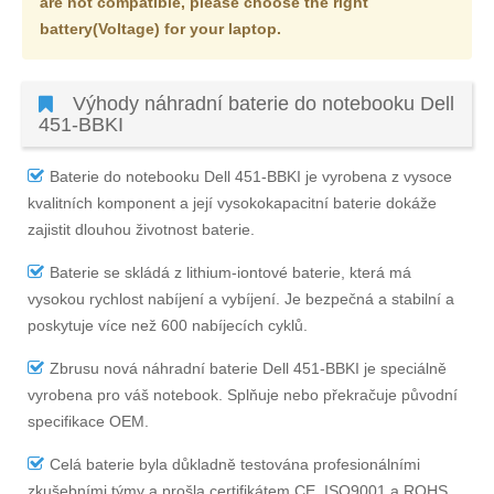
are not compatible, please choose the right
battery(Voltage) for your laptop.
Výhody náhradní baterie do notebooku Dell
451-BBKI
Baterie do notebooku Dell 451-BBKI
je vyrobena z vysoce
kvalitních komponent a její vysokokapacitní baterie dokáže
zajistit dlouhou životnost baterie.
Baterie se skládá z lithium-iontové baterie, která má
vysokou rychlost nabíjení a vybíjení. Je bezpečná a stabilní a
poskytuje více než 600 nabíjecích cyklů.
Zbrusu nová náhradní
baterie Dell 451-BBKI
je speciálně
vyrobena pro váš notebook. Splňuje nebo překračuje původní
specifikace OEM.
Celá baterie byla důkladně testována profesionálními
zkušebními týmy a prošla certifikátem CE, ISO9001 a ROHS,