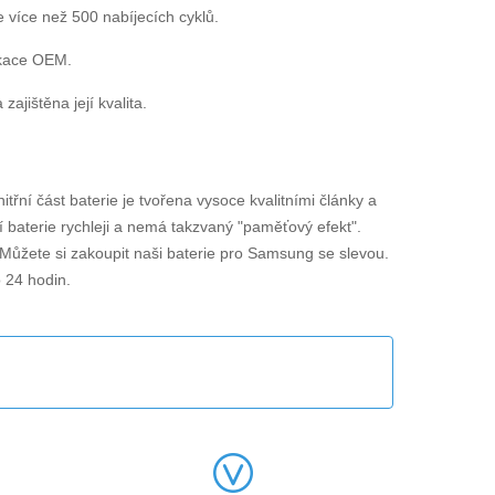
e více než 500 nabíjecích cyklů.
ikace OEM.
jištěna její kvalita.
nitřní část baterie je tvořena vysoce kvalitními články a
í baterie rychleji a nemá takzvaný "paměťový efekt".
. Můžete si zakoupit naši baterie pro Samsung se slevou.
 24 hodin.