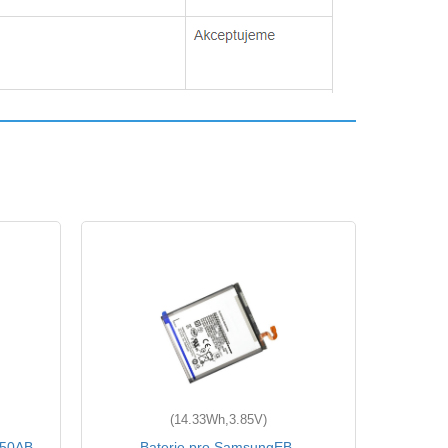
(14.33Wh,3.85V)
950AB
Baterie pro SamsungEB-
Bate