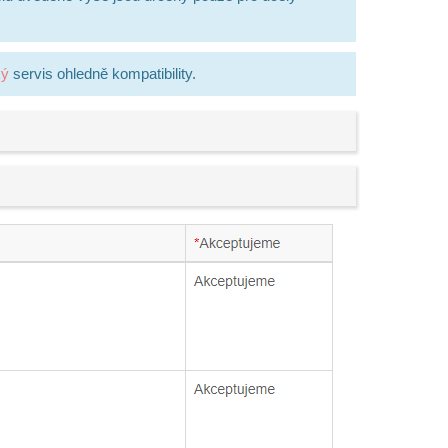
ký
servis ohledně kompatibility.