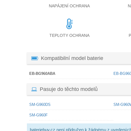
NAPÁJENÍ OCHRANA
N
TEPLOTY OCHRANA
Kompatibilní model baterie
EB-BG960ABA
EB-BG96
Pasuje do těchto modelů
SM-G960DS
SM-G960
SM-G960F
bateriebuy.cz není přidružen k žádnému z uvedenýc