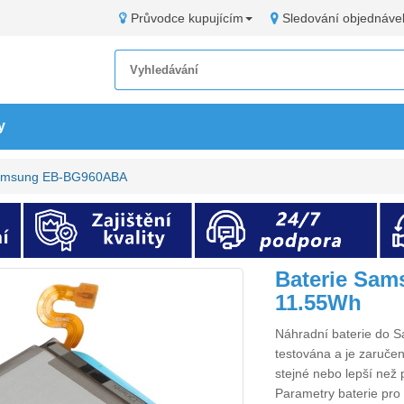
Průvodce kupujícím
Sledování objednáve
y
Samsung EB-BG960ABA
Baterie Sa
11.55Wh
Náhradní
baterie do
testována a je zaručen
stejné nebo lepší než 
Parametry
baterie p