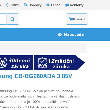
k
Platby
Dopravy
O nás
Kontakty
Košík
0
Nápověda
msung EB-BG960ABA 3.85V
 Samsung EB-BG960ABA
byla pečlivě navržena a
a, že bude zcela nová. Její technické vlastnosti jsou
původní baterie a je 100% kompatibilní s vaším.
ro Samsung EB-BG960ABA
jsou uvedeny níže.