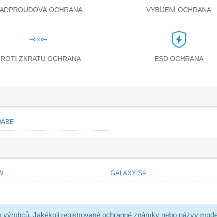
ADPROUDOVÁ OCHRANA
VYBÍJENÍ OCHRANA
PROTI ZKRATU OCHRANA
ESD OCHRANA
0ABE
W
GALAXY S9
h výrobců. Jakékoli registrované ochranné známky nebo názvy mode