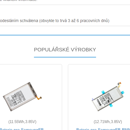
POPULÁŘSKÉ VÝROBKY
(11.55Wh,3.85V)
(12.71Wh,3.85V)
Baterie pro SamsungEB-
Baterie pro SamsungEB-BN