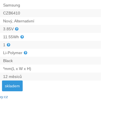
Samsung
CZB6410
Nový, Alternativní
3.85V
11.55Wh
1
Li-Polymer
Black
*mm(L x W x H)
12 měsíců
skladem
uy.cz