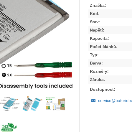
Značka:
Kód:
Stav:
Napětí:
Kapacita:
Počet článků:
Typ:
Barva:
Rozměry:
Záruka:
Dostupnost:
service@baterieb