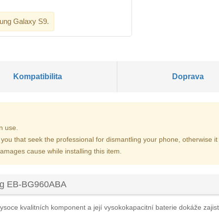
msung Galaxy S9.
Kompatibilita
Doprava
n use.
 you that seek the professional for dismantling your phone, otherwise 
damages cause while installing this item.
ung EB-BG960ABA
ysoce kvalitních komponent a její vysokokapacitní baterie dokáže zajisti