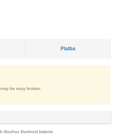
Platba
it may be easy broken.
t dlouhou životnost baterie.