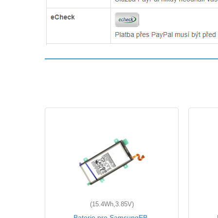
(15.4Wh,3.85V)
xy S7
Baterie pro SamsungEB-