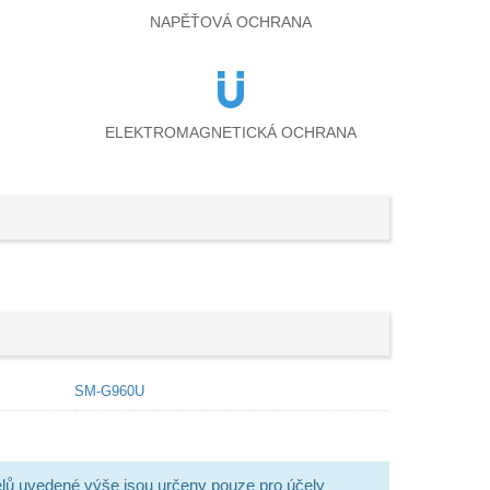
NAPĚŤOVÁ OCHRANA
ELEKTROMAGNETICKÁ OCHRANA
SM-G960U
lů uvedené výše jsou určeny pouze pro účely