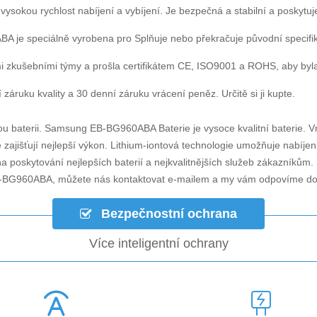
 vysokou rychlost nabíjení a vybíjení. Je bezpečná a stabilní a poskytuj
ABA
je speciálně vyrobena pro Splňuje nebo překračuje původní specif
i zkušebními týmy a prošla certifikátem CE, ISO9001 a ROHS, aby byla za
záruku kvality a 30 denní záruku vrácení peněz. Určitě si ji kupte.
u baterii.
Samsung EB-BG960ABA Baterie
je vysoce kvalitní baterie. V
zajišťují nejlepší výkon. Lithium-iontová technologie umožňuje nabíjen
na poskytování nejlepších baterií a nejkvalitnějších služeb zákazníkům
B-BG960ABA
, můžete nás kontaktovat e-mailem a my vám odpovíme do
Bezpečnostní ochrana
Více inteligentní ochrany