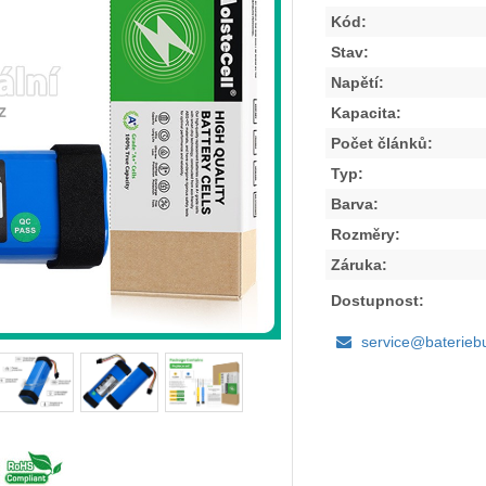
Kód:
Stav:
Napětí:
Kapacita:
Počet článků:
Typ:
Barva:
Rozměry:
Záruka:
Dostupnost:
service@baterieb