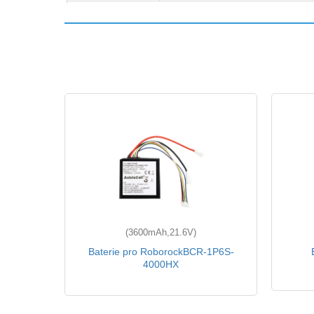
(3600mAh,21.6V)
d pro
Baterie pro RoborockBCR-1P6S-
4000HX