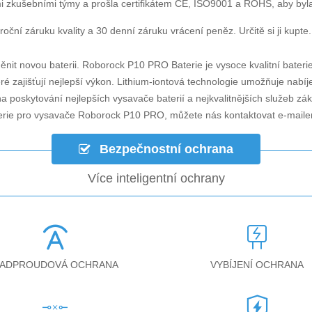
i zkušebními týmy a prošla certifikátem CE, ISO9001 a ROHS, aby byla za
oční záruku kvality a 30 denní záruku vrácení peněz. Určitě si ji kupte.
ěnit novou baterii.
Roborock P10 PRO Baterie
je vysoce kvalitní bateri
é zajišťují nejlepší výkon. Lithium-iontová technologie umožňuje nabíj
na poskytování nejlepších vysavače baterií a nejkvalitnějších služeb z
erie pro vysavače Roborock P10 PRO
, můžete nás kontaktovat e-mai
Bezpečnostní ochrana
Více inteligentní ochrany
ADPROUDOVÁ OCHRANA
VYBÍJENÍ OCHRANA