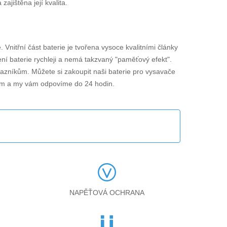
jištěna její kvalita.
e. Vnitřní část baterie je tvořena vysoce kvalitními články
ení baterie rychleji a nemá takzvaný "paměťový efekt".
ákazníkům. Můžete si zakoupit naši baterie pro vysavače
lem a my vám odpovíme do 24 hodin.
NAPĚŤOVÁ OCHRANA