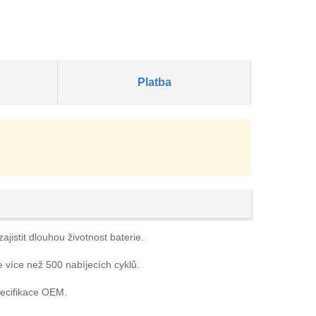
Platba
jistit dlouhou životnost baterie.
e více než 500 nabíjecích cyklů.
pecifikace OEM.