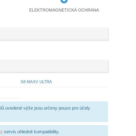
ELEKTROMAGNETICKÁ OCHRANA
S8 MAXV ULTRA
lů uvedené výše jsou určeny pouze pro účely
ký
servis ohledně kompatibility.