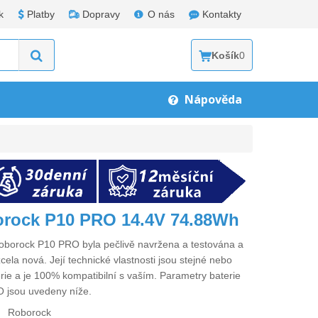
k
Platby
Dopravy
O nás
Kontakty
Košík
0
Nápověda
orock P10 PRO 14.4V 74.88Wh
Roborock P10 PRO
byla pečlivě navržena a testována a
cela nová. Její technické vlastnosti jsou stejné nebo
erie a je 100% kompatibilní s vaším. Parametry
baterie
O
jsou uvedeny níže.
Roborock