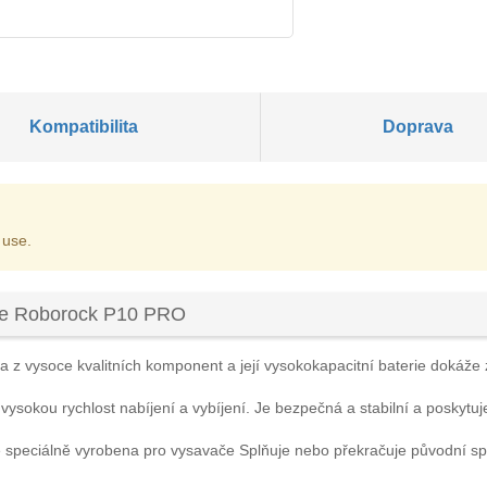
Kompatibilita
Doprava
 use.
če Roborock P10 PRO
 z vysoce kvalitních komponent a její vysokokapacitní baterie dokáže za
 vysokou rychlost nabíjení a vybíjení. Je bezpečná a stabilní a poskytuj
 speciálně vyrobena pro vysavače Splňuje nebo překračuje původní s