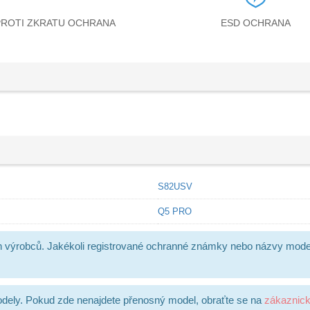
PROTI ZKRATU OCHRANA
ESD OCHRANA
S82USV
Q5 PRO
h výrobců. Jakékoli registrované ochranné známky nebo názvy mode
dely. Pokud zde nenajdete přenosný model, obraťte se na
zákaznic