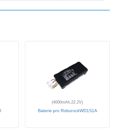
(4000mAh,22.2V)
0
Baterie pro RoborockWD1S1A
Bater