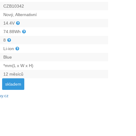
CZB10342
Nový, Alternativní
14.4V
74.88Wh
8
Li-ion
Blue
*mm(L x W x H)
12 měsíců
skladem
uy.cz