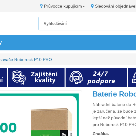
Průvodce kupujícím
Sledování objednáve
y
vysavače Roborock P10 PRO
Baterie Rob
Náhradní
baterie do 
je zaručena, že bude z
lepší než původní bat
pro Roborock P10 PR
Značka: