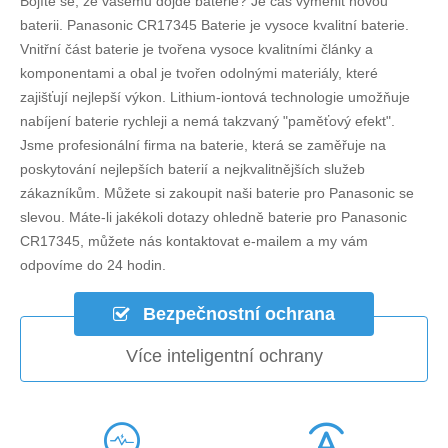
Bojíte se, že vašemu dojde baterie? Je čas vyměnit novou
baterii.
Panasonic CR17345 Baterie
je vysoce kvalitní baterie.
Vnitřní část baterie je tvořena vysoce kvalitními články a
komponentami a obal je tvořen odolnými materiály, které
zajišťují nejlepší výkon. Lithium-iontová technologie umožňuje
nabíjení baterie rychleji a nemá takzvaný "paměťový efekt".
Jsme profesionální firma na baterie, která se zaměřuje na
poskytování nejlepších baterií a nejkvalitnějších služeb
zákazníkům. Můžete si zakoupit naši baterie pro Panasonic se
slevou. Máte-li jakékoli dotazy ohledně
baterie pro Panasonic
CR17345
, můžete nás kontaktovat e-mailem a my vám
odpovíme do 24 hodin.
Bezpečnostní ochrana
Více inteligentní ochrany