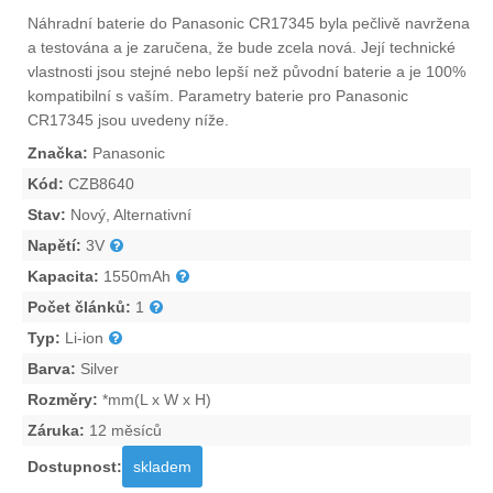
Náhradní
baterie do Panasonic CR17345
byla pečlivě navržena
a testována a je zaručena, že bude zcela nová. Její technické
vlastnosti jsou stejné nebo lepší než původní baterie a je 100%
kompatibilní s vaším. Parametry
baterie pro Panasonic
CR17345
jsou uvedeny níže.
Značka:
Panasonic
Kód:
CZB8640
Stav:
Nový, Alternativní
Napětí:
3V
Kapacita:
1550mAh
Počet článků:
1
Typ:
Li-ion
Barva:
Silver
Rozměry:
*mm(L x W x H)
Záruka:
12 měsíců
Dostupnost:
skladem