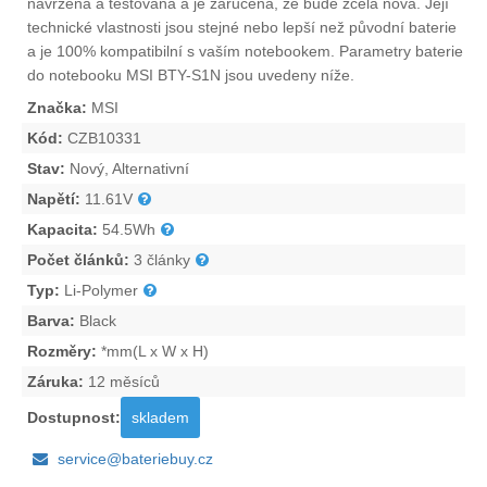
navržena a testována a je zaručena, že bude zcela nová. Její
technické vlastnosti jsou stejné nebo lepší než původní baterie
a je 100% kompatibilní s vaším notebookem. Parametry
baterie
do notebooku MSI BTY-S1N
jsou uvedeny níže.
Značka:
MSI
Kód:
CZB10331
Stav:
Nový, Alternativní
Napětí:
11.61V
Kapacita:
54.5Wh
Počet článků:
3 články
Typ:
Li-Polymer
Barva:
Black
Rozměry:
*mm(L x W x H)
Záruka:
12 měsíců
Dostupnost:
skladem
service@bateriebuy.cz