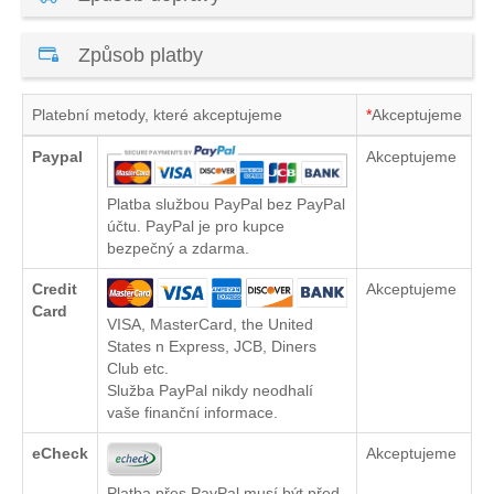
Způsob platby
Platební metody, které akceptujeme
*
Akceptujeme
Paypal
Akceptujeme
Platba službou PayPal bez PayPal
účtu. PayPal je pro kupce
bezpečný a zdarma.
Credit
Akceptujeme
Card
VISA, MasterCard, the United
States n Express, JCB, Diners
Club etc.
Služba PayPal nikdy neodhalí
vaše finanční informace.
eCheck
Akceptujeme
Platba přes PayPal musí být před