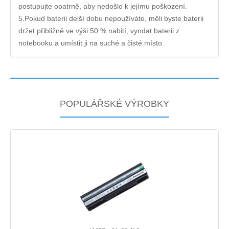
postupujte opatrně, aby nedošlo k jejímu poškození.
5.Pokud baterii delší dobu nepoužíváte, měli byste baterii
držet přibližně ve výši 50 % nabití, vyndat baterii z
notebooku a umístit ji na suché a čisté místo.
POPULÁŘSKÉ VÝROBKY