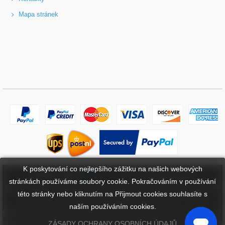
Mapa stránek
K poskytování co nejlepšího zážitku na našich webových
Copyright ©
2026
bateriebuy.cz
. Všechna práva vyhrazena.
stránkách používáme soubory cookie. Pokračováním v používání
Určené ochranné známky a značky jsou majetkem příslušných vlastníků.
této stránky nebo kliknutím na Přijmout cookies souhlasíte s
BaterieBuy.cz není přidružena k žádným OEM značkám. Všechny
naším používáním cookies.
produkty na této webové stránce jsou generické, aftermarket, náhradní díly.
ZÁSADY OCHRANY OSOBNÍCH ÚDAJŮ
Uvedené názvy značek a označení modelů mají pouze ukázat kompatibilitu