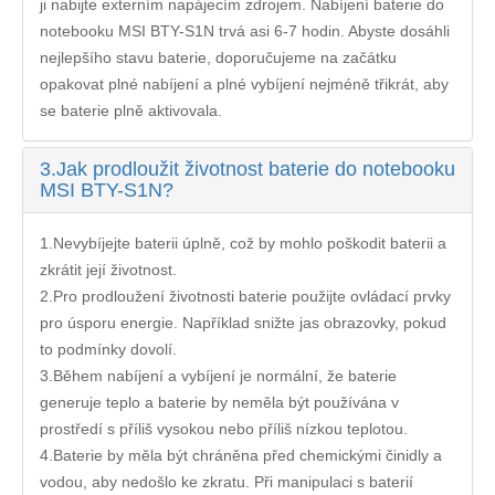
ji nabijte externím napájecím zdrojem. Nabíjení
baterie do
notebooku MSI BTY-S1N
trvá asi 6-7 hodin. Abyste dosáhli
nejlepšího stavu baterie, doporučujeme na začátku
opakovat plné nabíjení a plné vybíjení nejméně třikrát, aby
se baterie plně aktivovala.
3.
Jak prodloužit životnost baterie do notebooku
MSI BTY-S1N?
1.Nevybíjejte baterii úplně, což by mohlo poškodit baterii a
zkrátit její životnost.
2.Pro prodloužení životnosti baterie použijte ovládací prvky
pro úsporu energie. Například snižte jas obrazovky, pokud
to podmínky dovolí.
3.Během nabíjení a vybíjení je normální, že baterie
generuje teplo a baterie by neměla být používána v
prostředí s příliš vysokou nebo příliš nízkou teplotou.
4.Baterie by měla být chráněna před chemickými činidly a
vodou, aby nedošlo ke zkratu. Při manipulaci s baterií