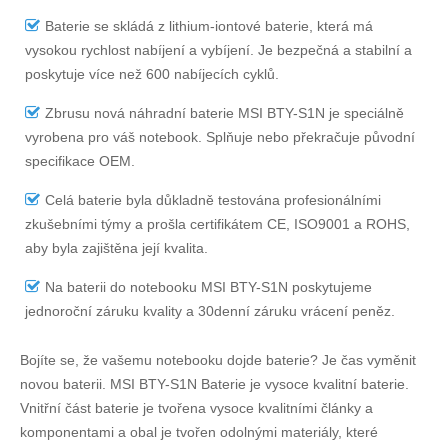
Baterie se skládá z lithium-iontové baterie, která má
vysokou rychlost nabíjení a vybíjení. Je bezpečná a stabilní a
poskytuje více než 600 nabíjecích cyklů.
Zbrusu nová náhradní
baterie MSI BTY-S1N
je speciálně
vyrobena pro váš notebook. Splňuje nebo překračuje původní
specifikace OEM.
Celá baterie byla důkladně testována profesionálními
zkušebními týmy a prošla certifikátem CE, ISO9001 a ROHS,
aby byla zajištěna její kvalita.
Na
baterii do notebooku MSI BTY-S1N
poskytujeme
jednoroční záruku kvality a 30denní záruku vrácení peněz.
Bojíte se, že vašemu notebooku dojde baterie? Je čas vyměnit
novou baterii.
MSI BTY-S1N Baterie
je vysoce kvalitní baterie.
Vnitřní část baterie je tvořena vysoce kvalitními články a
komponentami a obal je tvořen odolnými materiály, které