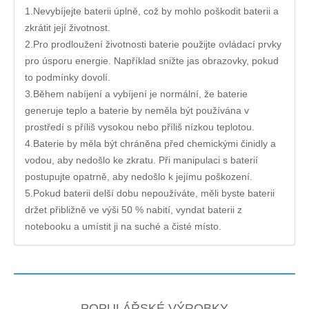
1.Nevybíjejte baterii úplně, což by mohlo poškodit baterii a
zkrátit její životnost.
2.Pro prodloužení životnosti baterie použijte ovládací prvky
pro úsporu energie. Například snižte jas obrazovky, pokud
to podmínky dovolí.
3.Během nabíjení a vybíjení je normální, že baterie
generuje teplo a baterie by neměla být používána v
prostředí s příliš vysokou nebo příliš nízkou teplotou.
4.Baterie by měla být chráněna před chemickými činidly a
vodou, aby nedošlo ke zkratu. Při manipulaci s baterií
postupujte opatrně, aby nedošlo k jejímu poškození.
5.Pokud baterii delší dobu nepoužíváte, měli byste baterii
držet přibližně ve výši 50 % nabití, vyndat baterii z
notebooku a umístit ji na suché a čisté místo.
POPULÁŘSKÉ VÝROBKY