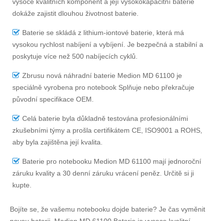
vysoce kvalitních komponent a její vysokokapacitní baterie
dokáže zajistit dlouhou životnost baterie.
Baterie se skládá z lithium-iontové baterie, která má
vysokou rychlost nabíjení a vybíjení. Je bezpečná a stabilní a
poskytuje více než 500 nabíjecích cyklů.
Zbrusu nová náhradní
baterie Medion MD 61100
je
speciálně vyrobena pro notebook Splňuje nebo překračuje
původní specifikace OEM.
Celá baterie byla důkladně testována profesionálními
zkušebními týmy a prošla certifikátem CE, ISO9001 a ROHS,
aby byla zajištěna její kvalita.
Baterie pro notebooku Medion MD 61100
mají jednoroční
záruku kvality a 30 denní záruku vrácení peněz. Určitě si ji
kupte.
Bojíte se, že vašemu notebooku dojde baterie? Je čas vyměnit