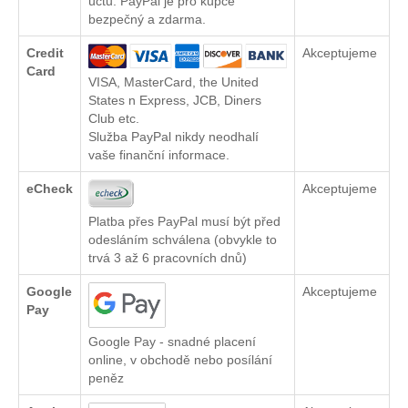
účtu. PayPal je pro kupce
bezpečný a zdarma.
Credit
Akceptujeme
Card
VISA, MasterCard, the United
States n Express, JCB, Diners
Club etc.
Služba PayPal nikdy neodhalí
vaše finanční informace.
eCheck
Akceptujeme
Platba přes PayPal musí být před
odesláním schválena (obvykle to
trvá 3 až 6 pracovních dnů)
Google
Akceptujeme
Pay
Google Pay - snadné placení
online, v obchodě nebo posílání
peněz