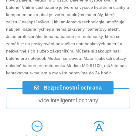
novou baterii.
Medion MD 61100 Baterie
je vysoce kvalitní
baterie. Vnitřní část baterie je tvořena vysoce kvalitními články a
komponentami a obal je tvořen odolnými materiály, které
zajišťují nejlepší výkon. Lithium-iontová technologie umožňuje
nabíjení baterie rychleji a nemá takzvaný "paměťový efekt".
Jsme profesionální firma na baterie pro notebooky, která se
zaměřuje na poskytování nejlepších notebookových baterií a
nejkvalitnějších služeb zákazníkům. Můžete si zakoupit naši
baterie pro notebook Medion se slevou. Máte-li jakékoli dotazy
ohledně
baterie pro notebooku Medion MD 61100
, můžete nás
kontaktovat e-mailem a my vám odpovíme do 24 hodin.
Bezpečnostní ochrana
Více inteligentní ochrany