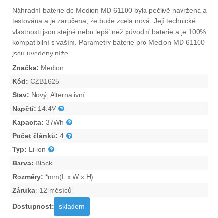
Náhradní
baterie do Medion MD 61100
byla pečlivě navržena a
testována a je zaručena, že bude zcela nová. Její technické
vlastnosti jsou stejné nebo lepší než původní baterie a je 100%
kompatibilní s vaším. Parametry
baterie pro Medion MD 61100
jsou uvedeny níže.
Značka:
Medion
Kód:
CZB1625
Stav:
Nový, Alternativní
Napětí:
14.4V
Kapacita:
37Wh
Počet článků:
4
Typ:
Li-ion
Barva:
Black
Rozměry:
*mm(L x W x H)
Záruka:
12 měsíců
Dostupnost:
skladem