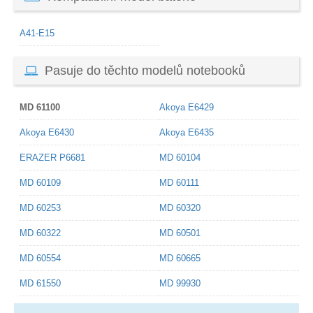
A41-E15
Pasuje do těchto modelů notebooků
MD 61100
Akoya E6429
Akoya E6430
Akoya E6435
ERAZER P6681
MD 60104
MD 60109
MD 60111
MD 60253
MD 60320
MD 60322
MD 60501
MD 60554
MD 60665
MD 61550
MD 99930