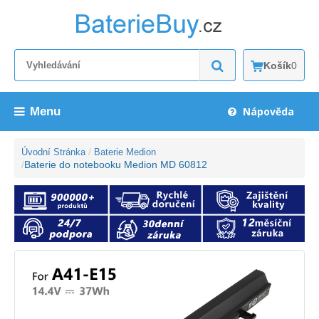
Košík
0
Menu
Nápověda
Úvodní Stránka
Baterie Medion
Baterie do notebooku Medion MD 60812