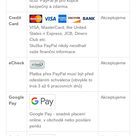
účtu. PayPal je pro kupce
bezpečný a zdarma.
Credit
Akceptujeme
Card
VISA, MasterCard, the United
States n Express, JCB, Diners
Club etc.
Služba PayPal nikdy neodhalí
vaše finanční informace.
eCheck
Akceptujeme
Platba přes PayPal musí být před
odesláním schválena (obvykle to
trvá 3 až 6 pracovních dnů)
Google
Akceptujeme
Pay
Google Pay - snadné placení
online, v obchodě nebo posílání
peněz