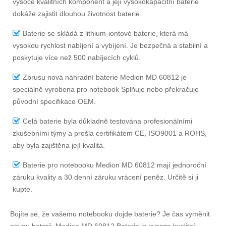
vysoce kvalitních komponent a její vysokokapacitní baterie
dokáže zajistit dlouhou životnost baterie.
Baterie se skládá z lithium-iontové baterie, která má
vysokou rychlost nabíjení a vybíjení. Je bezpečná a stabilní a
poskytuje více než 500 nabíjecích cyklů.
Zbrusu nová náhradní
baterie Medion MD 60812
je
speciálně vyrobena pro notebook Splňuje nebo překračuje
původní specifikace OEM.
Celá baterie byla důkladně testována profesionálními
zkušebními týmy a prošla certifikátem CE, ISO9001 a ROHS,
aby byla zajištěna její kvalita.
Baterie pro notebooku Medion MD 60812
mají jednoroční
záruku kvality a 30 denní záruku vrácení peněz. Určitě si ji
kupte.
Bojíte se, že vašemu notebooku dojde baterie? Je čas vyměnit