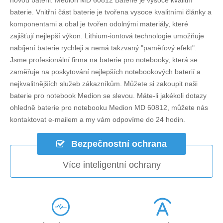
novou baterii.
Medion MD 60812 Baterie
je vysoce kvalitní
baterie. Vnitřní část baterie je tvořena vysoce kvalitními články a
komponentami a obal je tvořen odolnými materiály, které
zajišťují nejlepší výkon. Lithium-iontová technologie umožňuje
nabíjení baterie rychleji a nemá takzvaný "paměťový efekt".
Jsme profesionální firma na baterie pro notebooky, která se
zaměřuje na poskytování nejlepších notebookových baterií a
nejkvalitnějších služeb zákazníkům. Můžete si zakoupit naši
baterie pro notebook Medion se slevou. Máte-li jakékoli dotazy
ohledně
baterie pro notebooku Medion MD 60812
, můžete nás
kontaktovat e-mailem a my vám odpovíme do 24 hodin.
Bezpečnostní ochrana
Více inteligentní ochrany