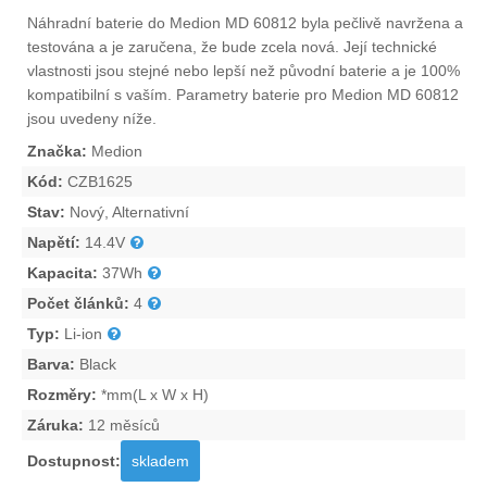
Náhradní
baterie do Medion MD 60812
byla pečlivě navržena a
testována a je zaručena, že bude zcela nová. Její technické
vlastnosti jsou stejné nebo lepší než původní baterie a je 100%
kompatibilní s vaším. Parametry
baterie pro Medion MD 60812
jsou uvedeny níže.
Značka:
Medion
Kód:
CZB1625
Stav:
Nový, Alternativní
Napětí:
14.4V
Kapacita:
37Wh
Počet článků:
4
Typ:
Li-ion
Barva:
Black
Rozměry:
*mm(L x W x H)
Záruka:
12 měsíců
Dostupnost:
skladem