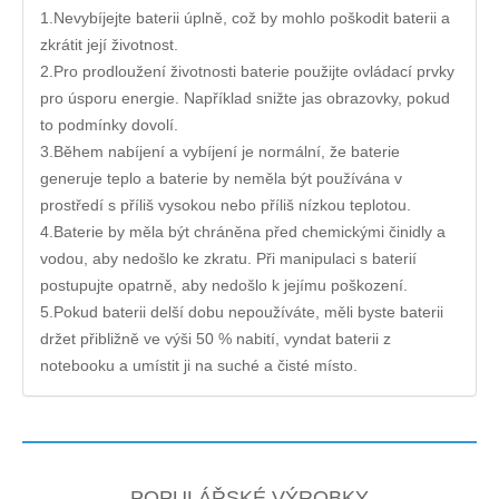
1.Nevybíjejte baterii úplně, což by mohlo poškodit baterii a
zkrátit její životnost.
2.Pro prodloužení životnosti baterie použijte ovládací prvky
pro úsporu energie. Například snižte jas obrazovky, pokud
to podmínky dovolí.
3.Během nabíjení a vybíjení je normální, že baterie
generuje teplo a baterie by neměla být používána v
prostředí s příliš vysokou nebo příliš nízkou teplotou.
4.Baterie by měla být chráněna před chemickými činidly a
vodou, aby nedošlo ke zkratu. Při manipulaci s baterií
postupujte opatrně, aby nedošlo k jejímu poškození.
5.Pokud baterii delší dobu nepoužíváte, měli byste baterii
držet přibližně ve výši 50 % nabití, vyndat baterii z
notebooku a umístit ji na suché a čisté místo.
POPULÁŘSKÉ VÝROBKY