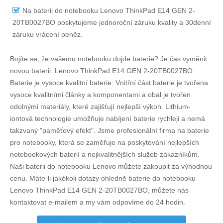
Na
baterii do notebooku Lenovo ThinkPad E14 GEN 2-
20TB0027BO
poskytujeme jednoroční záruku kvality a 30denní
záruku vrácení peněz.
Bojíte se, že vašemu notebooku dojde baterie? Je čas vyměnit
novou baterii.
Lenovo ThinkPad E14 GEN 2-20TB0027BO
Baterie
je vysoce kvalitní baterie. Vnitřní část baterie je tvořena
vysoce kvalitními články a komponentami a obal je tvořen
odolnými materiály, které zajišťují nejlepší výkon. Lithium-
iontová technologie umožňuje nabíjení baterie rychleji a nemá
takzvaný "paměťový efekt". Jsme profesionální firma na baterie
pro notebooky, která se zaměřuje na poskytování nejlepších
notebookových baterií a nejkvalitnějších služeb zákazníkům.
Naši baterii do notebooku Lenovo můžete zakoupit za výhodnou
cenu. Máte-li jakékoli dotazy ohledně
baterie do notebooku
Lenovo ThinkPad E14 GEN 2-20TB0027BO
, můžete nás
kontaktovat e-mailem a my vám odpovíme do 24 hodin.