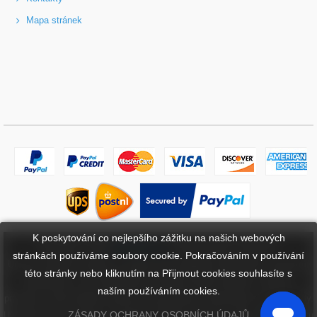
Mapa stránek
K poskytování co nejlepšího zážitku na našich webových
Copyright ©
2026
bateriebuy.cz
. Všechna práva vyhrazena.
stránkách používáme soubory cookie. Pokračováním v používání
Určené ochranné známky a značky jsou majetkem příslušných vlastníků.
této stránky nebo kliknutím na Přijmout cookies souhlasíte s
BaterieBuy.cz není přidružena k žádným OEM značkám. Všechny
naším používáním cookies.
produkty na této webové stránce jsou generické, aftermarket, náhradní díly.
ZÁSADY OCHRANY OSOBNÍCH ÚDAJŮ
Uvedené názvy značek a označení modelů mají pouze ukázat kompatibilitu