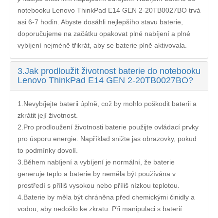
notebooku Lenovo ThinkPad E14 GEN 2-20TB0027BO
trvá
asi 6-7 hodin. Abyste dosáhli nejlepšího stavu baterie,
doporučujeme na začátku opakovat plné nabíjení a plné
vybíjení nejméně třikrát, aby se baterie plně aktivovala.
3.
Jak prodloužit životnost baterie do notebooku
Lenovo ThinkPad E14 GEN 2-20TB0027BO?
1.Nevybíjejte baterii úplně, což by mohlo poškodit baterii a
zkrátit její životnost.
2.Pro prodloužení životnosti baterie použijte ovládací prvky
pro úsporu energie. Například snižte jas obrazovky, pokud
to podmínky dovolí.
3.Během nabíjení a vybíjení je normální, že baterie
generuje teplo a baterie by neměla být používána v
prostředí s příliš vysokou nebo příliš nízkou teplotou.
4.Baterie by měla být chráněna před chemickými činidly a
vodou, aby nedošlo ke zkratu. Při manipulaci s baterií