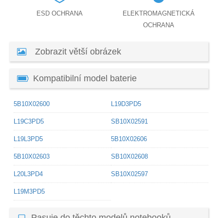
ESD OCHRANA
ELEKTROMAGNETICKÁ
OCHRANA
Zobrazit větší obrázek
Kompatibilní model baterie
5B10X02600
L19D3PD5
L19C3PD5
SB10X02591
L19L3PD5
5B10X02606
5B10X02603
SB10X02608
L20L3PD4
SB10X02597
L19M3PD5
Pasuje do těchto modelů notebooků