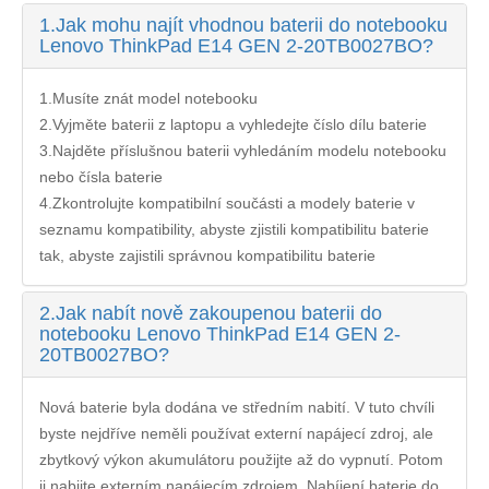
1.
Jak mohu najít vhodnou baterii do notebooku
Lenovo ThinkPad E14 GEN 2-20TB0027BO?
1.Musíte znát model notebooku
2.Vyjměte baterii z laptopu a vyhledejte číslo dílu baterie
3.Najděte příslušnou baterii vyhledáním modelu notebooku
nebo čísla baterie
4.Zkontrolujte kompatibilní součásti a modely baterie v
seznamu kompatibility, abyste zjistili kompatibilitu baterie
tak, abyste zajistili správnou kompatibilitu baterie
2.
Jak nabít nově zakoupenou baterii do
notebooku Lenovo ThinkPad E14 GEN 2-
20TB0027BO?
Nová baterie byla dodána ve středním nabití. V tuto chvíli
byste nejdříve neměli používat externí napájecí zdroj, ale
zbytkový výkon akumulátoru použijte až do vypnutí. Potom
ji nabijte externím napájecím zdrojem. Nabíjení
baterie do