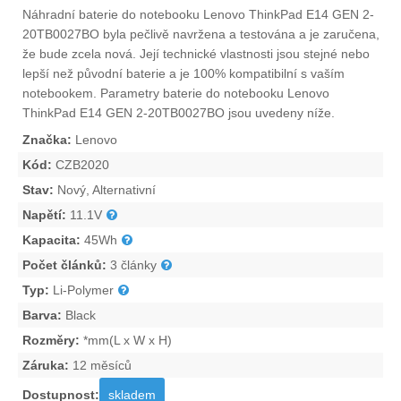
Náhradní
baterie do notebooku Lenovo ThinkPad E14 GEN 2-
20TB0027BO
byla pečlivě navržena a testována a je zaručena,
že bude zcela nová. Její technické vlastnosti jsou stejné nebo
lepší než původní baterie a je 100% kompatibilní s vaším
notebookem. Parametry
baterie do notebooku Lenovo
ThinkPad E14 GEN 2-20TB0027BO
jsou uvedeny níže.
Značka:
Lenovo
Kód:
CZB2020
Stav:
Nový, Alternativní
Napětí:
11.1V
Kapacita:
45Wh
Počet článků:
3 články
Typ:
Li-Polymer
Barva:
Black
Rozměry:
*mm(L x W x H)
Záruka:
12 měsíců
Dostupnost:
skladem