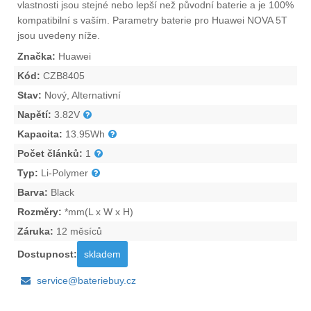
vlastnosti jsou stejné nebo lepší než původní baterie a je 100%
kompatibilní s vaším. Parametry
baterie pro Huawei NOVA 5T
jsou uvedeny níže.
Značka:
Huawei
Kód:
CZB8405
Stav:
Nový, Alternativní
Napětí:
3.82V
Kapacita:
13.95Wh
Počet článků:
1
Typ:
Li-Polymer
Barva:
Black
Rozměry:
*mm(L x W x H)
Záruka:
12 měsíců
Dostupnost:
skladem
service@bateriebuy.cz