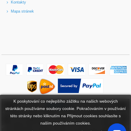
Kontakty
Mapa stránek
K poskytování co nejlepšího zážitku na našich webových
Copyright ©
2026
bateriebuy.cz
. Všechna práva vyhrazena.
stránkách používáme soubory cookie. Pokračováním v používání
Určené ochranné známky a značky jsou majetkem příslušných vlastníků.
této stránky nebo kliknutím na Přijmout cookies souhlasíte s
BaterieBuy.cz není přidružena k žádným OEM značkám. Všechny
naším používáním cookies.
produkty na této webové stránce jsou generické, aftermarket, náhradní díly.