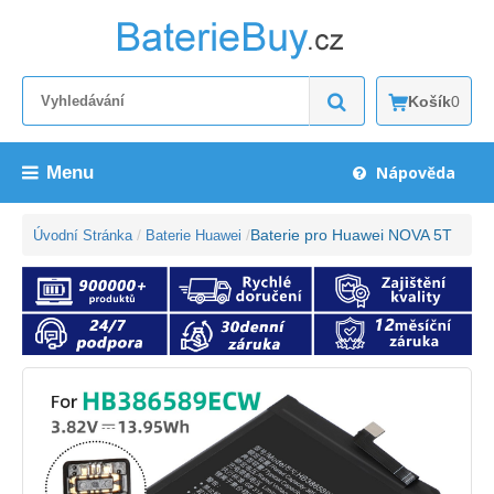
Košík
0
Menu
Nápověda
Baterie pro Huawei NOVA 5T
Úvodní Stránka
Baterie Huawei