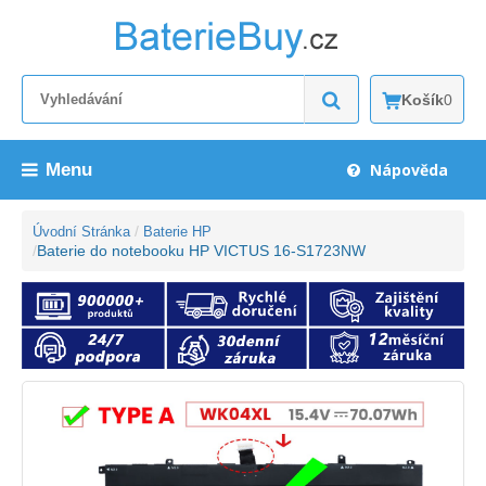
Košík
0
Menu
Nápověda
Úvodní Stránka
Baterie HP
Baterie do notebooku HP VICTUS 16-S1723NW