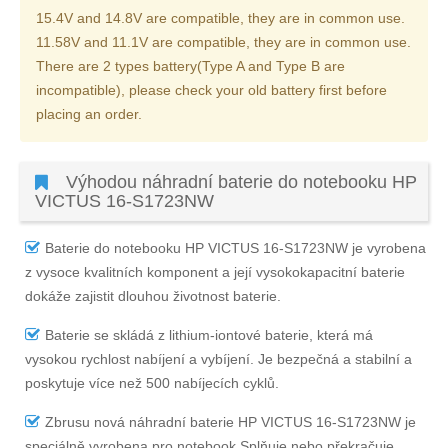
15.4V and 14.8V are compatible, they are in common use.
11.58V and 11.1V are compatible, they are in common use.
There are 2 types battery(Type A and Type B are
incompatible), please check your old battery first before
placing an order.
Výhodou náhradní baterie do notebooku HP
VICTUS 16-S1723NW
Baterie do notebooku HP VICTUS 16-S1723NW
je vyrobena
z vysoce kvalitních komponent a její vysokokapacitní baterie
dokáže zajistit dlouhou životnost baterie.
Baterie se skládá z lithium-iontové baterie, která má
vysokou rychlost nabíjení a vybíjení. Je bezpečná a stabilní a
poskytuje více než 500 nabíjecích cyklů.
Zbrusu nová náhradní
baterie HP VICTUS 16-S1723NW
je
speciálně vyrobena pro notebook Splňuje nebo překračuje