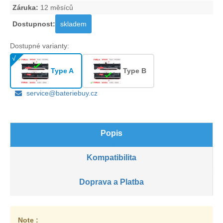
Záruka:
12 měsíců
Dostupnost:
skladem
Dostupné varianty:
Type A
Type B
service@bateriebuy.cz
Popis
Kompatibilita
Doprava a Platba
Note :