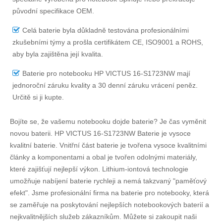
původní specifikace OEM.
Celá baterie byla důkladně testována profesionálními
zkušebními týmy a prošla certifikátem CE, ISO9001 a ROHS,
aby byla zajištěna její kvalita.
Baterie pro notebooku HP VICTUS 16-S1723NW
mají
jednoroční záruku kvality a 30 denní záruku vrácení peněz.
Určitě si ji kupte.
Bojíte se, že vašemu notebooku dojde baterie? Je čas vyměnit
novou baterii.
HP VICTUS 16-S1723NW Baterie
je vysoce
kvalitní baterie. Vnitřní část baterie je tvořena vysoce kvalitními
články a komponentami a obal je tvořen odolnými materiály,
které zajišťují nejlepší výkon. Lithium-iontová technologie
umožňuje nabíjení baterie rychleji a nemá takzvaný "paměťový
efekt". Jsme profesionální firma na baterie pro notebooky, která
se zaměřuje na poskytování nejlepších notebookových baterií a
nejkvalitnějších služeb zákazníkům. Můžete si zakoupit naši