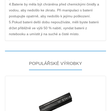
4.Baterie by měla být chráněna před chemickými činidly a
vodou, aby nedošlo ke zkratu. Při manipulaci s baterií
postupujte opatrně, aby nedošlo k jejímu poškození.
5.Pokud baterii delší dobu nepoužíváte, měli byste baterii
držet přibližně ve výši 50 % nabití, vyndat baterii z
notebooku a umístit ji na suché a čisté místo.
POPULÁŘSKÉ VÝROBKY