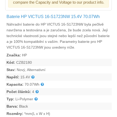
compare the Capacity and Voltage to our product info.
Baterie HP VICTUS 16-S1723NW 15.4V 70.07Wh
Náhradní
baterie do HP VICTUS 16-S1723NW
byla pečlivě
navržena a testována a je zaručena, že bude zcela nová. Její
technické vlastnosti jsou stejné nebo lepší než původní baterie
a je 100% kompatibilní s vaším. Parametry
baterie pro HP
VICTUS 16-S1723NW
jsou uvedeny níže.
Značka:
HP
Kód:
CZB2180
Stav:
Nový, Alternativní
Napětí:
15.4V
Kapacita:
70.07Wh
Počet článků:
4
Typ:
Li-Polymer
Barva:
Black
Rozměry:
*mm(L x W x H)