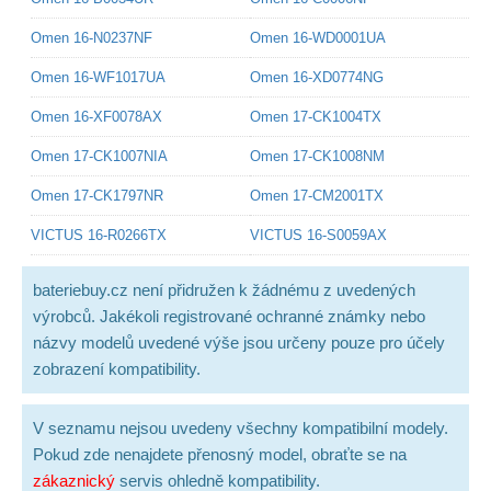
Omen 16-N0237NF
Omen 16-WD0001UA
Omen 16-WF1017UA
Omen 16-XD0774NG
Omen 16-XF0078AX
Omen 17-CK1004TX
Omen 17-CK1007NIA
Omen 17-CK1008NM
Omen 17-CK1797NR
Omen 17-CM2001TX
VICTUS 16-R0266TX
VICTUS 16-S0059AX
bateriebuy.cz není přidružen k žádnému z uvedených
výrobců. Jakékoli registrované ochranné známky nebo
názvy modelů uvedené výše jsou určeny pouze pro účely
zobrazení kompatibility.
V seznamu nejsou uvedeny všechny kompatibilní modely.
Pokud zde nenajdete přenosný model, obraťte se na
zákaznický
servis ohledně kompatibility.