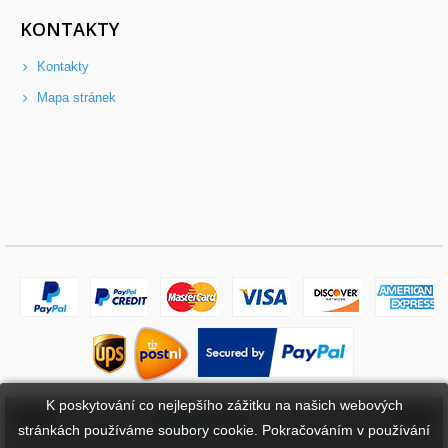
KONTAKTY
Kontakty
Mapa stránek
K poskytování co nejlepšího zážitku na našich webových
Copyright ©
2026
bateriebuy.cz
. Všechna práva vyhrazena.
stránkách používáme soubory cookie. Pokračováním v používání
Určené ochranné známky a značky jsou majetkem příslušných vlastníků.