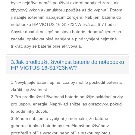
byste nejdříve neměli používat externí napájecí zdroj, ale
zbytkový výkon akumulátoru použijte až do vypnutí. Potom
ji nabijte externím napájecím zdrojem. Nabíjení
baterie do
notebooku HP VICTUS 16-S1723NW
trvá asi 6-7 hodin.
Abyste dosáhli nejlepšího stavu baterie, doporučujeme na
začátku opakovat plné nabíjení a plné vybíjení nejméně
třikrát, aby se baterie plně aktivovala.
3.
Jak prodloužit životnost baterie do notebooku
HP VICTUS 16-S1723NW?
1.Nevybíjejte baterii úplně, což by mohlo poškodit baterii a
zkrátit její životnost.
2.Pro prodloužení životnosti baterie použijte ovládací prvky
pro úsporu energie. Například snižte jas obrazovky, pokud
to podmínky dovolí.
3.Během nabíjení a vybíjení je normální, že baterie
generuje teplo a baterie by neměla být používána v
prostředí s příliš vysokou nebo příliš nízkou teplotou.