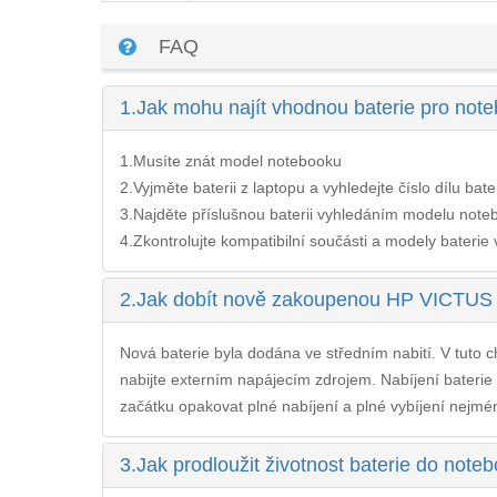
FAQ
1.
Jak mohu najít vhodnou baterie pro n
1.Musíte znát model notebooku
2.Vyjměte baterii z laptopu a vyhledejte číslo dílu bate
3.Najděte příslušnou baterii vyhledáním modelu noteb
4.Zkontrolujte kompatibilní součásti a modely baterie v 
2.
Jak dobít nově zakoupenou HP VICTUS
Nová baterie byla dodána ve středním nabití. V tuto ch
nabijte externím napájecím zdrojem. Nabíjení
bateri
začátku opakovat plné nabíjení a plné vybíjení nejméně
3.
Jak prodloužit životnost baterie do n