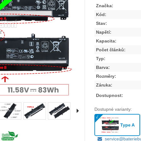
Značka:
Kód:
Stav:
Napětí:
Kapacita:
Počet článků:
Typ:
Barva:
Rozměry:
Záruka:
Dostupnost:
Dostupné varianty:
Type A
service@baterieb