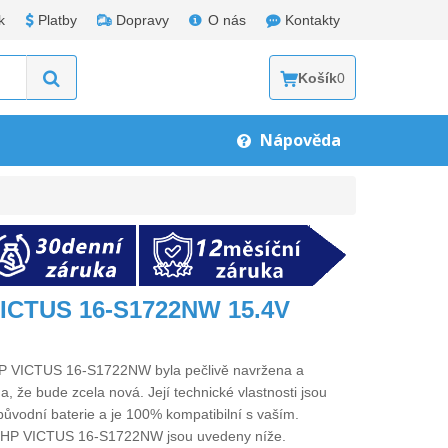
k
Platby
Dopravy
O nás
Kontakty
Košík
0
Nápověda
VICTUS 16-S1722NW 15.4V
 HP VICTUS 16-S1722NW
byla pečlivě navržena a
a, že bude zcela nová. Její technické vlastnosti jsou
původní baterie a je 100% kompatibilní s vaším.
ro HP VICTUS 16-S1722NW
jsou uvedeny níže.