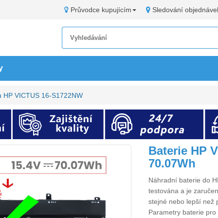
Průvodce kupujícím
Sledování objednáve
y
oku HP VICTUS 16-S1722NW
Baterie HP 
70.07Wh
Náhradní
baterie do
testována a je zaručen
stejné nebo lepší než 
Parametry
baterie p