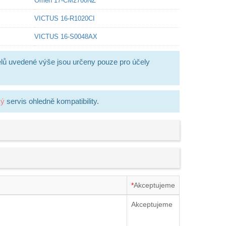
Omen 17-CM2700NZ
VICTUS 16-R1020CI
VICTUS 16-S0048AX
lů uvedené výše jsou určeny pouze pro účely
ký
servis ohledně kompatibility.
*
Akceptujeme
Akceptujeme