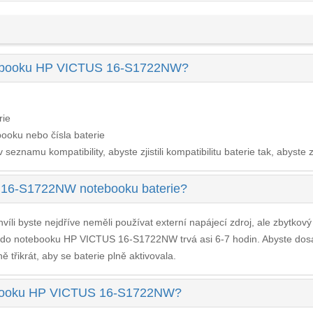
otebooku HP VICTUS 16-S1722NW?
rie
ooku nebo čísla baterie
seznamu kompatibility, abyste zjistili kompatibilitu baterie tak, abyste z
 16-S1722NW notebooku baterie?
víli byste nejdříve neměli používat externí napájecí zdroj, ale zbytkov
e do notebooku HP VICTUS 16-S1722NW
trvá asi 6-7 hodin. Abyste dos
 třikrát, aby se baterie plně aktivovala.
otebooku HP VICTUS 16-S1722NW?