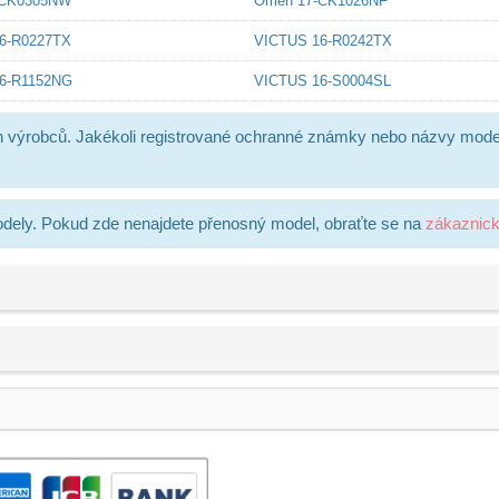
-CK0305NW
Omen 17-CK1026NF
6-R0227TX
VICTUS 16-R0242TX
6-R1152NG
VICTUS 16-S0004SL
h výrobců. Jakékoli registrované ochranné známky nebo názvy mode
dely. Pokud zde nenajdete přenosný model, obraťte se na
zákaznic