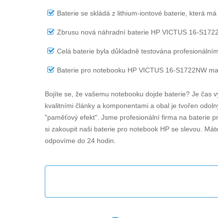
Baterie se skládá z lithium-iontové baterie, která má
Zbrusu nová náhradní
baterie HP VICTUS 16-S17
Celá baterie byla důkladně testována profesionálním
Baterie pro notebooku HP VICTUS 16-S1722NW
maj
Bojíte se, že vašemu notebooku dojde baterie? Je čas v
kvalitními články a komponentami a obal je tvořen odolný
"paměťový efekt". Jsme profesionální firma na baterie 
si zakoupit naši baterie pro notebook HP se slevou. Máte
odpovíme do 24 hodin.