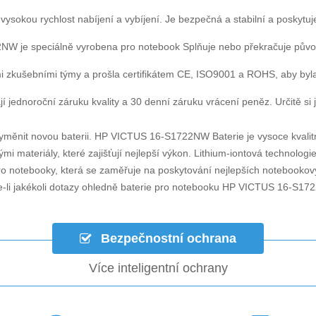
 vysokou rychlost nabíjení a vybíjení. Je bezpečná a stabilní a poskytuj
22NW
je speciálně vyrobena pro notebook Splňuje nebo překračuje půvo
i zkušebními týmy a prošla certifikátem CE, ISO9001 a ROHS, aby byla za
í jednoroční záruku kvality a 30 denní záruku vrácení peněz. Určitě si j
yměnit novou baterii.
HP VICTUS 16-S1722NW Baterie
je vysoce kvalit
mi materiály, které zajišťují nejlepší výkon. Lithium-iontová technolog
pro notebooky, která se zaměřuje na poskytování nejlepších notebookový
-li jakékoli dotazy ohledně
baterie pro notebooku HP VICTUS 16-S17
Bezpečnostní ochrana
Více inteligentní ochrany