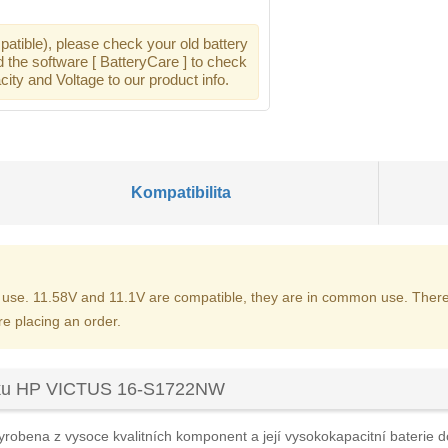
atible), please check your old battery
d the software [ BatteryCare ] to check
ity and Voltage to our product info.
Kompatibilita
use. 11.58V and 11.1V are compatible, they are in common use. There
re placing an order.
ooku HP VICTUS 16-S1722NW
yrobena z vysoce kvalitních komponent a její vysokokapacitní baterie do