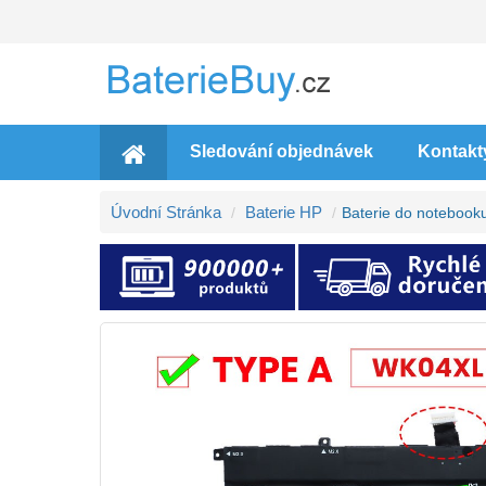
Sledování objednávek
Kontakt
Úvodní Stránka
Baterie HP
Baterie do notebo