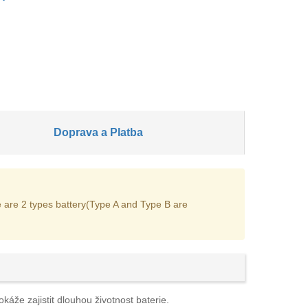
Doprava a Platba
 are 2 types battery(Type A and Type B are
káže zajistit dlouhou životnost baterie.