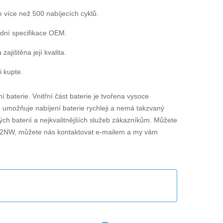
e více než 500 nabíjecích cyklů.
dní specifikace OEM.
jištěna její kvalita.
i kupte.
ní baterie. Vnitřní část baterie je tvořena vysoce
ie umožňuje nabíjení baterie rychleji a nemá takzvaný
ch baterií a nejkvalitnějších služeb zákazníkům. Můžete
22NW
, můžete nás kontaktovat e-mailem a my vám