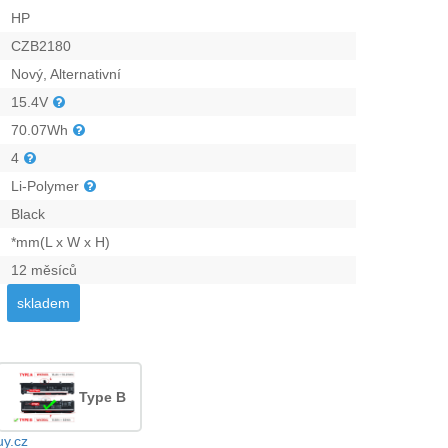
HP
CZB2180
Nový, Alternativní
15.4V
70.07Wh
4
Li-Polymer
Black
*mm(L x W x H)
12 měsíců
skladem
Type B
uy.cz