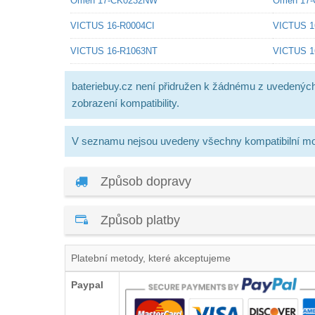
Omen 17-CK0232NW
Omen 17
VICTUS 16-R0004CI
VICTUS 1
VICTUS 16-R1063NT
VICTUS 1
bateriebuy.cz není přidružen k žádnému z uvedenýc
zobrazení kompatibility.
V seznamu nejsou uvedeny všechny kompatibilní mo
Způsob dopravy
Způsob platby
Platební metody, které akceptujeme
Paypal