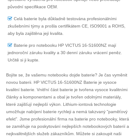
původní specifikace OEM.
Celá baterie byla důkladně testována profesionálními
zkušebními týmy a prošla certifikátem CE, ISO9001 a ROHS,
aby byla zajištěna její kvalita.
Baterie pro notebooku HP VICTUS 16-S1600NZ
mají
jednoroční záruku kvality a 30 denní záruku vrácení peněz.
Určitě si ji kupte.
Bojíte se, že vašemu notebooku dojde baterie? Je čas vyměnit
novou baterii.
HP VICTUS 16-S1600NZ Baterie
je vysoce
kvalitní baterie. Vnitřní část baterie je tvořena vysoce kvalitními
články a komponentami a obal je tvořen odolnými materiály,
které zajišťují nejlepší výkon. Lithium-iontová technologie
umožňuje nabíjení baterie rychleji a nemá takzvaný "paměťový
efekt". Jsme profesionální firma na baterie pro notebooky, která
se zaměřuje na poskytování nejlepších notebookových baterií a
nejkvalitnějších služeb zákazníkům. Můžete si zakoupit naši