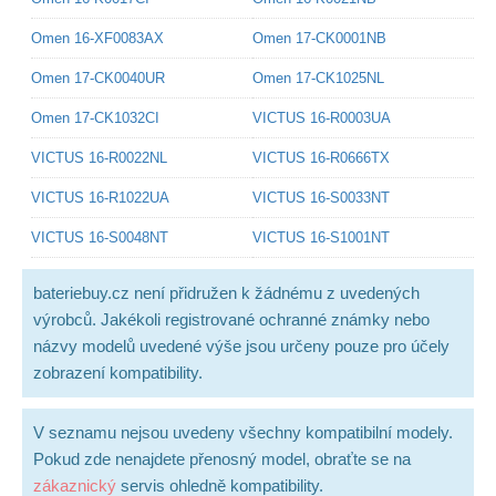
Omen 16-XF0083AX
Omen 17-CK0001NB
Omen 17-CK0040UR
Omen 17-CK1025NL
Omen 17-CK1032CI
VICTUS 16-R0003UA
VICTUS 16-R0022NL
VICTUS 16-R0666TX
VICTUS 16-R1022UA
VICTUS 16-S0033NT
VICTUS 16-S0048NT
VICTUS 16-S1001NT
bateriebuy.cz není přidružen k žádnému z uvedených
výrobců. Jakékoli registrované ochranné známky nebo
názvy modelů uvedené výše jsou určeny pouze pro účely
zobrazení kompatibility.
V seznamu nejsou uvedeny všechny kompatibilní modely.
Pokud zde nenajdete přenosný model, obraťte se na
zákaznický
servis ohledně kompatibility.