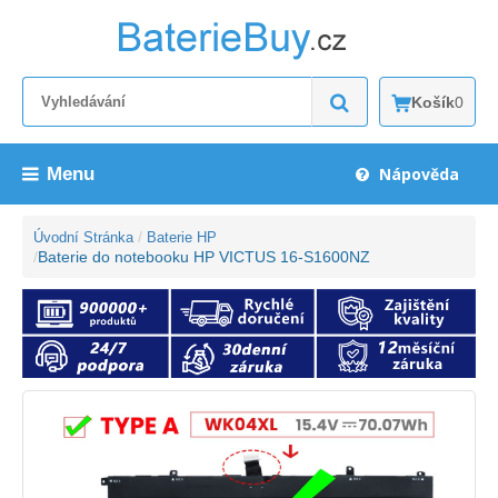
Košík
0
Menu
Nápověda
Úvodní Stránka
Baterie HP
Baterie do notebooku HP VICTUS 16-S1600NZ