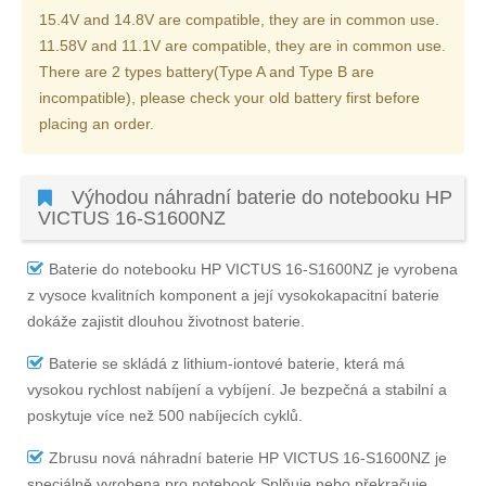
15.4V and 14.8V are compatible, they are in common use.
11.58V and 11.1V are compatible, they are in common use.
There are 2 types battery(Type A and Type B are
incompatible), please check your old battery first before
placing an order.
Výhodou náhradní baterie do notebooku HP
VICTUS 16-S1600NZ
Baterie do notebooku HP VICTUS 16-S1600NZ
je vyrobena
z vysoce kvalitních komponent a její vysokokapacitní baterie
dokáže zajistit dlouhou životnost baterie.
Baterie se skládá z lithium-iontové baterie, která má
vysokou rychlost nabíjení a vybíjení. Je bezpečná a stabilní a
poskytuje více než 500 nabíjecích cyklů.
Zbrusu nová náhradní
baterie HP VICTUS 16-S1600NZ
je
speciálně vyrobena pro notebook Splňuje nebo překračuje