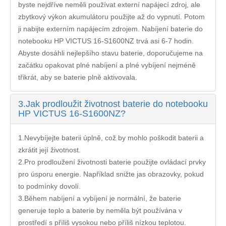
byste nejdříve neměli používat externí napájecí zdroj, ale
zbytkový výkon akumulátoru použijte až do vypnutí. Potom
ji nabijte externím napájecím zdrojem. Nabíjení
baterie do
notebooku HP VICTUS 16-S1600NZ
trvá asi 6-7 hodin.
Abyste dosáhli nejlepšího stavu baterie, doporučujeme na
začátku opakovat plné nabíjení a plné vybíjení nejméně
třikrát, aby se baterie plně aktivovala.
3.
Jak prodloužit životnost baterie do notebooku
HP VICTUS 16-S1600NZ?
1.Nevybíjejte baterii úplně, což by mohlo poškodit baterii a
zkrátit její životnost.
2.Pro prodloužení životnosti baterie použijte ovládací prvky
pro úsporu energie. Například snižte jas obrazovky, pokud
to podmínky dovolí.
3.Během nabíjení a vybíjení je normální, že baterie
generuje teplo a baterie by neměla být používána v
prostředí s příliš vysokou nebo příliš nízkou teplotou.