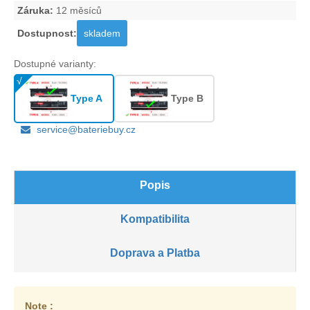
Záruka:
12 měsíců
Dostupnost:
skladem
Dostupné varianty:
Type A
Type B
service@bateriebuy.cz
Popis
Kompatibilita
Doprava a Platba
Note :