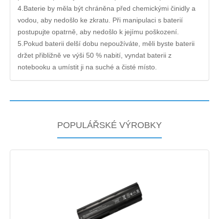
4.Baterie by měla být chráněna před chemickými činidly a
vodou, aby nedošlo ke zkratu. Při manipulaci s baterií
postupujte opatrně, aby nedošlo k jejímu poškození.
5.Pokud baterii delší dobu nepoužíváte, měli byste baterii
držet přibližně ve výši 50 % nabití, vyndat baterii z
notebooku a umístit ji na suché a čisté místo.
POPULÁŘSKÉ VÝROBKY