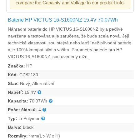
compare the Capacity and Voltage to our product info.
Baterie HP VICTUS 16-S1600NZ 15.4V 70.07Wh
Náhradní
baterie do HP VICTUS 16-S1600NZ
byla pečlivě
navržena a testována a je zaručena, že bude zcela nová. Její
technické vlastnosti jsou stejné nebo lepší než původní baterie
a je 100% kompatibilní s vaším. Parametry
baterie pro HP
VICTUS 16-S1600NZ
jsou uvedeny níže.
Značka:
HP
Kód:
CZB2180
Stav:
Nový, Alternativní
Napětí:
15.4V
Kapacita:
70.07Wh
Počet článků:
4
Typ:
Li-Polymer
Barva:
Black
Rozměry:
*mm(L x W x H)