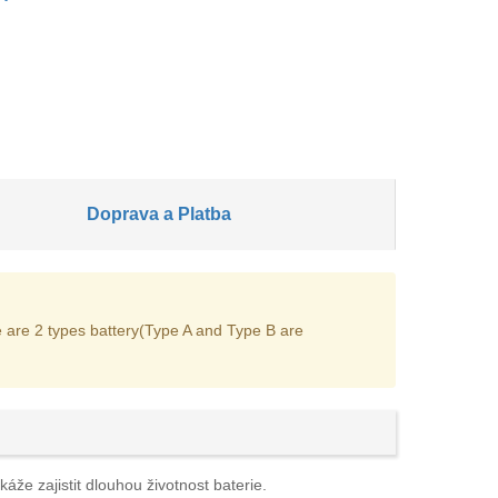
Doprava a Platba
 are 2 types battery(Type A and Type B are
áže zajistit dlouhou životnost baterie.