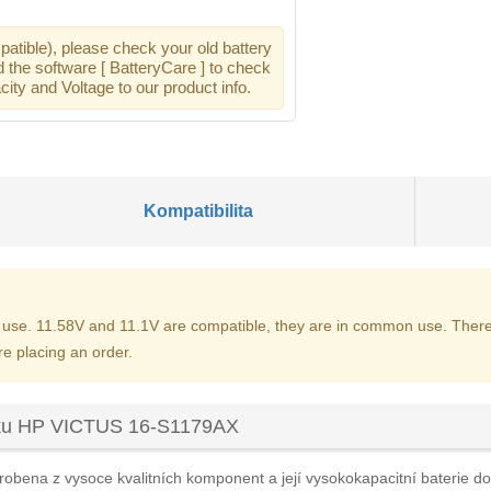
atible), please check your old battery
d the software [ BatteryCare ] to check
ity and Voltage to our product info.
Kompatibilita
use. 11.58V and 11.1V are compatible, they are in common use. There
re placing an order.
oku HP VICTUS 16-S1179AX
robena z vysoce kvalitních komponent a její vysokokapacitní baterie dok