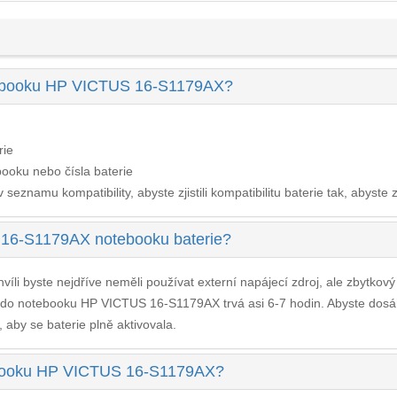
otebooku HP VICTUS 16-S1179AX?
rie
ooku nebo čísla baterie
seznamu kompatibility, abyste zjistili kompatibilitu baterie tak, abyste z
16-S1179AX notebooku baterie?
víli byste nejdříve neměli používat externí napájecí zdroj, ale zbytkov
e do notebooku HP VICTUS 16-S1179AX
trvá asi 6-7 hodin. Abyste dosá
, aby se baterie plně aktivovala.
otebooku HP VICTUS 16-S1179AX?