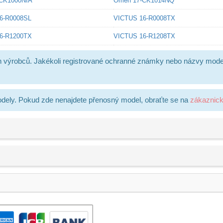
CK1000NIA
Omen 17-CK1014NQ
6-R0008SL
VICTUS 16-R0008TX
6-R1200TX
VICTUS 16-R1208TX
h výrobců. Jakékoli registrované ochranné známky nebo názvy mode
dely. Pokud zde nenajdete přenosný model, obraťte se na
zákaznic