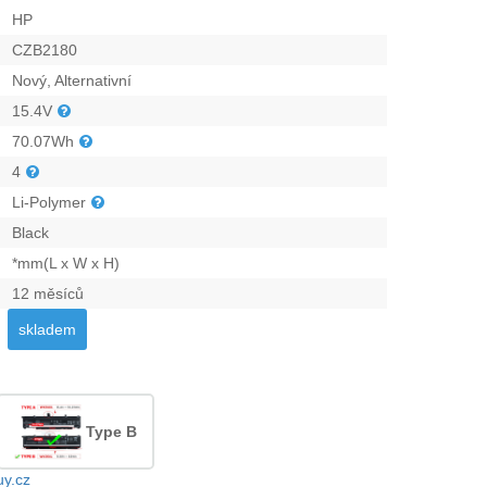
HP
CZB2180
Nový, Alternativní
15.4V
70.07Wh
4
Li-Polymer
Black
*mm(L x W x H)
12 měsíců
skladem
Type B
uy.cz