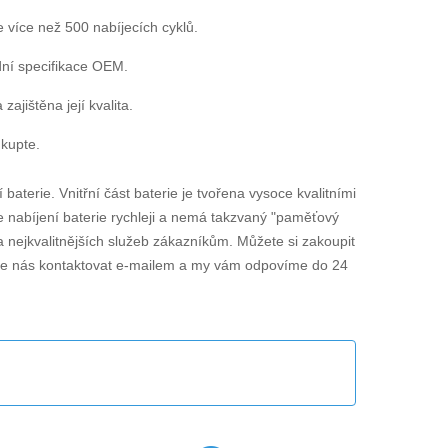
e více než 500 nabíjecích cyklů.
dní specifikace OEM.
jištěna její kvalita.
 kupte.
í baterie. Vnitřní část baterie je tvořena vysoce kvalitními
je nabíjení baterie rychleji a nemá takzvaný "paměťový
a nejkvalitnějších služeb zákazníkům. Můžete si zakoupit
te nás kontaktovat e-mailem a my vám odpovíme do 24