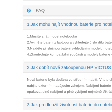
FAQ
1.
Jak mohu najít vhodnou baterie pro n
1.Musíte znát model notebooku
2.Vyjměte baterii z laptopu a vyhledejte číslo dílu bate
3.Najděte příslušnou baterii vyhledáním modelu noteb
4.Zkontrolujte kompatibilní součásti a modely baterie v 
2.
Jak dobít nově zakoupenou HP VICTUS 
Nová baterie byla dodána ve středním nabití. V tuto ch
nabijte externím napájecím zdrojem. Nabíjení
bateri
opakovat plné nabíjení a plné vybíjení nejméně třikrát
3.
Jak prodloužit životnost baterie do n