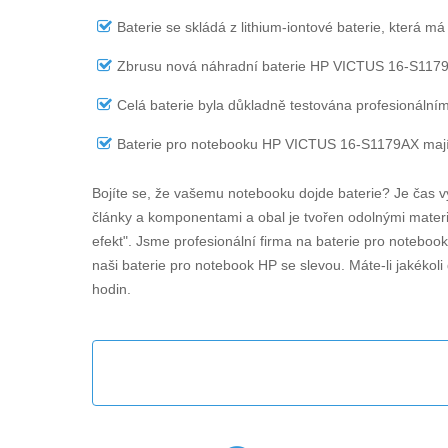
Baterie se skládá z lithium-iontové baterie, která má
Zbrusu nová náhradní
baterie HP VICTUS 16-S117
Celá baterie byla důkladně testována profesionálním
Baterie pro notebooku HP VICTUS 16-S1179AX
mají
Bojíte se, že vašemu notebooku dojde baterie? Je čas v
články a komponentami a obal je tvořen odolnými materiá
efekt". Jsme profesionální firma na baterie pro noteboo
naši baterie pro notebook HP se slevou. Máte-li jakékol
hodin.