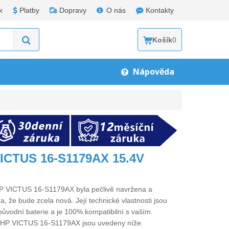
k
Platby
Dopravy
O nás
Kontakty
Košík
0
Nápověda
VICTUS 16-S1179AX 15.4V
 HP VICTUS 16-S1179AX
byla pečlivě navržena a
a, že bude zcela nová. Její technické vlastnosti jsou
původní baterie a je 100% kompatibilní s vaším.
o HP VICTUS 16-S1179AX
jsou uvedeny níže.