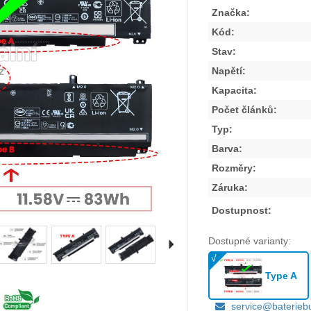
Značka:
Kód:
Stav:
Napětí:
Kapacita:
Počet článků:
Typ:
Barva:
Rozměry:
Záruka:
Dostupnost:
Dostupné varianty:
Type A
service@baterieb