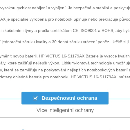
 vysokou rychlost nabíjení a vybíjení. Je bezpečná a stabilní a poskytuj
9AX
je speciálně vyrobena pro notebook Splňuje nebo překračuje půvo
i zkušebními týmy a prošla certifikátem CE, ISO9001 a ROHS, aby byla za
 jednoroční záruku kvality a 30 denní záruku vrácení peněz. Určitě si ji
yměnit novou baterii.
HP VICTUS 16-S1179AX Baterie
je vysoce kvalitn
ly, které zajišťují nejlepší výkon. Lithium-iontová technologie umožňu
ky, která se zaměřuje na poskytování nejlepších notebookových baterií 
i dotazy ohledně
baterie pro notebooku HP VICTUS 16-S1179AX
, může
Bezpečnostní ochrana
Více inteligentní ochrany