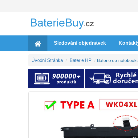
Sledování objednávek
Kontakt
Úvodní Stránka
Baterie HP
Baterie do noteboo