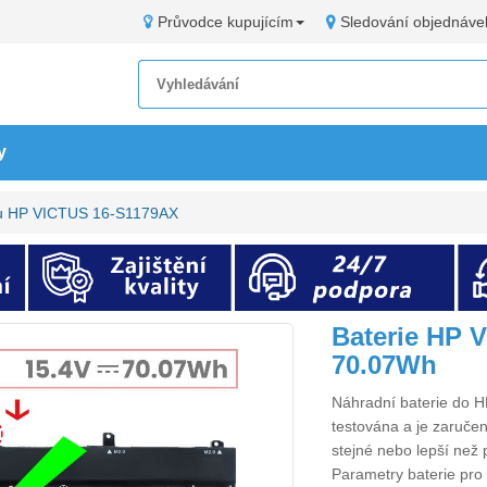
Průvodce kupujícím
Sledování objednáve
y
ku HP VICTUS 16-S1179AX
Baterie HP 
70.07Wh
Náhradní
baterie do
testována a je zaručen
stejné nebo lepší než 
Parametry
baterie pr