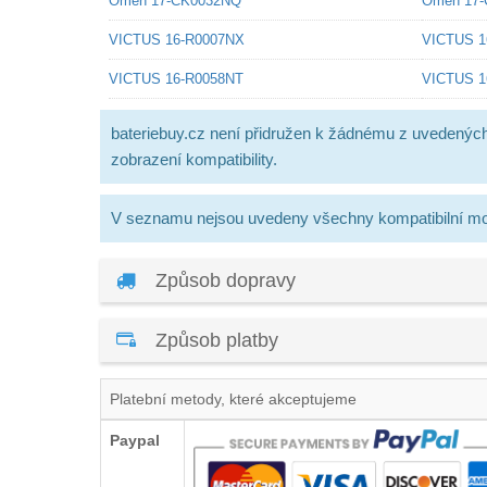
Omen 17-CK0032NQ
Omen 17-
VICTUS 16-R0007NX
VICTUS 1
VICTUS 16-R0058NT
VICTUS 1
bateriebuy.cz není přidružen k žádnému z uvedenýc
zobrazení kompatibility.
V seznamu nejsou uvedeny všechny kompatibilní mo
Způsob dopravy
Způsob platby
Platební metody, které akceptujeme
Paypal