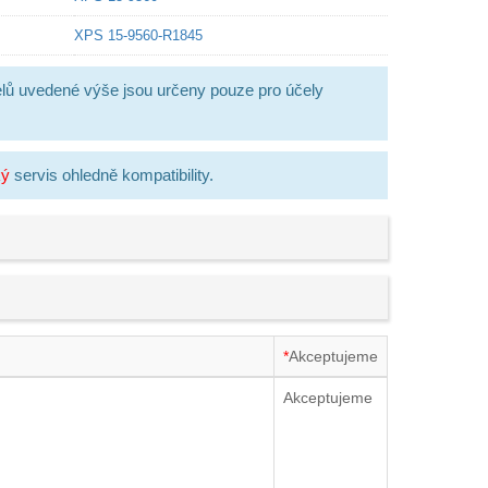
XPS 15-9560-R1845
lů uvedené výše jsou určeny pouze pro účely
ký
servis ohledně kompatibility.
*
Akceptujeme
Akceptujeme