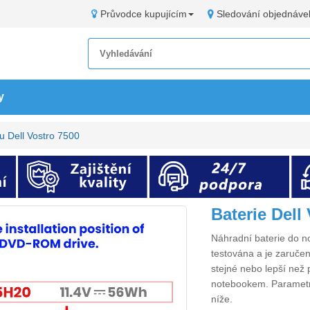
Průvodce kupujícím
Sledování objednáve
y
u Dell Vostro 7500
Baterie Dell
Náhradní
baterie do n
testována a je zaručen
stejné nebo lepší než 
notebookem. Paramet
níže.