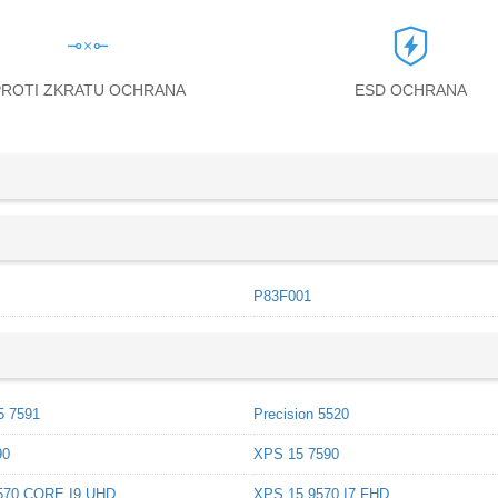
PROTI ZKRATU OCHRANA
ESD OCHRANA
P83F001
5 7591
Precision 5520
90
XPS 15 7590
570 CORE I9 UHD
XPS 15 9570 I7 FHD