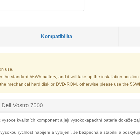
Kompatibilita
on use.
han the standard 56Wh battery, and it will take up the installation posi
ed the mechanical hard disk or DVD-ROM, otherwise please use the 56Wh
 Dell Vostro 7500
 vysoce kvalitních komponent a její vysokokapacitní baterie dokáže zajis
 vysokou rychlost nabíjení a vybíjení. Je bezpečná a stabilní a poskytuj