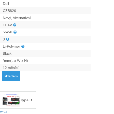
Dell
CZB826
Nový, Alternativní
11.4V
56Wh
3
Li-Polymer
Black
*mm(L x W x H)
12 měsíců
skladem
Type B
uy.cz