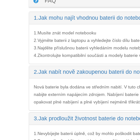
FAQ
1.
Jak mohu najít vhodnou baterii do noteb
1.Musíte znát model notebooku
2.Vyjměte baterii z laptopu a vyhledejte číslo dílu bate
3.Najděte příslušnou baterii vyhledáním modelu noteb
4.Zkontrolujte kompatibilní součásti a modely baterie v 
2.
Jak nabít nově zakoupenou baterii do n
Nová baterie byla dodána ve středním nabití. V tuto ch
nabijte externím napájecím zdrojem. Nabíjení
baterie
opakovat plné nabíjení a plné vybíjení nejméně třikrát
3.
Jak prodloužit životnost baterie do note
1.Nevybíjejte baterii úplně, což by mohlo poškodit bateri