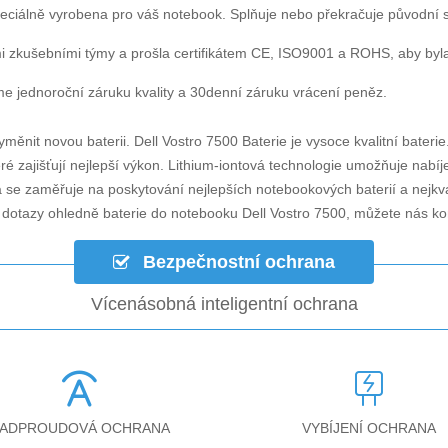
eciálně vyrobena pro váš notebook. Splňuje nebo překračuje původní 
i zkušebními týmy a prošla certifikátem CE, ISO9001 a ROHS, aby byla za
e jednoroční záruku kvality a 30denní záruku vrácení peněz.
yměnit novou baterii.
Dell Vostro 7500 Baterie
je vysoce kvalitní baterie
é zajišťují nejlepší výkon. Lithium-iontová technologie umožňuje nabíj
á se zaměřuje na poskytování nejlepších notebookových baterií a nejkv
i dotazy ohledně
baterie do notebooku Dell Vostro 7500
, můžete nás k
Bezpečnostní ochrana
Vícenásobná inteligentní ochrana
ADPROUDOVÁ OCHRANA
VYBÍJENÍ OCHRANA