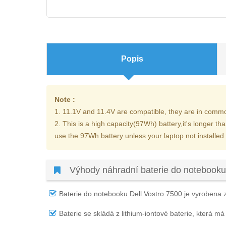
Popis
Note :
1. 11.1V and 11.4V are compatible, they are in comm
2. This is a high capacity(97Wh) battery,it's longer t
use the 97Wh battery unless your laptop not install
Výhody náhradní baterie do notebooku
Baterie do notebooku Dell Vostro 7500
je vyrobena z
Baterie se skládá z lithium-iontové baterie, která má