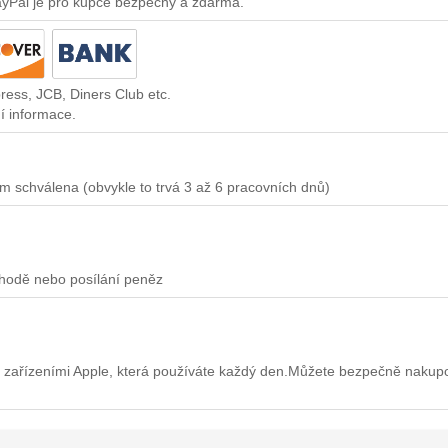
ayPal je pro kupce bezpečný a zdarma.
ress, JCB, Diners Club etc.
í informace.
m schválena (obvykle to trvá 3 až 6 pracovních dnů)
chodě nebo posílání peněz
 zařízeními Apple, která používáte každý den.Můžete bezpečně nakup