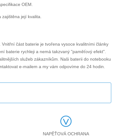
specifikace OEM.
jištěna její kvalita.
. Vnitřní část baterie je tvořena vysoce kvalitními články
ení baterie rychleji a nemá takzvaný "paměťový efekt".
alitnějších služeb zákazníkům. Naši baterii do notebooku
ontaktovat e-mailem a my vám odpovíme do 24 hodin.
NAPĚŤOVÁ OCHRANA