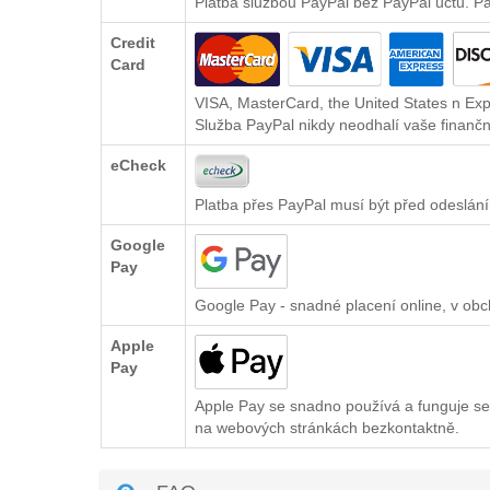
Platba službou PayPal bez PayPal účtu. P
Credit
Card
VISA, MasterCard, the United States n Exp
Služba PayPal nikdy neodhalí vaše finančn
eCheck
Platba přes PayPal musí být před odeslání
Google
Pay
Google Pay - snadné placení online, v ob
Apple
Pay
Apple Pay se snadno používá a funguje se
na webových stránkách bezkontaktně.