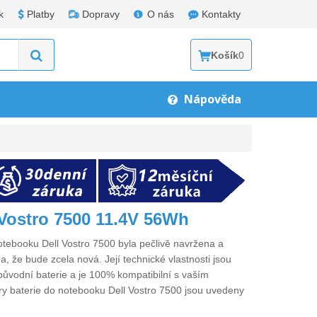
k
Platby
Dopravy
O nás
Kontakty
Košík
0
Nápověda
 Vostro 7500 11.4V 56Wh
otebooku Dell Vostro 7500
byla pečlivě navržena a
a, že bude zcela nová. Její technické vlastnosti jsou
původní baterie a je 100% kompatibilní s vaším
ry
baterie do notebooku Dell Vostro 7500
jsou uvedeny