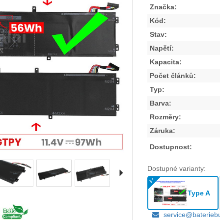
Značka:
Kód:
Stav:
Napětí:
Kapacita:
Počet článků:
Typ:
Barva:
Rozměry:
Záruka:
Dostupnost:
Dostupné varianty:
Type A
service@baterieb