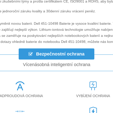
i zkušebními týmy a prošla certifikátem CE, ISO9001 a ROHS, aby byla za
 jednoroční záruku kvality a 30denní záruku vrácení peněz.
yměnit novou baterii.
Dell 451-10498 Baterie
je vysoce kvalitní baterie.
zajišťují nejlepší výkon. Lithium-iontová technologie umožňuje nabíjen
á se zaměřuje na poskytování nejlepších notebookových baterií a nejkv
i dotazy ohledně
baterie do notebooku Dell 451-10498
, můžete nás ko
Bezpečnostní ochrana
Vícenásobná inteligentní ochrana
ADPROUDOVÁ OCHRANA
VYBÍJENÍ OCHRANA