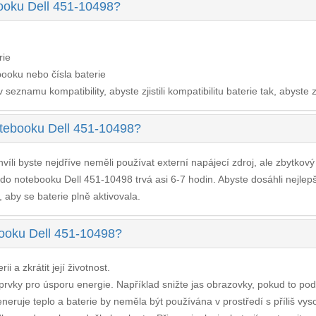
booku Dell 451-10498?
rie
ooku nebo čísla baterie
seznamu kompatibility, abyste zjistili kompatibilitu baterie tak, abyste z
otebooku Dell 451-10498?
víli byste nejdříve neměli používat externí napájecí zdroj, ale zbytkov
 do notebooku Dell 451-10498
trvá asi 6-7 hodin. Abyste dosáhli nejle
, aby se baterie plně aktivovala.
ebooku Dell 451-10498?
i a zkrátit její životnost.
í prvky pro úsporu energie. Například snižte jas obrazovky, pokud to po
neruje teplo a baterie by neměla být používána v prostředí s příliš vys