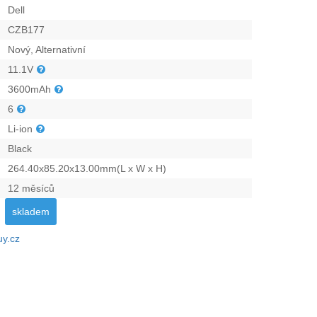
Dell
CZB177
Nový, Alternativní
11.1V
3600mAh
6
Li-ion
Black
264.40x85.20x13.00mm(L x W x H)
12 měsíců
skladem
uy.cz