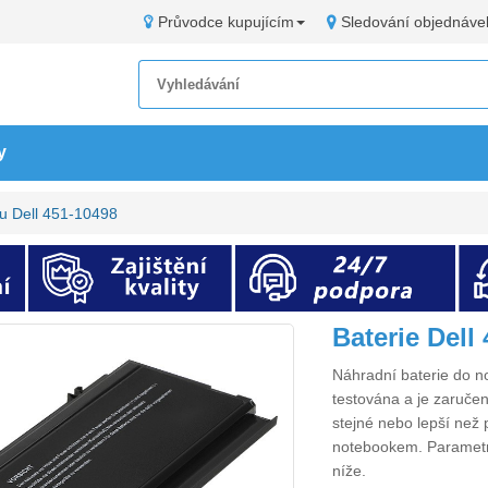
Průvodce kupujícím
Sledování objednáve
y
u Dell 451-10498
Baterie Del
Náhradní
baterie do 
testována a je zaručen
stejné nebo lepší než 
notebookem. Paramet
níže.