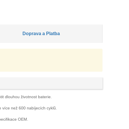
Doprava a Platba
it dlouhou životnost baterie.
e více než 600 nabíjecích cyklů.
pecifikace OEM.