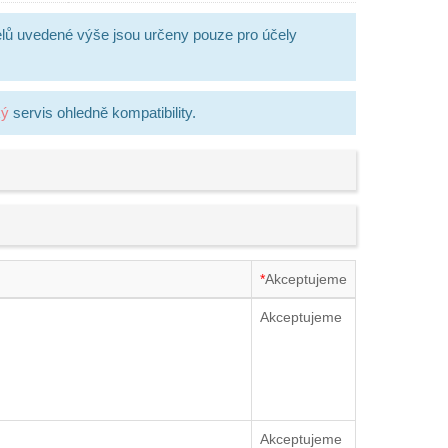
lů uvedené výše jsou určeny pouze pro účely
ký
servis ohledně kompatibility.
*
Akceptujeme
Akceptujeme
Akceptujeme