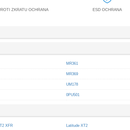
PROTI ZKRATU OCHRANA
ESD OCHRANA
MR361
MR369
UM178
0PU501
XT2 XFR
Latitude XT2