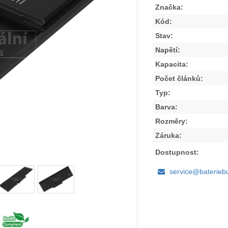
Značka:
Kód:
Stav:
Napětí:
Kapacita:
Počet článků:
Typ:
Barva:
Rozměry:
Záruka:
Dostupnost:
service@baterieb