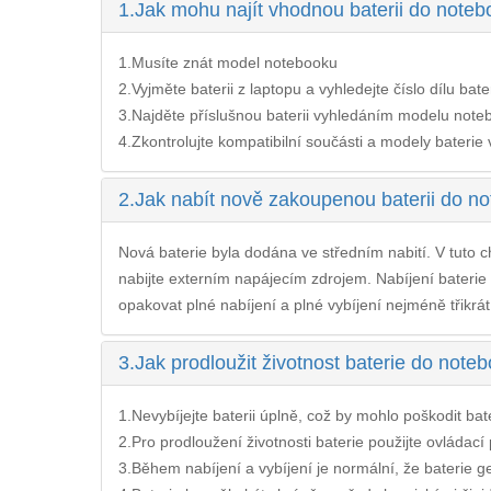
1.
Jak mohu najít vhodnou baterii do note
1.Musíte znát model notebooku
2.Vyjměte baterii z laptopu a vyhledejte číslo dílu bate
3.Najděte příslušnou baterii vyhledáním modelu noteb
4.Zkontrolujte kompatibilní součásti a modely baterie v 
2.
Jak nabít nově zakoupenou baterii do n
Nová baterie byla dodána ve středním nabití. V tuto ch
nabijte externím napájecím zdrojem. Nabíjení
baterie
opakovat plné nabíjení a plné vybíjení nejméně třikrát
3.
Jak prodloužit životnost baterie do not
1.Nevybíjejte baterii úplně, což by mohlo poškodit bateri
2.Pro prodloužení životnosti baterie použijte ovládac
3.Během nabíjení a vybíjení je normální, že baterie ge