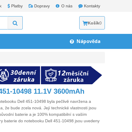
k
Platby
Dopravy
O nás
Kontakty
Košík
0
Nápověda
l 451-10498 11.1V 3600mAh
notebooku Dell 451-10498
byla pečlivě navržena a
a, že bude zcela nová. Její technické vlastnosti jsou
původní baterie a je 100% kompatibilní s vaším
ry
baterie do notebooku Dell 451-10498
jsou uvedeny