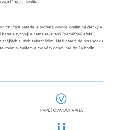
jištěna její kvalita.
 Vnitřní část baterie je tvořena vysoce kvalitními články a
í baterie rychleji a nemá takzvaný "paměťový efekt".
alitnějších služeb zákazníkům. Naši baterii do notebooku
ntaktovat e-mailem a my vám odpovíme do 24 hodin.
NAPĚŤOVÁ OCHRANA