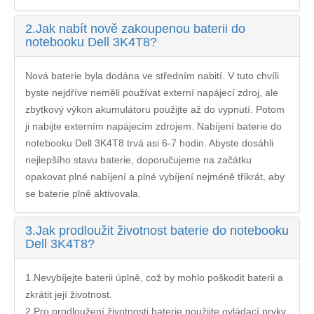
2.
Jak nabít nově zakoupenou baterii do
notebooku Dell 3K4T8?
Nová baterie byla dodána ve středním nabití. V tuto chvíli
byste nejdříve neměli používat externí napájecí zdroj, ale
zbytkový výkon akumulátoru použijte až do vypnutí. Potom
ji nabijte externím napájecím zdrojem. Nabíjení
baterie do
notebooku Dell 3K4T8
trvá asi 6-7 hodin. Abyste dosáhli
nejlepšího stavu baterie, doporučujeme na začátku
opakovat plné nabíjení a plné vybíjení nejméně třikrát, aby
se baterie plně aktivovala.
3.
Jak prodloužit životnost baterie do notebooku
Dell 3K4T8?
1.Nevybíjejte baterii úplně, což by mohlo poškodit baterii a
zkrátit její životnost.
2.Pro prodloužení životnosti baterie použijte ovládací prvky