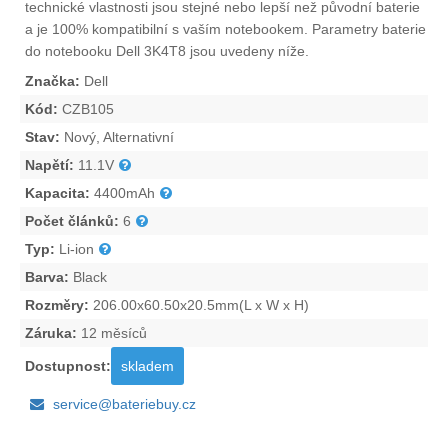
technické vlastnosti jsou stejné nebo lepší než původní baterie
a je 100% kompatibilní s vaším notebookem. Parametry
baterie
do notebooku Dell 3K4T8
jsou uvedeny níže.
Značka:
Dell
Kód:
CZB105
Stav:
Nový, Alternativní
Napětí:
11.1V
Kapacita:
4400mAh
Počet článků:
6
Typ:
Li-ion
Barva:
Black
Rozměry:
206.00x60.50x20.5mm(L x W x H)
Záruka:
12 měsíců
Dostupnost:
skladem
service@bateriebuy.cz