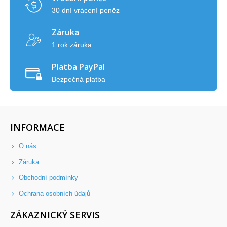
30 dní vrácení peněz
Záruka
1 rok záruka
Platba PayPal
Bezpečná platba
INFORMACE
O nás
Záruka
Obchodní podmínky
Ochrana osobních údajů
ZÁKAZNICKÝ SERVIS