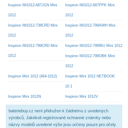
Inspiron IM1012-687JGN Mini
Inspiron IM1012-687PPK Mini
1012
1012
Inspiron IM1012-738CRD Mini
Inspiron IM1012-799AWH Mini
1012
1012
Inspiron IM1012-799CRD Mini
Inspiron IM1012-799IBU Mini 1012
1012
Inspiron IM1012-799OBK Mini
1012
Inspiron Mini 1012 (464-1012)
Inspiron Mini 1012 NETBOOK
10.1
Inspiron Mini 1012N
Inspiron Mini 1012V
bateriebuy.cz není přidružen k žádnému z uvedených
výrobců. Jakékoli registrované ochranné známky nebo
názvy modelů uvedené výše jsou určeny pouze pro účely