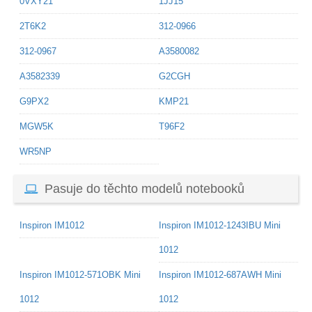
0VXY21
1JJ15
2T6K2
312-0966
312-0967
A3580082
A3582339
G2CGH
G9PX2
KMP21
MGW5K
T96F2
WR5NP
Pasuje do těchto modelů notebooků
Inspiron IM1012
Inspiron IM1012-1243IBU Mini
1012
Inspiron IM1012-571OBK Mini
Inspiron IM1012-687AWH Mini
1012
1012