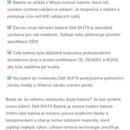
Baterie se skládá z lithium-iontové baterie, která má
vysokou rychlost nabíjení a vybíjení. Je bezpečná a stabilní a
poskytuje více než 600 nabíjecích cyklů.
Zbrusu nová náhradní
baterie Dell 3K4T8
je speciálně
vyrobena pro váš notebook. Splňuje nebo překračuje původní
specifikace OEM.
Celá baterie byla důkladně testována profesionálními
zkušebními týmy a prošla certifikátem CE, ISO9001 a ROHS,
aby byla zajištěna její kvalita.
Na
baterii do notebooku Dell 3K4T8
poskytujeme jednoroční
záruku kvality a 30denní záruku vrácení peněz.
Bojíte se, že vašemu notebooku dojde baterie? Je čas vyměnit
novou baterii.
Dell 3K4T8 Baterie
je vysoce kvalitní baterie.
Vnitřní část baterie je tvořena vysoce kvalitními články a
komponentami a obal je tvořen odolnými materiály, které
zajišťují nejlepší výkon. Lithium-iontová technologie umožňuje