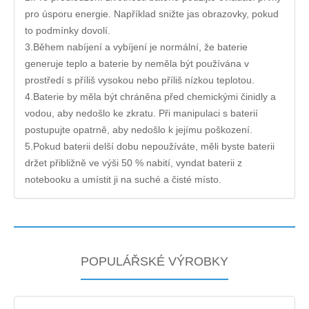
pro úsporu energie. Například snižte jas obrazovky, pokud
to podmínky dovolí.
3.Během nabíjení a vybíjení je normální, že baterie
generuje teplo a baterie by neměla být používána v
prostředí s příliš vysokou nebo příliš nízkou teplotou.
4.Baterie by měla být chráněna před chemickými činidly a
vodou, aby nedošlo ke zkratu. Při manipulaci s baterií
postupujte opatrně, aby nedošlo k jejímu poškození.
5.Pokud baterii delší dobu nepoužíváte, měli byste baterii
držet přibližně ve výši 50 % nabití, vyndat baterii z
notebooku a umístit ji na suché a čisté místo.
POPULÁŘSKÉ VÝROBKY