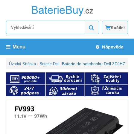
Košík
0
Menu
Nápověda
Baterie do notebooku Dell 3DJH7
Úvodní Stránka
Baterie Dell