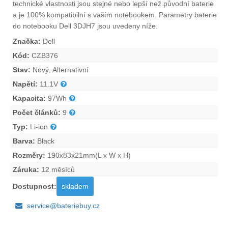
technické vlastnosti jsou stejné nebo lepší než původní baterie
a je 100% kompatibilní s vaším notebookem. Parametry
baterie
do notebooku Dell 3DJH7
jsou uvedeny níže.
Značka:
Dell
Kód:
CZB376
Stav:
Nový, Alternativní
Napětí:
11.1V
Kapacita:
97Wh
Počet článků:
9
Typ:
Li-ion
Barva:
Black
Rozměry:
190x83x21mm(L x W x H)
Záruka:
12 měsíců
Dostupnost:
skladem
service@bateriebuy.cz