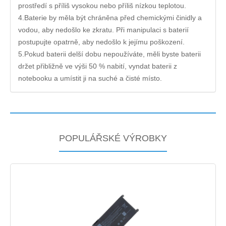
prostředí s příliš vysokou nebo příliš nízkou teplotou.
4.Baterie by měla být chráněna před chemickými činidly a
vodou, aby nedošlo ke zkratu. Při manipulaci s baterií
postupujte opatrně, aby nedošlo k jejímu poškození.
5.Pokud baterii delší dobu nepoužíváte, měli byste baterii
držet přibližně ve výši 50 % nabití, vyndat baterii z
notebooku a umístit ji na suché a čisté místo.
POPULÁŘSKÉ VÝROBKY