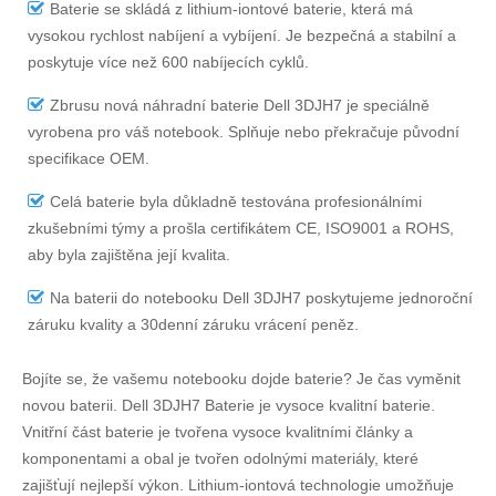
Baterie se skládá z lithium-iontové baterie, která má
vysokou rychlost nabíjení a vybíjení. Je bezpečná a stabilní a
poskytuje více než 600 nabíjecích cyklů.
Zbrusu nová náhradní
baterie Dell 3DJH7
je speciálně
vyrobena pro váš notebook. Splňuje nebo překračuje původní
specifikace OEM.
Celá baterie byla důkladně testována profesionálními
zkušebními týmy a prošla certifikátem CE, ISO9001 a ROHS,
aby byla zajištěna její kvalita.
Na
baterii do notebooku Dell 3DJH7
poskytujeme jednoroční
záruku kvality a 30denní záruku vrácení peněz.
Bojíte se, že vašemu notebooku dojde baterie? Je čas vyměnit
novou baterii.
Dell 3DJH7 Baterie
je vysoce kvalitní baterie.
Vnitřní část baterie je tvořena vysoce kvalitními články a
komponentami a obal je tvořen odolnými materiály, které
zajišťují nejlepší výkon. Lithium-iontová technologie umožňuje