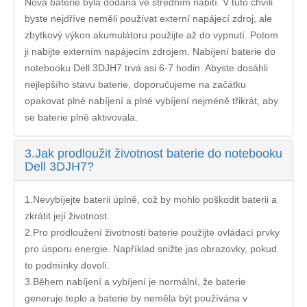
Nová baterie byla dodána ve středním nabití. V tuto chvíli
byste nejdříve neměli používat externí napájecí zdroj, ale
zbytkový výkon akumulátoru použijte až do vypnutí. Potom
ji nabijte externím napájecím zdrojem. Nabíjení
baterie do
notebooku Dell 3DJH7
trvá asi 6-7 hodin. Abyste dosáhli
nejlepšího stavu baterie, doporučujeme na začátku
opakovat plné nabíjení a plné vybíjení nejméně třikrát, aby
se baterie plně aktivovala.
3.
Jak prodloužit životnost baterie do notebooku
Dell 3DJH7?
1.Nevybíjejte baterii úplně, což by mohlo poškodit baterii a
zkrátit její životnost.
2.Pro prodloužení životnosti baterie použijte ovládací prvky
pro úsporu energie. Například snižte jas obrazovky, pokud
to podmínky dovolí.
3.Během nabíjení a vybíjení je normální, že baterie
generuje teplo a baterie by neměla být používána v