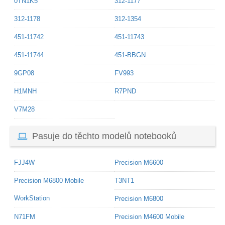
0TN1K5
312-1177
312-1178
312-1354
451-11742
451-11743
451-11744
451-BBGN
9GP08
FV993
H1MNH
R7PND
V7M28
Pasuje do těchto modelů notebooků
FJJ4W
Precision M6600
Precision M6800 Mobile
T3NT1
WorkStation
Precision M6800
N71FM
Precision M4600 Mobile