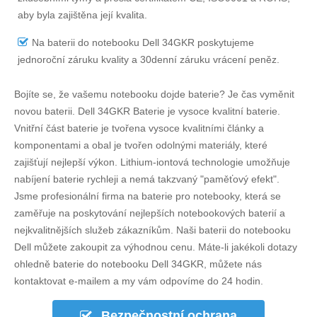
aby byla zajištěna její kvalita.
Na
baterii do notebooku Dell 34GKR
poskytujeme
jednoroční záruku kvality a 30denní záruku vrácení peněz.
Bojíte se, že vašemu notebooku dojde baterie? Je čas vyměnit
novou baterii.
Dell 34GKR Baterie
je vysoce kvalitní baterie.
Vnitřní část baterie je tvořena vysoce kvalitními články a
komponentami a obal je tvořen odolnými materiály, které
zajišťují nejlepší výkon. Lithium-iontová technologie umožňuje
nabíjení baterie rychleji a nemá takzvaný "paměťový efekt".
Jsme profesionální firma na baterie pro notebooky, která se
zaměřuje na poskytování nejlepších notebookových baterií a
nejkvalitnějších služeb zákazníkům. Naši baterii do notebooku
Dell můžete zakoupit za výhodnou cenu. Máte-li jakékoli dotazy
ohledně
baterie do notebooku Dell 34GKR
, můžete nás
kontaktovat e-mailem a my vám odpovíme do 24 hodin.
Bezpečnostní ochrana