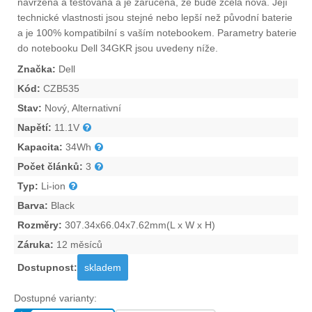
navržena a testována a je zaručena, že bude zcela nová. Její
technické vlastnosti jsou stejné nebo lepší než původní baterie
a je 100% kompatibilní s vaším notebookem. Parametry
baterie
do notebooku Dell 34GKR
jsou uvedeny níže.
Značka:
Dell
Kód:
CZB535
Stav:
Nový, Alternativní
Napětí:
11.1V
Kapacita:
34Wh
Počet článků:
3
Typ:
Li-ion
Barva:
Black
Rozměry:
307.34x66.04x7.62mm(L x W x H)
Záruka:
12 měsíců
Dostupnost:
skladem
Dostupné varianty: