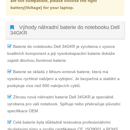
are not compatible, please choose the right
battery(Voltage) for your laptop.
Výhody náhradní baterie do notebooku Dell
34GKR
Baterie do notebooku Dell 34GKR
je vyrobena z vysoce
kvalitních komponent a její vysokokapacitní baterie dokáže
zajistit dlouhou životnost baterie.
Baterie se skládá z lithium-iontové baterie, která má
vysokou rychlost nabíjení a vybíjení. Je bezpečná a stabilní a
poskytuje více než 600 nabíjecích cyklů.
Zbrusu nová náhradní
baterie Dell 34GKR
je speciálně
vyrobena pro váš notebook. Splňuje nebo překračuje původní
specifikace OEM.
Celá baterie byla důkladně testována profesionálními
zkušebními týmy a prošla certifikátem CE, ISO9001 a ROHS,