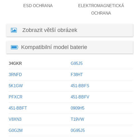
ESD OCHRANA
ELEKTROMAGNETICKÁ
OCHRANA
Zobrazit větší obrázek
Kompatibilní model baterie
34GKR
G95J5
3RNFD
F38HT
5K1GW
451-BBFS
PFXCR
451-BBFV
451-BBFT
0909H5
V8XN3
T19VW
G0G2M
0G95J5