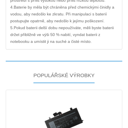
prostředí s příliš vysokou nebo příliš nízkou teplotou.
4.Baterie by měla být chráněna před chemickými činidly a
vodou, aby nedošlo ke zkratu. Při manipulaci s baterií
postupujte opatrně, aby nedošlo k jejímu poškození.
5.Pokud baterii delší dobu nepoužíváte, měli byste baterii
držet přibližně ve výši 50 % nabití, vyndat baterii z
notebooku a umístit ji na suché a čisté místo.
POPULÁŘSKÉ VÝROBKY