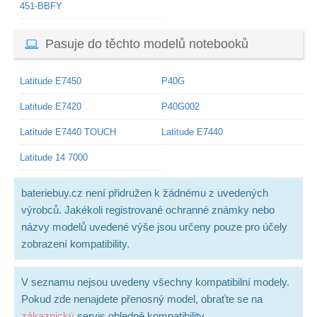
451-BBFY
Pasuje do těchto modelů notebooků
Latitude E7450
P40G
Latitude E7420
P40G002
Latitude E7440 TOUCH
Latitude E7440
Latitude 14 7000
bateriebuy.cz není přidružen k žádnému z uvedených
výrobců. Jakékoli registrované ochranné známky nebo
názvy modelů uvedené výše jsou určeny pouze pro účely
zobrazení kompatibility.
V seznamu nejsou uvedeny všechny kompatibilní modely.
Pokud zde nenajdete přenosný model, obraťte se na
zákaznický
servis ohledně kompatibility.