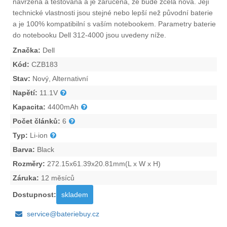
navržena a testována a je zaručena, že bude zcela nová. Její
technické vlastnosti jsou stejné nebo lepší než původní baterie
a je 100% kompatibilní s vaším notebookem. Parametry
baterie
do notebooku Dell 312-4000
jsou uvedeny níže.
Značka:
Dell
Kód:
CZB183
Stav:
Nový, Alternativní
Napětí:
11.1V
Kapacita:
4400mAh
Počet článků:
6
Typ:
Li-ion
Barva:
Black
Rozměry:
272.15x61.39x20.81mm(L x W x H)
Záruka:
12 měsíců
Dostupnost:
skladem
service@bateriebuy.cz