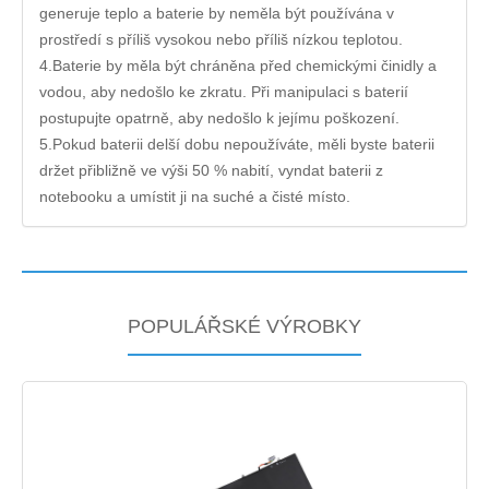
generuje teplo a baterie by neměla být používána v
prostředí s příliš vysokou nebo příliš nízkou teplotou.
4.Baterie by měla být chráněna před chemickými činidly a
vodou, aby nedošlo ke zkratu. Při manipulaci s baterií
postupujte opatrně, aby nedošlo k jejímu poškození.
5.Pokud baterii delší dobu nepoužíváte, měli byste baterii
držet přibližně ve výši 50 % nabití, vyndat baterii z
notebooku a umístit ji na suché a čisté místo.
POPULÁŘSKÉ VÝROBKY