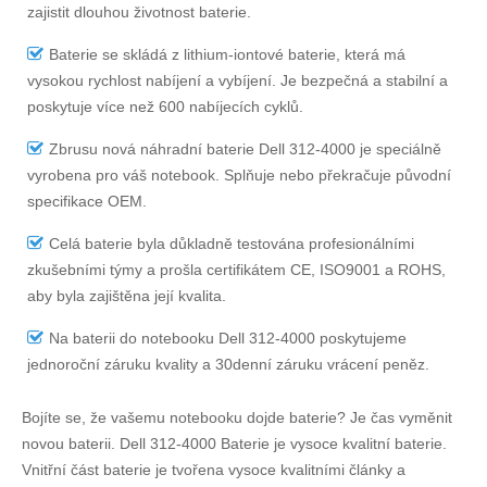
zajistit dlouhou životnost baterie.
Baterie se skládá z lithium-iontové baterie, která má
vysokou rychlost nabíjení a vybíjení. Je bezpečná a stabilní a
poskytuje více než 600 nabíjecích cyklů.
Zbrusu nová náhradní
baterie Dell 312-4000
je speciálně
vyrobena pro váš notebook. Splňuje nebo překračuje původní
specifikace OEM.
Celá baterie byla důkladně testována profesionálními
zkušebními týmy a prošla certifikátem CE, ISO9001 a ROHS,
aby byla zajištěna její kvalita.
Na
baterii do notebooku Dell 312-4000
poskytujeme
jednoroční záruku kvality a 30denní záruku vrácení peněz.
Bojíte se, že vašemu notebooku dojde baterie? Je čas vyměnit
novou baterii.
Dell 312-4000 Baterie
je vysoce kvalitní baterie.
Vnitřní část baterie je tvořena vysoce kvalitními články a