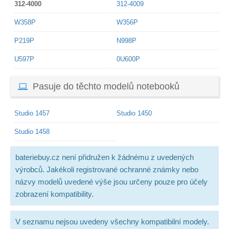
312-4000
312-4009
W358P
W356P
P219P
N998P
U597P
0U600P
Pasuje do těchto modelů notebooků
Studio 1457
Studio 1450
Studio 1458
bateriebuy.cz není přidružen k žádnému z uvedených
výrobců. Jakékoli registrované ochranné známky nebo
názvy modelů uvedené výše jsou určeny pouze pro účely
zobrazení kompatibility.
V seznamu nejsou uvedeny všechny kompatibilní modely.