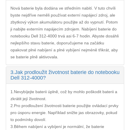
Nová baterie byla dodána ve středním nabití. V tuto chvíli
byste nejdříve neměli používat externí napájecí zdroj, ale
zbytkový výkon akumulátoru použijte až do vypnutí. Potom
ji nabijte externím napájecím zdrojem. Nabíjení
baterie do
notebooku Dell 312-4000
trvá asi 6-7 hodin. Abyste dosáhli
nejlepšího stavu baterie, doporučujeme na začátku
opakovat plné nabíjení a plné vybíjení nejméně třikrát, aby
se baterie plně aktivovala.
3.
Jak prodloužit životnost baterie do notebooku
Dell 312-4000?
1.Nevybíjejte baterii úplně, což by mohlo poškodit baterii a
zkrátit její životnost.
2.Pro prodloužení životnosti baterie použijte ovládací prvky
pro úsporu energie. Například snižte jas obrazovky, pokud
to podmínky dovolí.
3.Během nabíjení a vybíjení je normální, že baterie