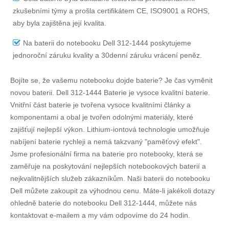
zkušebními týmy a prošla certifikátem CE, ISO9001 a ROHS,
aby byla zajištěna její kvalita.
Na
baterii do notebooku Dell 312-1444
poskytujeme
jednoroční záruku kvality a 30denní záruku vrácení peněz.
Bojíte se, že vašemu notebooku dojde baterie? Je čas vyměnit
novou baterii.
Dell 312-1444 Baterie
je vysoce kvalitní baterie.
Vnitřní část baterie je tvořena vysoce kvalitními články a
komponentami a obal je tvořen odolnými materiály, které
zajišťují nejlepší výkon. Lithium-iontová technologie umožňuje
nabíjení baterie rychleji a nemá takzvaný "paměťový efekt".
Jsme profesionální firma na baterie pro notebooky, která se
zaměřuje na poskytování nejlepších notebookových baterií a
nejkvalitnějších služeb zákazníkům. Naši baterii do notebooku
Dell můžete zakoupit za výhodnou cenu. Máte-li jakékoli dotazy
ohledně
baterie do notebooku Dell 312-1444
, můžete nás
kontaktovat e-mailem a my vám odpovíme do 24 hodin.