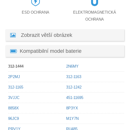
ESD OCHRANA
ELEKTROMAGNETICKÁ
OCHRANA
Zobrazit větší obrázek
Kompatibilní model baterie
312-1444
2N6MY
2P2MJ
312-1163
312-1165
312-1242
3VJJC
451-11695
8858X
8P3YX
96JC9
M1Y7N
PRV1Y
RU485