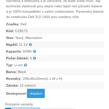
navržena a testována a je zaručena, že bude zcela nová. Její
technické vlastnosti jsou stejné nebo lepší než původní baterie
a je 100% kompatibilní s vaším notebookem. Parametry
baterie
do notebooku Dell 312-1444
jsou uvedeny níže.
Značka:
Dell
Kód:
CZB172
Stav:
Nový, Alternativní
Napětí:
11.1V
Kapacita:
60Wh
Počet článků:
6
Typ:
Li-ion
Barva:
Black
Rozměry:
208x48x20mm(L x W x H)
Záruka:
12 měsíců
Dostupnost:
skladem
Dostupné varianty: