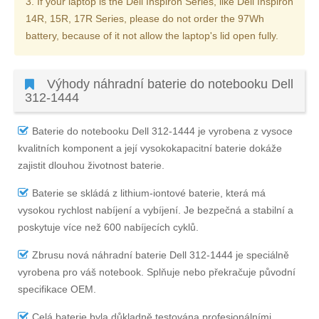
3. If your laptop is the Dell Inspiron Series, like Dell Inspiron
14R, 15R, 17R Series, please do not order the 97Wh
battery, because of it not allow the laptop's lid open fully.
Výhody náhradní baterie do notebooku Dell
312-1444
Baterie do notebooku Dell 312-1444
je vyrobena z vysoce
kvalitních komponent a její vysokokapacitní baterie dokáže
zajistit dlouhou životnost baterie.
Baterie se skládá z lithium-iontové baterie, která má
vysokou rychlost nabíjení a vybíjení. Je bezpečná a stabilní a
poskytuje více než 600 nabíjecích cyklů.
Zbrusu nová náhradní
baterie Dell 312-1444
je speciálně
vyrobena pro váš notebook. Splňuje nebo překračuje původní
specifikace OEM.
Celá baterie byla důkladně testována profesionálními