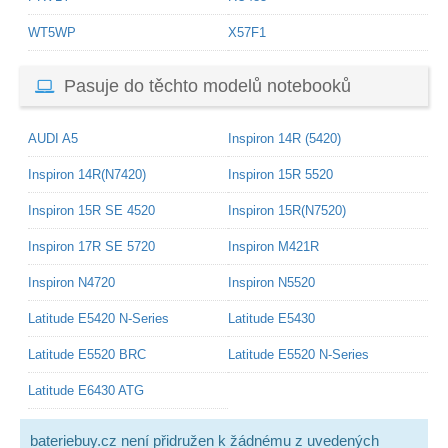
WT5WP
X57F1
Pasuje do těchto modelů notebooků
AUDI A5
Inspiron 14R (5420)
Inspiron 14R(N7420)
Inspiron 15R 5520
Inspiron 15R SE 4520
Inspiron 15R(N7520)
Inspiron 17R SE 5720
Inspiron M421R
Inspiron N4720
Inspiron N5520
Latitude E5420 N-Series
Latitude E5430
Latitude E5520 BRC
Latitude E5520 N-Series
Latitude E6430 ATG
bateriebuy.cz není přidružen k žádnému z uvedených