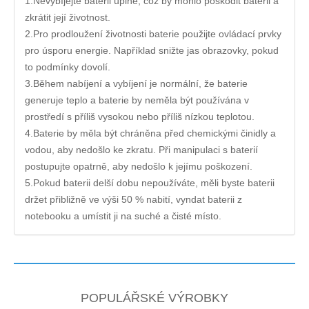
1.Nevybíjejte baterii úplně, což by mohlo poškodit baterii a
zkrátit její životnost.
2.Pro prodloužení životnosti baterie použijte ovládací prvky
pro úsporu energie. Například snižte jas obrazovky, pokud
to podmínky dovolí.
3.Během nabíjení a vybíjení je normální, že baterie
generuje teplo a baterie by neměla být používána v
prostředí s příliš vysokou nebo příliš nízkou teplotou.
4.Baterie by měla být chráněna před chemickými činidly a
vodou, aby nedošlo ke zkratu. Při manipulaci s baterií
postupujte opatrně, aby nedošlo k jejímu poškození.
5.Pokud baterii delší dobu nepoužíváte, měli byste baterii
držet přibližně ve výši 50 % nabití, vyndat baterii z
notebooku a umístit ji na suché a čisté místo.
POPULÁŘSKÉ VÝROBKY