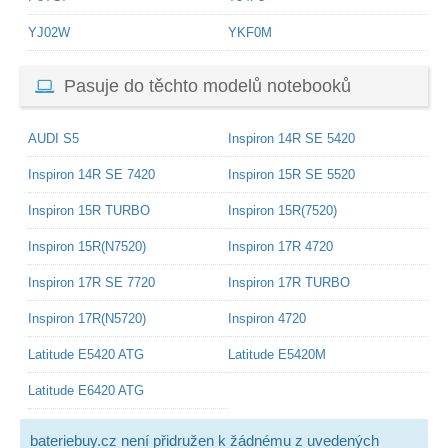
YJ02W
YKF0M
Pasuje do těchto modelů notebooků
AUDI S5
Inspiron 14R SE 5420
Inspiron 14R SE 7420
Inspiron 15R SE 5520
Inspiron 15R TURBO
Inspiron 15R(7520)
Inspiron 15R(N7520)
Inspiron 17R 4720
Inspiron 17R SE 7720
Inspiron 17R TURBO
Inspiron 17R(N5720)
Inspiron 4720
Latitude E5420 ATG
Latitude E5420M
Latitude E6420 ATG
bateriebuy.cz není přidružen k žádnému z uvedených