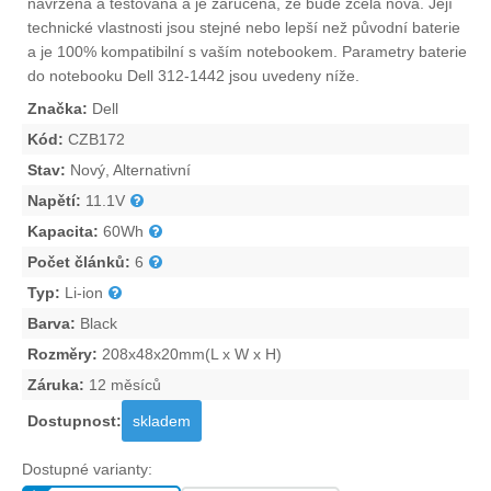
navržena a testována a je zaručena, že bude zcela nová. Její
technické vlastnosti jsou stejné nebo lepší než původní baterie
a je 100% kompatibilní s vaším notebookem. Parametry
baterie
do notebooku Dell 312-1442
jsou uvedeny níže.
Značka:
Dell
Kód:
CZB172
Stav:
Nový, Alternativní
Napětí:
11.1V
Kapacita:
60Wh
Počet článků:
6
Typ:
Li-ion
Barva:
Black
Rozměry:
208x48x20mm(L x W x H)
Záruka:
12 měsíců
Dostupnost:
skladem
Dostupné varianty: