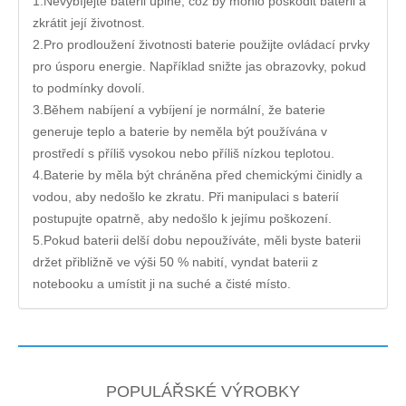
1.Nevybíjejte baterii úplně, což by mohlo poškodit baterii a
zkrátit její životnost.
2.Pro prodloužení životnosti baterie použijte ovládací prvky
pro úsporu energie. Například snižte jas obrazovky, pokud
to podmínky dovolí.
3.Během nabíjení a vybíjení je normální, že baterie
generuje teplo a baterie by neměla být používána v
prostředí s příliš vysokou nebo příliš nízkou teplotou.
4.Baterie by měla být chráněna před chemickými činidly a
vodou, aby nedošlo ke zkratu. Při manipulaci s baterií
postupujte opatrně, aby nedošlo k jejímu poškození.
5.Pokud baterii delší dobu nepoužíváte, měli byste baterii
držet přibližně ve výši 50 % nabití, vyndat baterii z
notebooku a umístit ji na suché a čisté místo.
POPULÁŘSKÉ VÝROBKY