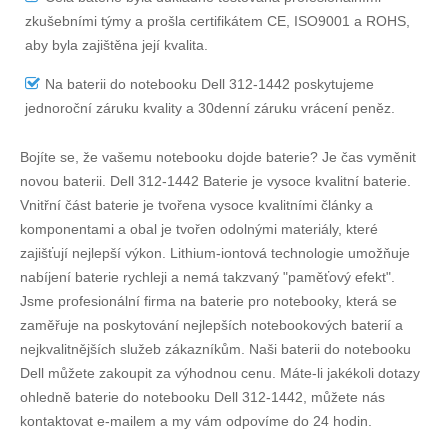
zkušebními týmy a prošla certifikátem CE, ISO9001 a ROHS,
aby byla zajištěna její kvalita.
Na
baterii do notebooku Dell 312-1442
poskytujeme
jednoroční záruku kvality a 30denní záruku vrácení peněz.
Bojíte se, že vašemu notebooku dojde baterie? Je čas vyměnit
novou baterii.
Dell 312-1442 Baterie
je vysoce kvalitní baterie.
Vnitřní část baterie je tvořena vysoce kvalitními články a
komponentami a obal je tvořen odolnými materiály, které
zajišťují nejlepší výkon. Lithium-iontová technologie umožňuje
nabíjení baterie rychleji a nemá takzvaný "paměťový efekt".
Jsme profesionální firma na baterie pro notebooky, která se
zaměřuje na poskytování nejlepších notebookových baterií a
nejkvalitnějších služeb zákazníkům. Naši baterii do notebooku
Dell můžete zakoupit za výhodnou cenu. Máte-li jakékoli dotazy
ohledně
baterie do notebooku Dell 312-1442
, můžete nás
kontaktovat e-mailem a my vám odpovíme do 24 hodin.