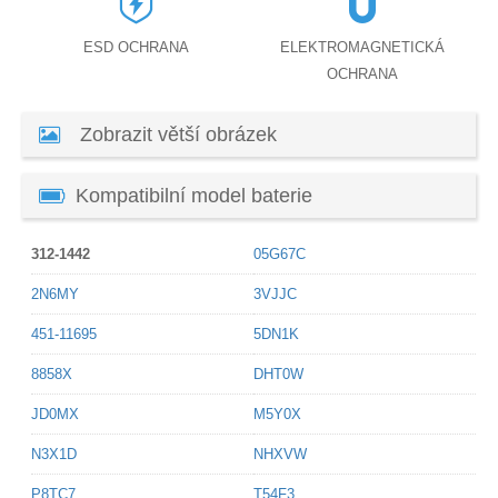
ESD OCHRANA
ELEKTROMAGNETICKÁ
OCHRANA
Zobrazit větší obrázek
Kompatibilní model baterie
312-1442
05G67C
2N6MY
3VJJC
451-11695
5DN1K
8858X
DHT0W
JD0MX
M5Y0X
N3X1D
NHXVW
P8TC7
T54F3