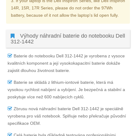
3. If your laptop is the Dell Inspiron Series, like Dell Inspiron
14R, 15R, 17R Series, please do not order the 97Wh
battery, because of it not allow the laptop's lid open fully.
Výhody náhradní baterie do notebooku Dell
312-1442
Baterie do notebooku Dell 312-1442
je vyrobena z vysoce
kvalitních komponent a její vysokokapacitní baterie dokáže
zajistit dlouhou životnost baterie.
Baterie se skládá z lithium-iontové baterie, která má
vysokou rychlost nabíjení a vybíjení. Je bezpečná a stabilní a
poskytuje více než 600 nabíjecích cyklů.
Zbrusu nová náhradní
baterie Dell 312-1442
je speciálně
vyrobena pro váš notebook. Splňuje nebo překračuje původní
specifikace OEM.
Celá baterie byla důkladně testována profesionálními