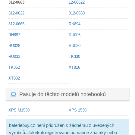
312-0663
12-00622
312-0622
312-0660
312-0665
RN894
RN897
RU006
RU028
RU030
RU033
TK330
TK362
XT816
XT832
Pasuje do těchto modelů notebooků
XPS M1530
XPS 1530
bateriebuy.cz není přidružen k žádnému z uvedených
výrobců. Jakékoli registrované ochranné známky nebo