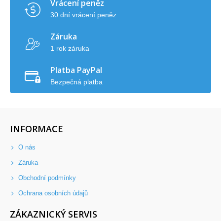
Vrácení peněz
30 dní vrácení peněz
Záruka
1 rok záruka
Platba PayPal
Bezpečná platba
INFORMACE
O nás
Záruka
Obchodní podmínky
Ochrana osobních údajů
ZÁKAZNICKÝ SERVIS