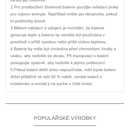
zkrátit její životnost.
2.Pro prodloužení životnosti baterie použijte ovládací prvky
pro úsporu energie. Například snižte jas obrazovky, pokud
to podmínky dovolí.
3.Během nabíjení a vybíjení je normální, že baterie
generuje teplo a baterie by neměla být používána v
prostředí s příliš vysokou nebo příliš nízkou teplotou.
4.Baterie by měla být chráněna před chemickými činidly a
vodou, aby nedošlo ke zkratu. Při manipulaci s baterií
postupujte opatrně, aby nedošlo k jejímu poškození.
5.Pokud baterii delší dobu nepoužíváte, měli byste baterii
držet přibližně ve výši 50 % nabití, vyndat baterii z
notebooku a umístit ji na suché a čisté místo.
POPULÁŘSKÉ VÝROBKY