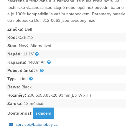
navržena a testována a je zaručena, že bude zcela nová. Její
technické vlastnosti jsou stejné nebo lepší než původní baterie
a je 100% kompatibilní s vaším notebookem. Parametry
baterie
do notebooku Dell 312-0663
jsou uvedeny níže.
Značka:
Dell
Kód:
CZB212
Stav:
Nový, Alternativní
Napětí:
11.1V
Kapacita:
4400mAh
Počet článků:
6
Typ:
Li-ion
Barva:
Black
Rozměry:
206.5x53.83x28.93mm(L x W x H)
Záruka:
12 měsíců
Dostupnost:
skladem
service@bateriebuy.cz