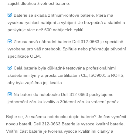
zajistit dlouhou životnost baterie.
Baterie se skládá z lithium-iontové baterie, která má
vysokou rychlost nabíjení a vybíjení. Je bezpečná a stabilní a
poskytuje více než 600 nabíjecích cyklů.
Zbrusu nová náhradní
baterie Dell 312-0663
je speciálně
vyrobena pro váš notebook. Splňuje nebo překračuje původní
specifikace OEM.
Celá baterie byla důkladně testována profesionálními
zkušebními týmy a prošla certifikátem CE, ISO9001 a ROHS,
aby byla zajištěna její kvalita.
Na
baterii do notebooku Dell 312-0663
poskytujeme
jednoroční záruku kvality a 30denní záruku vrácení peněz.
Bojíte se, že vašemu notebooku dojde baterie? Je čas vyměnit
novou baterii.
Dell 312-0663 Baterie
je vysoce kvalitní baterie.
Vnitřní část baterie je tvořena vysoce kvalitními články a