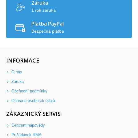
Záruka
1 rok záruka
Platba PayPal
Bezpečná platba
INFORMACE
O nás
Záruka
Obchodní podmínky
Ochrana osobních údajů
ZÁKAZNICKÝ SERVIS
Centrum nápovědy
Požadavek RMA