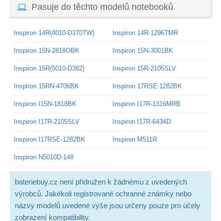
Pasuje do těchto modelů notebooků
Inspiron 14R(4010-D370TW)
Inspiron 14R-1296TMR
Inspiron 15N-2818OBK
Inspiron 15N-3001BK
Inspiron 15R(5010-D382)
Inspiron 15R-2105SLV
Inspiron 15RN-4706BK
Inspiron 17RSE-1282BK
Inspiron I15N-1818BK
Inspiron I17R-1316MRB
Inspiron I17R-2105SLV
Inspiron I17R-6434D
Inspiron I17RSE-1282BK
Inspiron M511R
Inspiron N5010D-148
bateriebuy.cz není přidružen k žádnému z uvedených
výrobců. Jakékoli registrované ochranné známky nebo
názvy modelů uvedené výše jsou určeny pouze pro účely
zobrazení kompatibility.