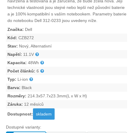
navržena a testována a je zaručena, že bude zcela nová. Její
technické vlastnosti jsou stejné nebo lepší než původní baterie
a je 100% kompatibilní s vaším notebookem. Parametry
baterie
do notebooku Dell 312-0233
jsou uvedeny níže.
Značka:
Dell
Kód:
CZB272
Stav:
Nový, Alternativní
Napětí:
11.1V
Kapacita:
48Wh
Počet článků:
6
Typ:
Li-ion
Barva:
Black
Rozměry:
214.3x57.7x23.3mm(L x W x H)
Záruka:
12 měsíců
Dostupnost:
skladem
Dostupné varianty: