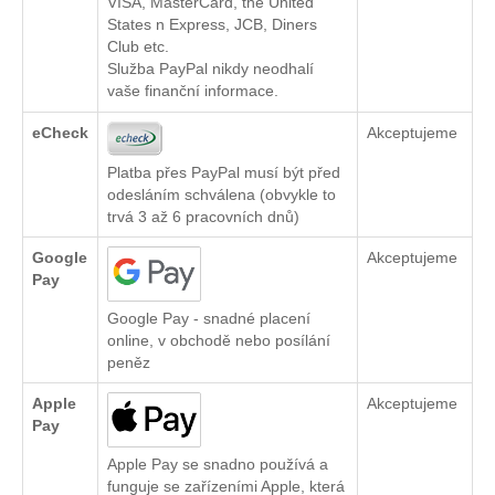
VISA, MasterCard, the United
States n Express, JCB, Diners
Club etc.
Služba PayPal nikdy neodhalí
vaše finanční informace.
eCheck
Akceptujeme
Platba přes PayPal musí být před
odesláním schválena (obvykle to
trvá 3 až 6 pracovních dnů)
Google
Akceptujeme
Pay
Google Pay - snadné placení
online, v obchodě nebo posílání
peněz
Apple
Akceptujeme
Pay
Apple Pay se snadno používá a
funguje se zařízeními Apple, která