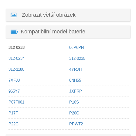
Zobrazit větší obrázek
Kompatibilní model baterie
312-0233
06P6PN
312-0234
312-0235
312-1180
4YRJH
7XFJJ
8NH55
965Y7
JXFRP
P07F001
P10S
P17F
P20G
P22G
PPWT2