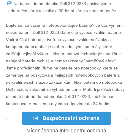
Na
baterii do notebooku Dell 312-0233
poskytujeme
jednoroční záruku kvality a 30denní záruku vrácení peněz.
Bojíte se, že vašemu notebooku dojde baterie? Je čas vyměnit
novou baterii.
Dell 312-0233 Baterie
je vysoce kvalitní baterie.
Vnitřní část baterie je tvořena vysoce kvalitními články a
komponentami a obal je tvořen odolnými materiály, které
zajišťují nejlepší výkon. Lithium-iontová technologie umožňuje
nabíjení baterie rychleji a nemá takzvaný "paměťový efekt".
Jsme profesionální firma na baterie pro notebooky, která se
zaměřuje na poskytování nejlepších notebookových baterií a
nejkvalitnějších služeb zákazníkům. Naši baterii do notebooku
Dell můžete zakoupit za výhodnou cenu. Máte-li jakékoli dotazy
ohledně
baterie do notebooku Dell 312-0233
, můžete nás
kontaktovat e-mailem a my vám odpovíme do 24 hodin.
Bezpečnostní ochrana
Vícenásobná inteligentní ochrana