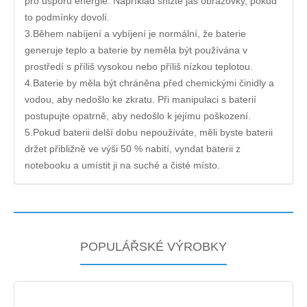
pro úsporu energie. Například snižte jas obrazovky, pokud
to podmínky dovolí.
3.Během nabíjení a vybíjení je normální, že baterie
generuje teplo a baterie by neměla být používána v
prostředí s příliš vysokou nebo příliš nízkou teplotou.
4.Baterie by měla být chráněna před chemickými činidly a
vodou, aby nedošlo ke zkratu. Při manipulaci s baterií
postupujte opatrně, aby nedošlo k jejímu poškození.
5.Pokud baterii delší dobu nepoužíváte, měli byste baterii
držet přibližně ve výši 50 % nabití, vyndat baterii z
notebooku a umístit ji na suché a čisté místo.
POPULÁŘSKÉ VÝROBKY