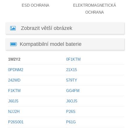
ESD OCHRANA
ELEKTROMAGNETICKÁ
OCHRANA
Zobrazit větší obrázek
Kompatibilní model baterie
1W2Y2
0F1KTM
0PDNM2
21X15
242WD
579TY
F1KTM
GG4FM
J60J5
J6OJ5
NJJ2H
P26S
P26S001
P61G