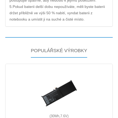
postupujte opatrně, aby nedošlo k jejímu poškození.
5.Pokud baterii delší dobu nepoužíváte, měli byste baterii
držet přibližně ve výši 50 % nabití, vyndat baterii z
notebooku a umístit ji na suché a čisté místo.
POPULÁŘSKÉ VÝROBKY
(30Wh,7.6V)