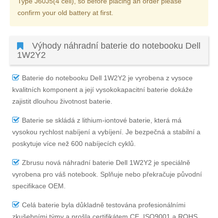
Type J60J5(4 cell), so before placing an order please
confirm your old battery at first.
Výhody náhradní baterie do notebooku Dell
1W2Y2
Baterie do notebooku Dell 1W2Y2
je vyrobena z vysoce
kvalitních komponent a její vysokokapacitní baterie dokáže
zajistit dlouhou životnost baterie.
Baterie se skládá z lithium-iontové baterie, která má
vysokou rychlost nabíjení a vybíjení. Je bezpečná a stabilní a
poskytuje více než 600 nabíjecích cyklů.
Zbrusu nová náhradní
baterie Dell 1W2Y2
je speciálně
vyrobena pro váš notebook. Splňuje nebo překračuje původní
specifikace OEM.
Celá baterie byla důkladně testována profesionálními
zkušebními týmy a prošla certifikátem CE, ISO9001 a ROHS,