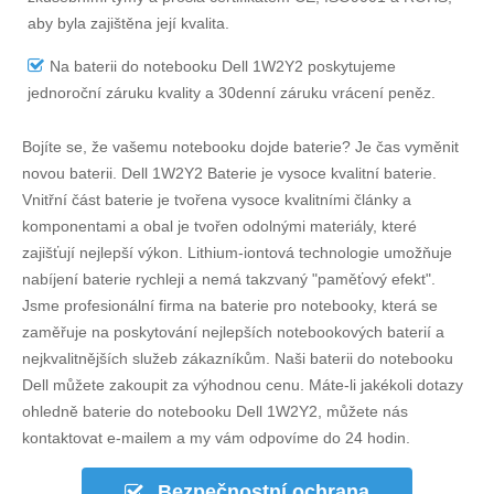
aby byla zajištěna její kvalita.
Na
baterii do notebooku Dell 1W2Y2
poskytujeme
jednoroční záruku kvality a 30denní záruku vrácení peněz.
Bojíte se, že vašemu notebooku dojde baterie? Je čas vyměnit
novou baterii.
Dell 1W2Y2 Baterie
je vysoce kvalitní baterie.
Vnitřní část baterie je tvořena vysoce kvalitními články a
komponentami a obal je tvořen odolnými materiály, které
zajišťují nejlepší výkon. Lithium-iontová technologie umožňuje
nabíjení baterie rychleji a nemá takzvaný "paměťový efekt".
Jsme profesionální firma na baterie pro notebooky, která se
zaměřuje na poskytování nejlepších notebookových baterií a
nejkvalitnějších služeb zákazníkům. Naši baterii do notebooku
Dell můžete zakoupit za výhodnou cenu. Máte-li jakékoli dotazy
ohledně
baterie do notebooku Dell 1W2Y2
, můžete nás
kontaktovat e-mailem a my vám odpovíme do 24 hodin.
Bezpečnostní ochrana