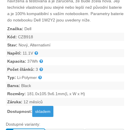
navržena a testována a je zaručena, že bude zcela nová. Její
technické vlastnosti jsou stejné nebo lepší než původní baterie
a je 100% kompatibilní s vaším notebookem. Parametry
baterie
do notebooku Dell 1W2Y2
jsou uvedeny níže.
Značka:
Dell
Kód:
CZB918
Stav:
Nový, Alternativní
Napětí:
11.1V
Kapacita:
37Wh
Počet článků:
3
Typ:
Li-Polymer
Barva:
Black
Rozměry:
181.0x105.9x6.1mm(L x W x H)
Záruka:
12 měsíců
Dostupnost:
skladem
Dostupné varianty: