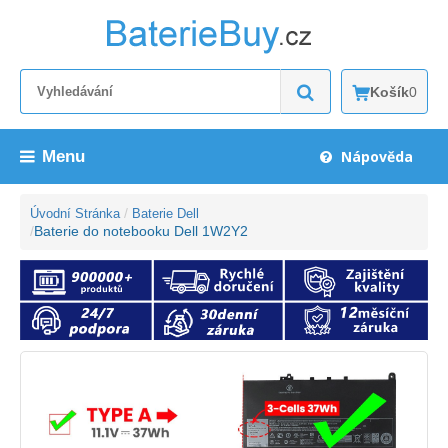
Košík
0
Menu
Nápověda
Úvodní Stránka
Baterie Dell
Baterie do notebooku Dell 1W2Y2