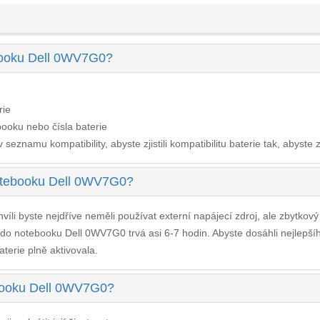
ebooku Dell 0WV7G0?
rie
ooku nebo čísla baterie
seznamu kompatibility, abyste zjistili kompatibilitu baterie tak, abyste z
notebooku Dell 0WV7G0?
víli byste nejdříve neměli používat externí napájecí zdroj, ale zbytkov
e do notebooku Dell 0WV7G0
trvá asi 6-7 hodin. Abyste dosáhli nejlepš
aterie plně aktivovala.
tebooku Dell 0WV7G0?