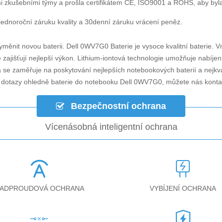
i zkušebními týmy a prošla certifikátem CE, ISO9001 a ROHS, aby byla za
ednoroční záruku kvality a 30denní záruku vrácení peněz.
yměnit novou baterii.
Dell 0WV7G0 Baterie
je vysoce kvalitní baterie. V
zajišťují nejlepší výkon. Lithium-iontová technologie umožňuje nabíjen
á se zaměřuje na poskytování nejlepších notebookových baterií a nejkv
i dotazy ohledně
baterie do notebooku Dell 0WV7G0
, můžete nás kont
Bezpečnostní ochrana
Vícenásobná inteligentní ochrana
ADPROUDOVÁ OCHRANA
VYBÍJENÍ OCHRANA