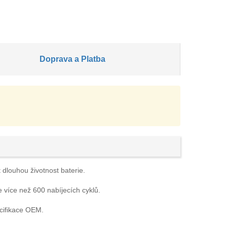
Doprava a Platba
 dlouhou životnost baterie.
e více než 600 nabíjecích cyklů.
cifikace OEM.