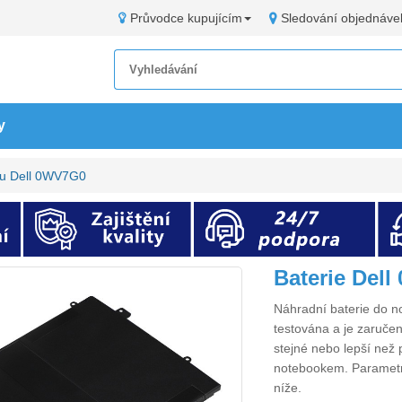
Průvodce kupujícím
Sledování objednáve
y
ku Dell 0WV7G0
Baterie Del
Náhradní
baterie do 
testována a je zaručen
stejné nebo lepší než 
notebookem. Paramet
níže.