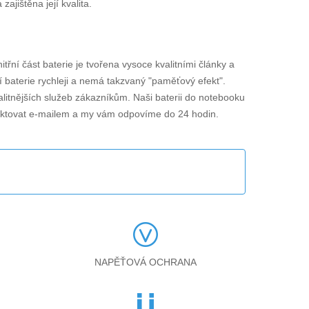
jištěna její kvalita.
nitřní část baterie je tvořena vysoce kvalitními články a
í baterie rychleji a nemá takzvaný "paměťový efekt".
alitnějších služeb zákazníkům. Naši baterii do notebooku
aktovat e-mailem a my vám odpovíme do 24 hodin.
NAPĚŤOVÁ OCHRANA