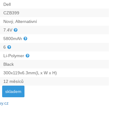
Dell
CZB399
Nový, Alternativní
7.4V
5800mAh
6
Li-Polymer
Black
300x119x6.3mm(L x W x H)
12 měsíců
skladem
uy.cz