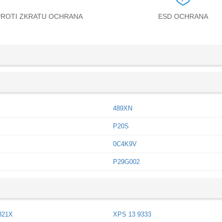
PROTI ZKRATU OCHRANA
ESD OCHRANA
489XN
P20S
0C4K9V
P29G002
321X
XPS 13 9333