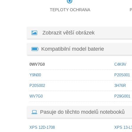
TEPLOTY OCHRANA
Zobrazit větší obrázek
Kompatibilní model baterie
0WV7G0
C4K9V
Y9N00
P20S001
P20S002
3H76R
WV7G0
P29G001
Pasuje do těchto modelů notebooků
XPS 12D-1708
XPS 13-L