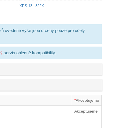
XPS 13-L322X
lů uvedené výše jsou určeny pouze pro účely
ký
servis ohledně kompatibility.
*
Akceptujeme
Akceptujeme