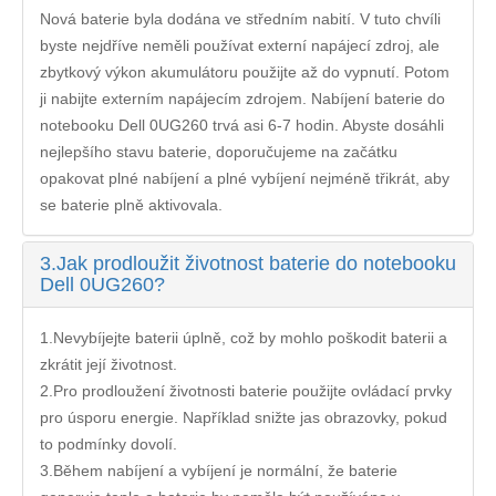
Nová baterie byla dodána ve středním nabití. V tuto chvíli
byste nejdříve neměli používat externí napájecí zdroj, ale
zbytkový výkon akumulátoru použijte až do vypnutí. Potom
ji nabijte externím napájecím zdrojem. Nabíjení
baterie do
notebooku Dell 0UG260
trvá asi 6-7 hodin. Abyste dosáhli
nejlepšího stavu baterie, doporučujeme na začátku
opakovat plné nabíjení a plné vybíjení nejméně třikrát, aby
se baterie plně aktivovala.
3.
Jak prodloužit životnost baterie do notebooku
Dell 0UG260?
1.Nevybíjejte baterii úplně, což by mohlo poškodit baterii a
zkrátit její životnost.
2.Pro prodloužení životnosti baterie použijte ovládací prvky
pro úsporu energie. Například snižte jas obrazovky, pokud
to podmínky dovolí.
3.Během nabíjení a vybíjení je normální, že baterie