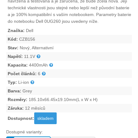
navržena a testována a je zaručena, že bude zcela nová. Její
technické vlastnosti jsou stejné nebo lepší než původní baterie
a je 100% kompatibilní s vaším notebookem. Parametry
baterie
do notebooku Dell 0UG260
jsou uvedeny níže.
Značka:
Dell
Kód:
CZB156
Stav:
Nový, Alternativní
Napětí:
11.1V
Kapacita:
4400mAh
Počet článků:
6
Typ:
Li-ion
Barva:
Grey
Rozměry:
185.10x66.45x19.10mm(L x W x H)
Záruka:
12 měsíců
Dostupnost:
skladem
Dostupné varianty: