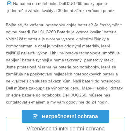
Na
baterii do notebooku Dell 0UG260
poskytujeme
jednoroční záruku kvality a 30denní záruku vrácení peněz.
Bojíte se, že vašemu notebooku dojde baterie? Je čas vyměnit
novou baterii.
Dell 0UG260 Baterie
je vysoce kvalitní baterie.
Vnitřní část baterie je tvořena vysoce kvalitními články a
komponentami a obal je tvořen odolnými materiály, které
zajišťují nejlepší výkon. Lithium-iontová technologie umožňuje
nabíjení baterie rychleji a nemá takzvaný "paměťový efekt".
Jsme profesionální firma na baterie pro notebooky, která se
zaměřuje na poskytování nejlepších notebookových baterií a
nejkvalitnějších služeb zákazníkům. Naši baterii do notebooku
Dell můžete zakoupit za výhodnou cenu. Máte-li jakékoli dotazy
ohledně
baterie do notebooku Dell 0UG260
, můžete nás
kontaktovat e-mailem a my vám odpovíme do 24 hodin.
Bezpečnostní ochrana
Vícenásobná inteligentní ochrana