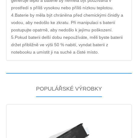
generuje teplo a baterie by neměla být používána v
prostředí s příliš vysokou nebo příliš nízkou teplotou.
4.Baterie by měla být chráněna před chemickými činidly a
vodou, aby nedošlo ke zkratu. Při manipulaci s baterií
postupujte opatrně, aby nedošlo k jejímu poškození.
5.Pokud baterii delší dobu nepoužíváte, měli byste baterii
držet přibližně ve výši 50 % nabití, vyndat baterii z
notebooku a umístit ji na suché a čisté místo.
POPULÁŘSKÉ VÝROBKY