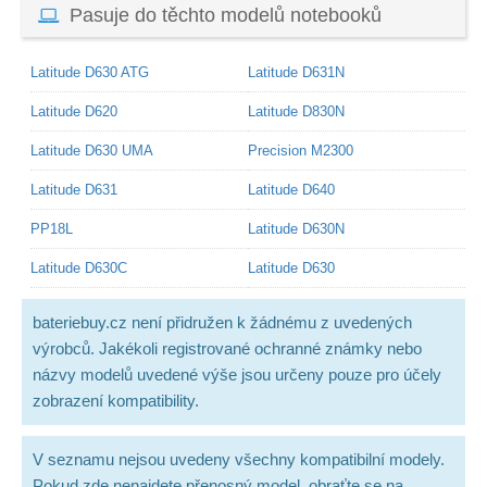
Pasuje do těchto modelů notebooků
Latitude D630 ATG
Latitude D631N
Latitude D620
Latitude D830N
Latitude D630 UMA
Precision M2300
Latitude D631
Latitude D640
PP18L
Latitude D630N
Latitude D630C
Latitude D630
bateriebuy.cz není přidružen k žádnému z uvedených
výrobců. Jakékoli registrované ochranné známky nebo
názvy modelů uvedené výše jsou určeny pouze pro účely
zobrazení kompatibility.
V seznamu nejsou uvedeny všechny kompatibilní modely.
Pokud zde nenajdete přenosný model, obraťte se na