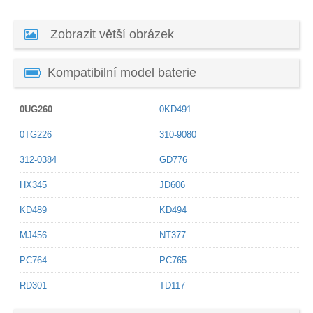
Zobrazit větší obrázek
Kompatibilní model baterie
0UG260
0KD491
0TG226
310-9080
312-0384
GD776
HX345
JD606
KD489
KD494
MJ456
NT377
PC764
PC765
RD301
TD117