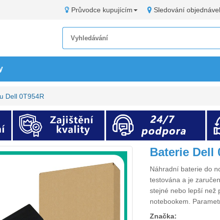
Průvodce kupujícím
Sledování objednáve
y
ku Dell 0T954R
Baterie Del
Náhradní
baterie do 
testována a je zaručen
stejné nebo lepší než 
notebookem. Paramet
Značka: