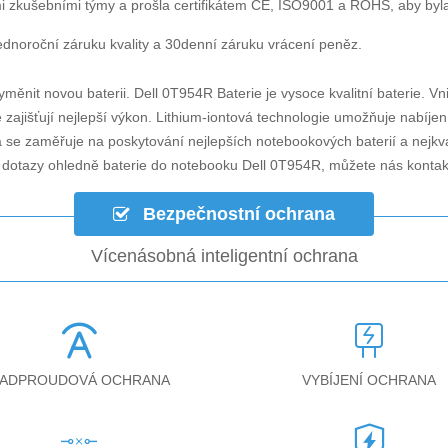
i zkušebními týmy a prošla certifikátem CE, ISO9001 a ROHS, aby byla za
dnoroční záruku kvality a 30denní záruku vrácení peněz.
yměnit novou baterii.
Dell 0T954R Baterie
je vysoce kvalitní baterie. Vn
zajišťují nejlepší výkon. Lithium-iontová technologie umožňuje nabíjen
á se zaměřuje na poskytování nejlepších notebookových baterií a nejkv
i dotazy ohledně
baterie do notebooku Dell 0T954R
, můžete nás konta
Bezpečnostní ochrana
Vícenásobná inteligentní ochrana
ADPROUDOVÁ OCHRANA
VYBÍJENÍ OCHRANA