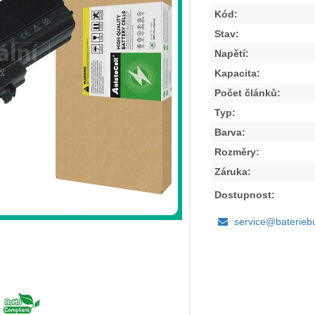
Kód:
Stav:
Napětí:
Kapacita:
Počet článků:
Typ:
Barva:
Rozměry:
Záruka:
Dostupnost:
service@baterieb