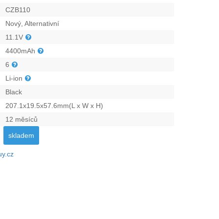
CZB110
Nový, Alternativní
11.1V
4400mAh
6
Li-ion
Black
207.1x19.5x57.6mm(L x W x H)
12 měsíců
skladem
uy.cz