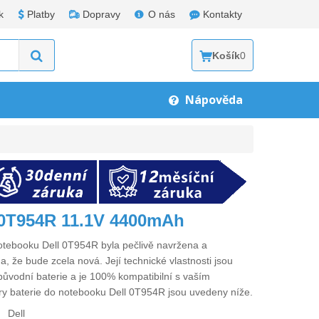
k
Platby
Dopravy
O nás
Kontakty
Košík
0
Nápověda
l 0T954R 11.1V 4400mAh
notebooku Dell 0T954R
byla pečlivě navržena a
a, že bude zcela nová. Její technické vlastnosti jsou
původní baterie a je 100% kompatibilní s vaším
ry
baterie do notebooku Dell 0T954R
jsou uvedeny níže.
Dell