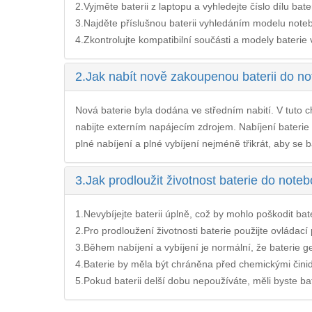
2.Vyjměte baterii z laptopu a vyhledejte číslo dílu bate
3.Najděte příslušnou baterii vyhledáním modelu noteb
4.Zkontrolujte kompatibilní součásti a modely baterie v 
2.
Jak nabít nově zakoupenou baterii do n
Nová baterie byla dodána ve středním nabití. V tuto ch
nabijte externím napájecím zdrojem. Nabíjení
baterie
plné nabíjení a plné vybíjení nejméně třikrát, aby se b
3.
Jak prodloužit životnost baterie do not
1.Nevybíjejte baterii úplně, což by mohlo poškodit bateri
2.Pro prodloužení životnosti baterie použijte ovládac
3.Během nabíjení a vybíjení je normální, že baterie ge
4.Baterie by měla být chráněna před chemickými činidl
5.Pokud baterii delší dobu nepoužíváte, měli byste bate