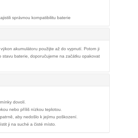
ajistili správnou kompatibilitu baterie
ý výkon akumulátoru použijte až do vypnutí. Potom ji
ího stavu baterie, doporučujeme na začátku opakovat
dmínky dovolí.
okou nebo příliš nízkou teplotou.
opatrně, aby nedošlo k jejímu poškození.
tit ji na suché a čisté místo.