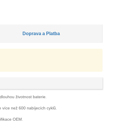
Doprava a Platba
dlouhou životnost baterie.
e více než 600 nabíjecích cyklů.
ifikace OEM.