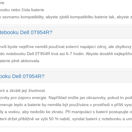
rie
ooku nebo čísla baterie
seznamu kompatibility, abyste zjistili kompatibilitu baterie tak, abyste z
otebooku Dell 0T954R?
víli byste nejdříve neměli používat externí napájecí zdroj, ale zbytkov
 do notebooku Dell 0T954R
trvá asi 6-7 hodin. Abyste dosáhli nejlepš
aterie plně aktivovala.
ebooku Dell 0T954R?
i a zkrátit její životnost.
í prvky pro úsporu energie. Například snižte jas obrazovky, pokud to po
neruje teplo a baterie by neměla být používána v prostředí s příliš vys
y a vodou, aby nedošlo ke zkratu. Při manipulaci s baterií postupujte 
rii držet přibližně ve výši 50 % nabití, vyndat baterii z notebooku a umís