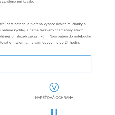
jištěna její kvalita.
itřní část baterie je tvořena vysoce kvalitními články a
í baterie rychleji a nemá takzvaný "paměťový efekt".
alitnějších služeb zákazníkům. Naši baterii do notebooku
ktovat e-mailem a my vám odpovíme do 24 hodin.
NAPĚŤOVÁ OCHRANA