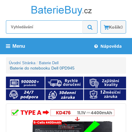
Košík
0
Menu
Nápověda
Úvodní Stránka
Baterie Dell
Baterie do notebooku Dell 0PD945