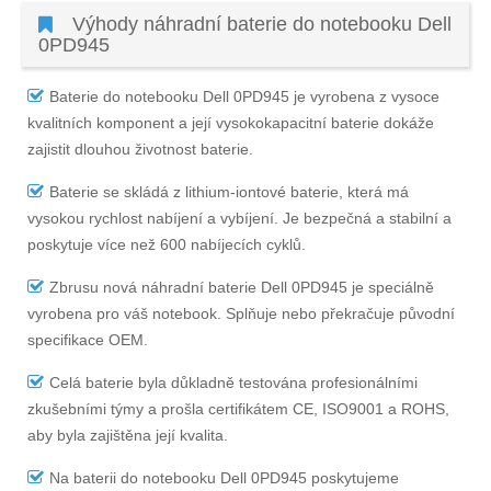
Výhody náhradní baterie do notebooku Dell
0PD945
Baterie do notebooku Dell 0PD945
je vyrobena z vysoce
kvalitních komponent a její vysokokapacitní baterie dokáže
zajistit dlouhou životnost baterie.
Baterie se skládá z lithium-iontové baterie, která má
vysokou rychlost nabíjení a vybíjení. Je bezpečná a stabilní a
poskytuje více než 600 nabíjecích cyklů.
Zbrusu nová náhradní
baterie Dell 0PD945
je speciálně
vyrobena pro váš notebook. Splňuje nebo překračuje původní
specifikace OEM.
Celá baterie byla důkladně testována profesionálními
zkušebními týmy a prošla certifikátem CE, ISO9001 a ROHS,
aby byla zajištěna její kvalita.
Na
baterii do notebooku Dell 0PD945
poskytujeme