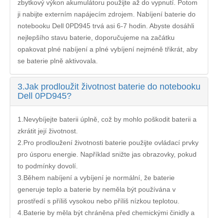
zbytkový výkon akumulátoru použijte až do vypnutí. Potom
ji nabijte externím napájecím zdrojem. Nabíjení
baterie do
notebooku Dell 0PD945
trvá asi 6-7 hodin. Abyste dosáhli
nejlepšího stavu baterie, doporučujeme na začátku
opakovat plné nabíjení a plné vybíjení nejméně třikrát, aby
se baterie plně aktivovala.
3.
Jak prodloužit životnost baterie do notebooku
Dell 0PD945?
1.Nevybíjejte baterii úplně, což by mohlo poškodit baterii a
zkrátit její životnost.
2.Pro prodloužení životnosti baterie použijte ovládací prvky
pro úsporu energie. Například snižte jas obrazovky, pokud
to podmínky dovolí.
3.Během nabíjení a vybíjení je normální, že baterie
generuje teplo a baterie by neměla být používána v
prostředí s příliš vysokou nebo příliš nízkou teplotou.
4.Baterie by měla být chráněna před chemickými činidly a