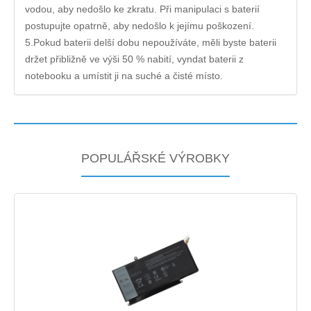
vodou, aby nedošlo ke zkratu. Při manipulaci s baterií
postupujte opatrně, aby nedošlo k jejímu poškození.
5.Pokud baterii delší dobu nepoužíváte, měli byste baterii
držet přibližně ve výši 50 % nabití, vyndat baterii z
notebooku a umístit ji na suché a čisté místo.
POPULÁŘSKÉ VÝROBKY