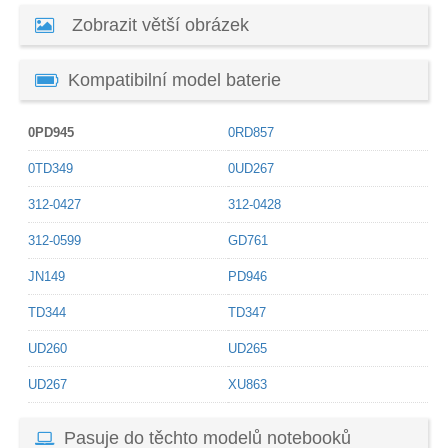
Zobrazit větší obrázek
Kompatibilní model baterie
0PD945
0RD857
0TD349
0UD267
312-0427
312-0428
312-0599
GD761
JN149
PD946
TD344
TD347
UD260
UD265
UD267
XU863
Pasuje do těchto modelů notebooků