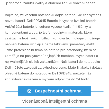
jednoroční záruku kvality a 30denní záruku vrácení peněz.
Bojíte se, že vašemu notebooku dojde baterie? Je čas vyměnit
novou baterii.
Dell 0PD945 Baterie
je vysoce kvalitní baterie.
Vnitřní část baterie je tvořena vysoce kvalitními články a
komponentami a obal je tvořen odolnými materiály, které
zajišťují nejlepší výkon. Lithium-iontová technologie umožňuje
nabíjení baterie rychleji a nemá takzvaný "paměťový efekt".
Jsme profesionální firma na baterie pro notebooky, která se
zaměřuje na poskytování nejlepších notebookových baterií a
nejkvalitnějších služeb zákazníkům. Naši baterii do notebooku
Dell můžete zakoupit za výhodnou cenu. Máte-li jakékoli dotazy
ohledně
baterie do notebooku Dell 0PD945
, můžete nás
kontaktovat e-mailem a my vám odpovíme do 24 hodin.
Bezpečnostní ochrana
Vícenásobná inteligentní ochrana