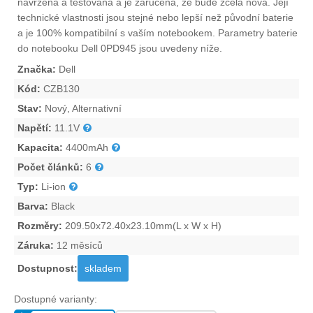
navržena a testována a je zaručena, že bude zcela nová. Její
technické vlastnosti jsou stejné nebo lepší než původní baterie
a je 100% kompatibilní s vaším notebookem. Parametry
baterie
do notebooku Dell 0PD945
jsou uvedeny níže.
Značka:
Dell
Kód:
CZB130
Stav:
Nový, Alternativní
Napětí:
11.1V
Kapacita:
4400mAh
Počet článků:
6
Typ:
Li-ion
Barva:
Black
Rozměry:
209.50x72.40x23.10mm(L x W x H)
Záruka:
12 měsíců
Dostupnost:
skladem
Dostupné varianty: