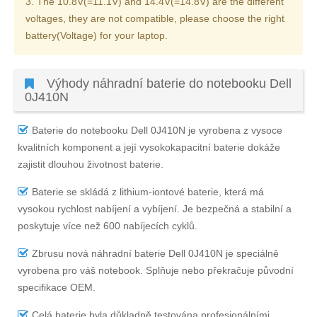
3. The 10.8V(=11.1V) and 14.4V(=14.8V) are the different
voltages, they are not compatible, please choose the right
battery(Voltage) for your laptop.
Výhody náhradní baterie do notebooku Dell
0J410N
Baterie do notebooku Dell 0J410N
je vyrobena z vysoce
kvalitních komponent a její vysokokapacitní baterie dokáže
zajistit dlouhou životnost baterie.
Baterie se skládá z lithium-iontové baterie, která má
vysokou rychlost nabíjení a vybíjení. Je bezpečná a stabilní a
poskytuje více než 600 nabíjecích cyklů.
Zbrusu nová náhradní
baterie Dell 0J410N
je speciálně
vyrobena pro váš notebook. Splňuje nebo překračuje původní
specifikace OEM.
Celá baterie byla důkladně testována profesionálními