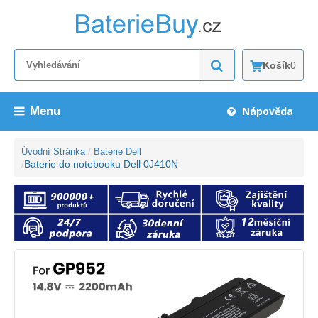
Košík
0
Menu
Nápověda
Úvodní Stránka
Baterie Dell
Baterie do notebooku Dell 0J410N