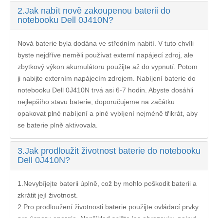
2.
Jak nabít nově zakoupenou baterii do
notebooku Dell 0J410N?
Nová baterie byla dodána ve středním nabití. V tuto chvíli
byste nejdříve neměli používat externí napájecí zdroj, ale
zbytkový výkon akumulátoru použijte až do vypnutí. Potom
ji nabijte externím napájecím zdrojem. Nabíjení
baterie do
notebooku Dell 0J410N
trvá asi 6-7 hodin. Abyste dosáhli
nejlepšího stavu baterie, doporučujeme na začátku
opakovat plné nabíjení a plné vybíjení nejméně třikrát, aby
se baterie plně aktivovala.
3.
Jak prodloužit životnost baterie do notebooku
Dell 0J410N?
1.Nevybíjejte baterii úplně, což by mohlo poškodit baterii a
zkrátit její životnost.
2.Pro prodloužení životnosti baterie použijte ovládací prvky