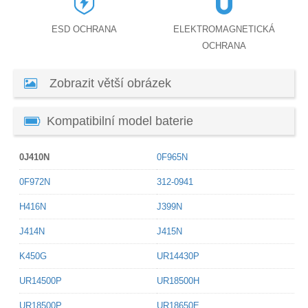
ESD OCHRANA
ELEKTROMAGNETICKÁ
OCHRANA
Zobrazit větší obrázek
Kompatibilní model baterie
0J410N
0F965N
0F972N
312-0941
H416N
J399N
J414N
J415N
K450G
UR14430P
UR14500P
UR18500H
UR18500P
UR18650E