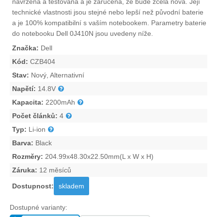
navržena a testována a je zaručena, že bude zcela nová. Její
technické vlastnosti jsou stejné nebo lepší než původní baterie
a je 100% kompatibilní s vaším notebookem. Parametry
baterie
do notebooku Dell 0J410N
jsou uvedeny níže.
Značka:
Dell
Kód:
CZB404
Stav:
Nový, Alternativní
Napětí:
14.8V
Kapacita:
2200mAh
Počet článků:
4
Typ:
Li-ion
Barva:
Black
Rozměry:
204.99x48.30x22.50mm(L x W x H)
Záruka:
12 měsíců
Dostupnost:
skladem
Dostupné varianty: