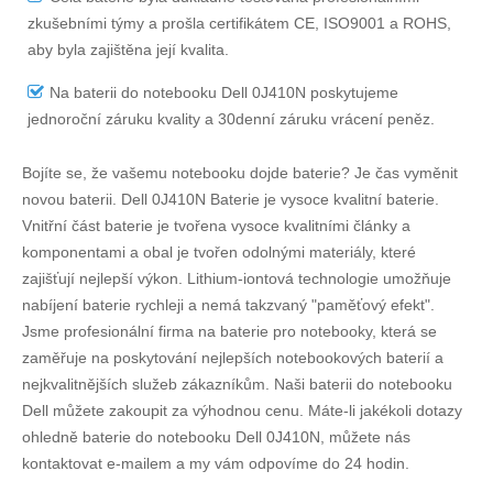
zkušebními týmy a prošla certifikátem CE, ISO9001 a ROHS,
aby byla zajištěna její kvalita.
Na
baterii do notebooku Dell 0J410N
poskytujeme
jednoroční záruku kvality a 30denní záruku vrácení peněz.
Bojíte se, že vašemu notebooku dojde baterie? Je čas vyměnit
novou baterii.
Dell 0J410N Baterie
je vysoce kvalitní baterie.
Vnitřní část baterie je tvořena vysoce kvalitními články a
komponentami a obal je tvořen odolnými materiály, které
zajišťují nejlepší výkon. Lithium-iontová technologie umožňuje
nabíjení baterie rychleji a nemá takzvaný "paměťový efekt".
Jsme profesionální firma na baterie pro notebooky, která se
zaměřuje na poskytování nejlepších notebookových baterií a
nejkvalitnějších služeb zákazníkům. Naši baterii do notebooku
Dell můžete zakoupit za výhodnou cenu. Máte-li jakékoli dotazy
ohledně
baterie do notebooku Dell 0J410N
, můžete nás
kontaktovat e-mailem a my vám odpovíme do 24 hodin.