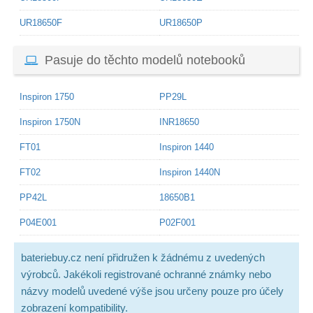
UR18650F
UR18650P
Pasuje do těchto modelů notebooků
Inspiron 1750
PP29L
Inspiron 1750N
INR18650
FT01
Inspiron 1440
FT02
Inspiron 1440N
PP42L
18650B1
P04E001
P02F001
bateriebuy.cz není přidružen k žádnému z uvedených
výrobců. Jakékoli registrované ochranné známky nebo
názvy modelů uvedené výše jsou určeny pouze pro účely
zobrazení kompatibility.