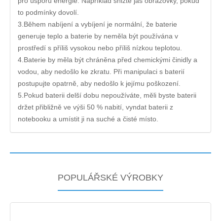
pro úsporu energie. Například snižte jas obrazovky, pokud
to podmínky dovolí.
3.Během nabíjení a vybíjení je normální, že baterie
generuje teplo a baterie by neměla být používána v
prostředí s příliš vysokou nebo příliš nízkou teplotou.
4.Baterie by měla být chráněna před chemickými činidly a
vodou, aby nedošlo ke zkratu. Při manipulaci s baterií
postupujte opatrně, aby nedošlo k jejímu poškození.
5.Pokud baterii delší dobu nepoužíváte, měli byste baterii
držet přibližně ve výši 50 % nabití, vyndat baterii z
notebooku a umístit ji na suché a čisté místo.
POPULÁŘSKÉ VÝROBKY