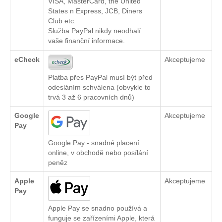
VISA, MasterCard, the United
States n Express, JCB, Diners
Club etc.
Služba PayPal nikdy neodhalí
vaše finanční informace.
eCheck
Akceptujeme
Platba přes PayPal musí být před
odesláním schválena (obvykle to
trvá 3 až 6 pracovních dnů)
Google
Akceptujeme
Pay
Google Pay - snadné placení
online, v obchodě nebo posílání
peněz
Apple
Akceptujeme
Pay
Apple Pay se snadno používá a
funguje se zařízeními Apple, která