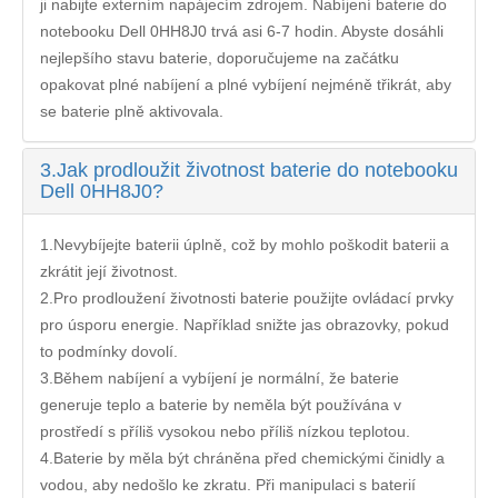
ji nabijte externím napájecím zdrojem. Nabíjení
baterie do
notebooku Dell 0HH8J0
trvá asi 6-7 hodin. Abyste dosáhli
nejlepšího stavu baterie, doporučujeme na začátku
opakovat plné nabíjení a plné vybíjení nejméně třikrát, aby
se baterie plně aktivovala.
3.
Jak prodloužit životnost baterie do notebooku
Dell 0HH8J0?
1.Nevybíjejte baterii úplně, což by mohlo poškodit baterii a
zkrátit její životnost.
2.Pro prodloužení životnosti baterie použijte ovládací prvky
pro úsporu energie. Například snižte jas obrazovky, pokud
to podmínky dovolí.
3.Během nabíjení a vybíjení je normální, že baterie
generuje teplo a baterie by neměla být používána v
prostředí s příliš vysokou nebo příliš nízkou teplotou.
4.Baterie by měla být chráněna před chemickými činidly a
vodou, aby nedošlo ke zkratu. Při manipulaci s baterií