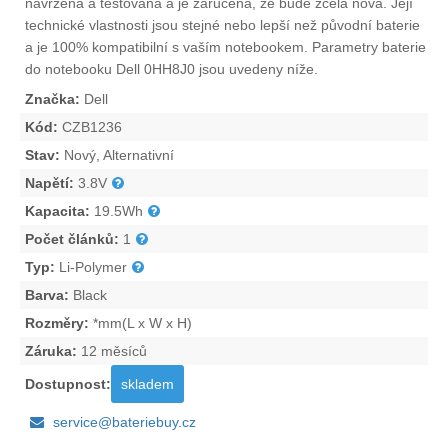
navržena a testována a je zaručena, že bude zcela nová. Její
technické vlastnosti jsou stejné nebo lepší než původní baterie
a je 100% kompatibilní s vaším notebookem. Parametry
baterie
do notebooku Dell 0HH8J0
jsou uvedeny níže.
Značka:
Dell
Kód:
CZB1236
Stav:
Nový, Alternativní
Napětí:
3.8V
Kapacita:
19.5Wh
Počet článků:
1
Typ:
Li-Polymer
Barva:
Black
Rozměry:
*mm(L x W x H)
Záruka:
12 měsíců
Dostupnost:
skladem
service@bateriebuy.cz