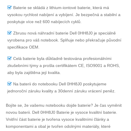
Baterie se skládá z lithium-iontové baterie, která má
vysokou rychlost nabíjení a vybíjení. Je bezpečná a stabilní a
poskytuje více než 600 nabíjecích cyklů.
Zbrusu nová náhradní
baterie Dell 0HH8J0
je speciálně
vyrobena pro váš notebook. Splňuje nebo překračuje původní
specifikace OEM.
Celá baterie byla důkladně testována profesionálními
zkušebními týmy a prošla certifikátem CE, ISO9001 a ROHS,
aby byla zajištěna její kvalita.
Na
baterii do notebooku Dell 0HH8J0
poskytujeme
jednoroční záruku kvality a 30denní záruku vrácení peněz.
Bojíte se, že vašemu notebooku dojde baterie? Je čas vyměnit
novou baterii.
Dell 0HH8J0 Baterie
je vysoce kvalitní baterie.
Vnitřní část baterie je tvořena vysoce kvalitními články a
komponentami a obal je tvořen odolnými materiály, které