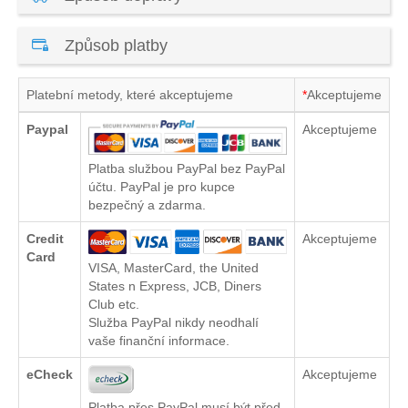
Způsob platby
Platební metody, které akceptujeme
*
Akceptujeme
Paypal
Akceptujeme
Platba službou PayPal bez PayPal
účtu. PayPal je pro kupce
bezpečný a zdarma.
Credit
Akceptujeme
Card
VISA, MasterCard, the United
States n Express, JCB, Diners
Club etc.
Služba PayPal nikdy neodhalí
vaše finanční informace.
eCheck
Akceptujeme
Platba přes PayPal musí být před