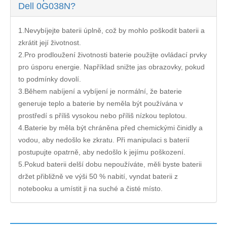
Dell 0G038N?
1.Nevybíjejte baterii úplně, což by mohlo poškodit baterii a
zkrátit její životnost.
2.Pro prodloužení životnosti baterie použijte ovládací prvky
pro úsporu energie. Například snižte jas obrazovky, pokud
to podmínky dovolí.
3.Během nabíjení a vybíjení je normální, že baterie
generuje teplo a baterie by neměla být používána v
prostředí s příliš vysokou nebo příliš nízkou teplotou.
4.Baterie by měla být chráněna před chemickými činidly a
vodou, aby nedošlo ke zkratu. Při manipulaci s baterií
postupujte opatrně, aby nedošlo k jejímu poškození.
5.Pokud baterii delší dobu nepoužíváte, měli byste baterii
držet přibližně ve výši 50 % nabití, vyndat baterii z
notebooku a umístit ji na suché a čisté místo.