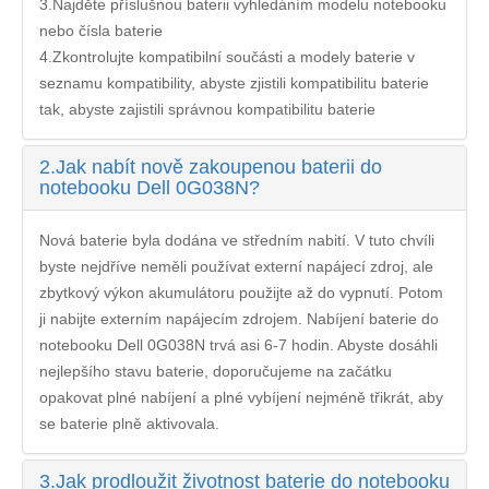
3.Najděte příslušnou baterii vyhledáním modelu notebooku
nebo čísla baterie
4.Zkontrolujte kompatibilní součásti a modely baterie v
seznamu kompatibility, abyste zjistili kompatibilitu baterie
tak, abyste zajistili správnou kompatibilitu baterie
2.
Jak nabít nově zakoupenou baterii do
notebooku Dell 0G038N?
Nová baterie byla dodána ve středním nabití. V tuto chvíli
byste nejdříve neměli používat externí napájecí zdroj, ale
zbytkový výkon akumulátoru použijte až do vypnutí. Potom
ji nabijte externím napájecím zdrojem. Nabíjení
baterie do
notebooku Dell 0G038N
trvá asi 6-7 hodin. Abyste dosáhli
nejlepšího stavu baterie, doporučujeme na začátku
opakovat plné nabíjení a plné vybíjení nejméně třikrát, aby
se baterie plně aktivovala.
3.
Jak prodloužit životnost baterie do notebooku