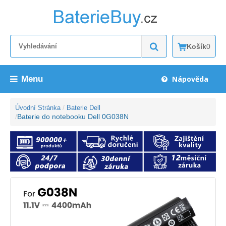
Košík
0
Menu
Nápověda
Úvodní Stránka
Baterie Dell
Baterie do notebooku Dell 0G038N