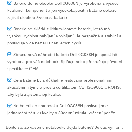
Baterie do notebooku Dell 0G038N
je vyrobena z vysoce
kvalitních komponent a její vysokokapacitní baterie dokáže
zajistit dlouhou životnost baterie.
Baterie se skládá z lithium-iontové baterie, která má
vysokou rychlost nabíjení a vybíjení. Je bezpečná a stabilní a
poskytuje více než 600 nabíjecích cyklů.
Zbrusu nová náhradní
baterie Dell 0G038N
je speciálně
vyrobena pro váš notebook. Splňuje nebo překračuje původní
specifikace OEM.
Celá baterie byla důkladně testována profesionálními
zkušebními týmy a prošla certifikátem CE, ISO9001 a ROHS,
aby byla zajištěna její kvalita.
Na
baterii do notebooku Dell 0G038N
poskytujeme
jednoroční záruku kvality a 30denní záruku vrácení peněz.
Bojíte se, že vašemu notebooku dojde baterie? Je čas vyměnit