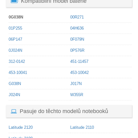
Kompatibilní model baterie
0G038N
00R271
01P255
04H636
06P147
0F079N
0J024N
0P576R
312-0142
451-11457
453-10041
453-10042
G038N
J017N
J024N
W355R
Pasuje do těchto modelů notebooků
Latitude 2120
Latitude 2110