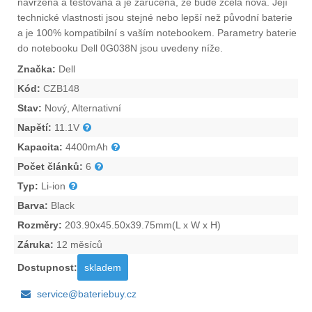
navržena a testována a je zaručena, že bude zcela nová. Její
technické vlastnosti jsou stejné nebo lepší než původní baterie
a je 100% kompatibilní s vaším notebookem. Parametry
baterie
do notebooku Dell 0G038N
jsou uvedeny níže.
Značka:
Dell
Kód:
CZB148
Stav:
Nový, Alternativní
Napětí:
11.1V
Kapacita:
4400mAh
Počet článků:
6
Typ:
Li-ion
Barva:
Black
Rozměry:
203.90x45.50x39.75mm(L x W x H)
Záruka:
12 měsíců
Dostupnost:
skladem
service@bateriebuy.cz