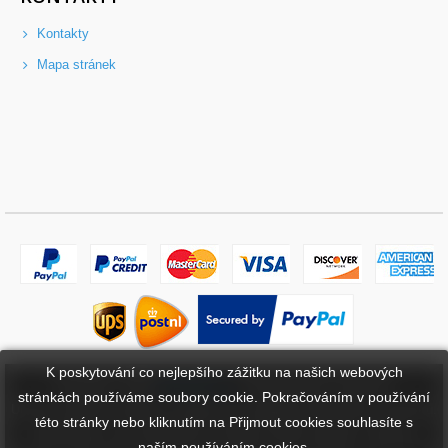
Kontakty
Mapa stránek
K poskytování co nejlepšího zážitku na našich webových
Copyright ©
2026
bateriebuy.cz
. Všechna práva vyhrazena.
stránkách používáme soubory cookie. Pokračováním v používání
Určené ochranné známky a značky jsou majetkem příslušných vlastníků.
této stránky nebo kliknutím na Přijmout cookies souhlasíte s
BaterieBuy.cz není přidružena k žádným OEM značkám. Všechny
naším používáním cookies.