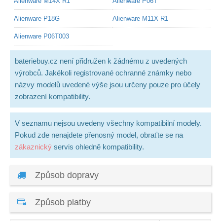
Alienware M14X R1
Alienware P06T
Alienware P18G
Alienware M11X R1
Alienware P06T003
bateriebuy.cz není přidružen k žádnému z uvedených
výrobců. Jakékoli registrované ochranné známky nebo
názvy modelů uvedené výše jsou určeny pouze pro účely
zobrazení kompatibility.
V seznamu nejsou uvedeny všechny kompatibilní modely.
Pokud zde nenajdete přenosný model, obraťte se na
zákaznický
servis ohledně kompatibility.
Způsob dopravy
Způsob platby