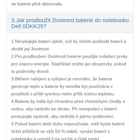
se baterie plně aktivovala.
3.
Jak prodloužit životnost baterie do notebooku
Dell 0DKK25?
1.Nevybíjejte baterii úplně, což by mohlo poškodit baterii a
zkrátit její životnost.
2.Pro prodloužení životnosti baterie použijte ovládací prvky
pro úsporu energie. Například snižte jas obrazovky, pokud
to podmínky dovolí.
3.Během nabíjení a vybíjení je normální, že baterie
generuje teplo a baterie by neměla být používána v
prostředí s příliš vysokou nebo příliš nízkou teplotou.
4.Baterie by měla být chráněna před chemickými činidly a
vodou, aby nedošlo ke zkratu. Při manipulaci s baterií
postupujte opatrně, aby nedošlo k jejímu poškození.
5.Pokud baterii delší dobu nepoužíváte, měli byste baterii
držet přibližně ve výši 50 % nabití, vyndat baterii z
notebooku a umístit ji na suché a čisté místo.