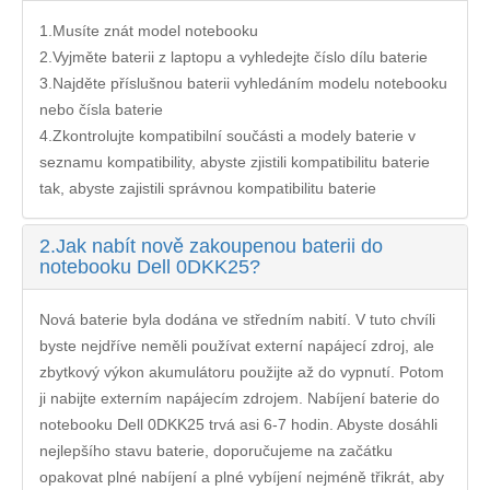
1.Musíte znát model notebooku
2.Vyjměte baterii z laptopu a vyhledejte číslo dílu baterie
3.Najděte příslušnou baterii vyhledáním modelu notebooku
nebo čísla baterie
4.Zkontrolujte kompatibilní součásti a modely baterie v
seznamu kompatibility, abyste zjistili kompatibilitu baterie
tak, abyste zajistili správnou kompatibilitu baterie
2.
Jak nabít nově zakoupenou baterii do
notebooku Dell 0DKK25?
Nová baterie byla dodána ve středním nabití. V tuto chvíli
byste nejdříve neměli používat externí napájecí zdroj, ale
zbytkový výkon akumulátoru použijte až do vypnutí. Potom
ji nabijte externím napájecím zdrojem. Nabíjení
baterie do
notebooku Dell 0DKK25
trvá asi 6-7 hodin. Abyste dosáhli
nejlepšího stavu baterie, doporučujeme na začátku
opakovat plné nabíjení a plné vybíjení nejméně třikrát, aby