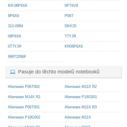
KR-08P6X6
0PT6V8
8P6X6
P06T
312-0984
DKK25
08P6X6
T7YJR
0T7YJR
KR08P6X6
999T2086F
Pasuje do těchto modelů notebooků
Alienware P06T002
Alienware M11X R2
Alienware M14X R2
Alienware P18G001
Alienware P06T001
Alienware M11X R3
Alienware P18G002
Alienware M11X