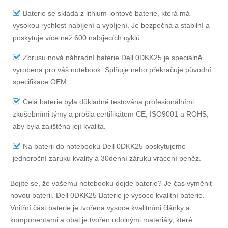
Baterie se skládá z lithium-iontové baterie, která má
vysokou rychlost nabíjení a vybíjení. Je bezpečná a stabilní a
poskytuje více než 600 nabíjecích cyklů.
Zbrusu nová náhradní
baterie Dell 0DKK25
je speciálně
vyrobena pro váš notebook. Splňuje nebo překračuje původní
specifikace OEM.
Celá baterie byla důkladně testována profesionálními
zkušebními týmy a prošla certifikátem CE, ISO9001 a ROHS,
aby byla zajištěna její kvalita.
Na
baterii do notebooku Dell 0DKK25
poskytujeme
jednoroční záruku kvality a 30denní záruku vrácení peněz.
Bojíte se, že vašemu notebooku dojde baterie? Je čas vyměnit
novou baterii.
Dell 0DKK25 Baterie
je vysoce kvalitní baterie.
Vnitřní část baterie je tvořena vysoce kvalitními články a
komponentami a obal je tvořen odolnými materiály, které