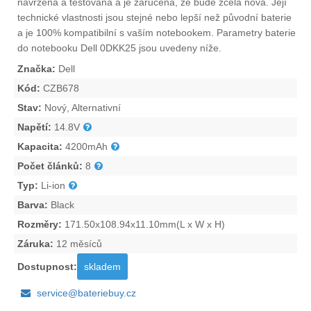
navržena a testována a je zaručena, že bude zcela nová. Její
technické vlastnosti jsou stejné nebo lepší než původní baterie
a je 100% kompatibilní s vaším notebookem. Parametry
baterie
do notebooku Dell 0DKK25
jsou uvedeny níže.
Značka:
Dell
Kód:
CZB678
Stav:
Nový, Alternativní
Napětí:
14.8V
Kapacita:
4200mAh
Počet článků:
8
Typ:
Li-ion
Barva:
Black
Rozměry:
171.50x108.94x11.10mm(L x W x H)
Záruka:
12 měsíců
Dostupnost:
skladem
service@bateriebuy.cz