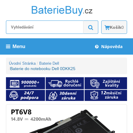
Košík
0
Menu
Nápověda
Úvodní Stránka
Baterie Dell
Baterie do notebooku Dell 0DKK25