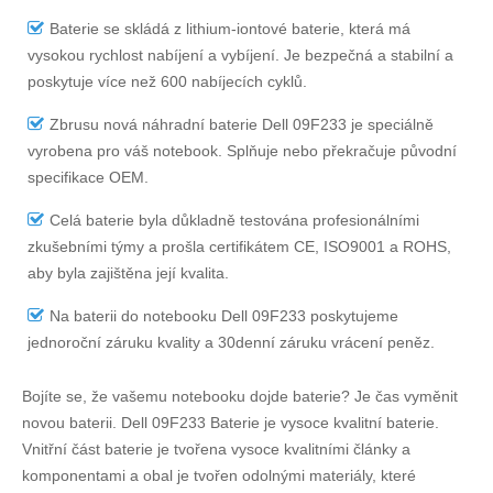
Baterie se skládá z lithium-iontové baterie, která má
vysokou rychlost nabíjení a vybíjení. Je bezpečná a stabilní a
poskytuje více než 600 nabíjecích cyklů.
Zbrusu nová náhradní
baterie Dell 09F233
je speciálně
vyrobena pro váš notebook. Splňuje nebo překračuje původní
specifikace OEM.
Celá baterie byla důkladně testována profesionálními
zkušebními týmy a prošla certifikátem CE, ISO9001 a ROHS,
aby byla zajištěna její kvalita.
Na
baterii do notebooku Dell 09F233
poskytujeme
jednoroční záruku kvality a 30denní záruku vrácení peněz.
Bojíte se, že vašemu notebooku dojde baterie? Je čas vyměnit
novou baterii.
Dell 09F233 Baterie
je vysoce kvalitní baterie.
Vnitřní část baterie je tvořena vysoce kvalitními články a
komponentami a obal je tvořen odolnými materiály, které