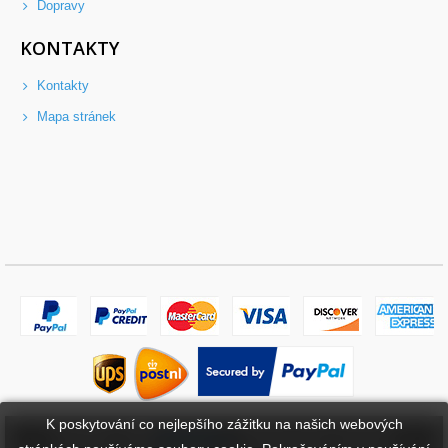
Dopravy
KONTAKTY
Kontakty
Mapa stránek
K poskytování co nejlepšího zážitku na našich webových
Copyright ©
2026
bateriebuy.cz
. Všechna práva vyhrazena.