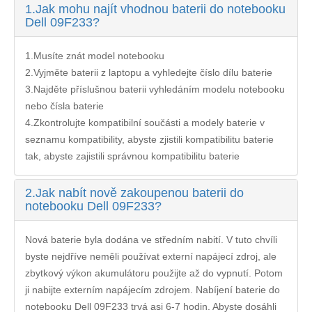
1.
Jak mohu najít vhodnou baterii do notebooku
Dell 09F233?
1.Musíte znát model notebooku
2.Vyjměte baterii z laptopu a vyhledejte číslo dílu baterie
3.Najděte příslušnou baterii vyhledáním modelu notebooku
nebo čísla baterie
4.Zkontrolujte kompatibilní součásti a modely baterie v
seznamu kompatibility, abyste zjistili kompatibilitu baterie
tak, abyste zajistili správnou kompatibilitu baterie
2.
Jak nabít nově zakoupenou baterii do
notebooku Dell 09F233?
Nová baterie byla dodána ve středním nabití. V tuto chvíli
byste nejdříve neměli používat externí napájecí zdroj, ale
zbytkový výkon akumulátoru použijte až do vypnutí. Potom
ji nabijte externím napájecím zdrojem. Nabíjení
baterie do
notebooku Dell 09F233
trvá asi 6-7 hodin. Abyste dosáhli