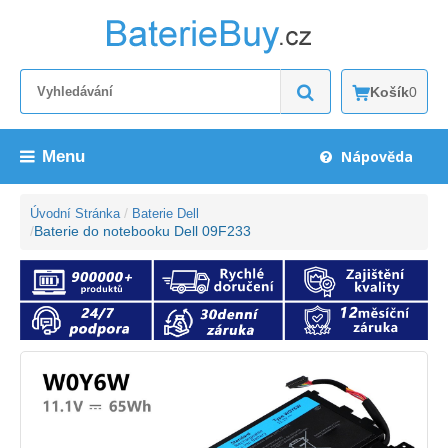
Košík
0
Menu
Nápověda
Úvodní Stránka
Baterie Dell
Baterie do notebooku Dell 09F233