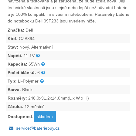
navržena a testována a je zaručena, že bude zcela nová. Její
technické vlastnosti jsou stejné nebo lepší než původní baterie
a je 100% kompatibilní s vaším notebookem. Parametry
baterie
do notebooku Dell 09F233
jsou uvedeny níže.
Značka:
Dell
Kód:
CZB394
Stav:
Nový, Alternativní
Napětí:
11.1V
Kapacita:
65Wh
Počet článků:
6
Typ:
Li-Polymer
Barva:
Black
Rozměry:
248.0x91.2x14.0mm(L x W x H)
Záruka:
12 měsíců
Dostupnost:
skladem
service@bateriebuy.cz