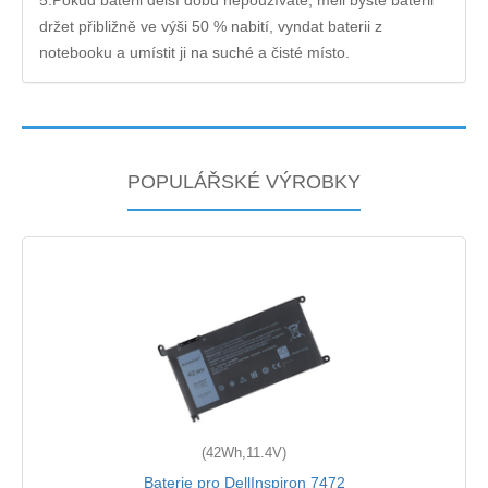
5.Pokud baterii delší dobu nepoužíváte, měli byste baterii
držet přibližně ve výši 50 % nabití, vyndat baterii z
notebooku a umístit ji na suché a čisté místo.
POPULÁŘSKÉ VÝROBKY
(42Wh,11.4V)
Baterie pro DellInspiron 7472