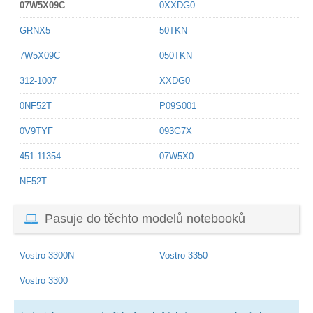
07W5X09C
0XXDG0
GRNX5
50TKN
7W5X09C
050TKN
312-1007
XXDG0
0NF52T
P09S001
0V9TYF
093G7X
451-11354
07W5X0
NF52T
Pasuje do těchto modelů notebooků
Vostro 3300N
Vostro 3350
Vostro 3300