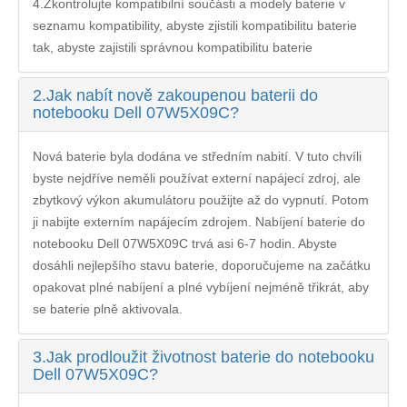
4.Zkontrolujte kompatibilní součásti a modely baterie v
seznamu kompatibility, abyste zjistili kompatibilitu baterie
tak, abyste zajistili správnou kompatibilitu baterie
2.
Jak nabít nově zakoupenou baterii do
notebooku Dell 07W5X09C?
Nová baterie byla dodána ve středním nabití. V tuto chvíli
byste nejdříve neměli používat externí napájecí zdroj, ale
zbytkový výkon akumulátoru použijte až do vypnutí. Potom
ji nabijte externím napájecím zdrojem. Nabíjení
baterie do
notebooku Dell 07W5X09C
trvá asi 6-7 hodin. Abyste
dosáhli nejlepšího stavu baterie, doporučujeme na začátku
opakovat plné nabíjení a plné vybíjení nejméně třikrát, aby
se baterie plně aktivovala.
3.
Jak prodloužit životnost baterie do notebooku
Dell 07W5X09C?