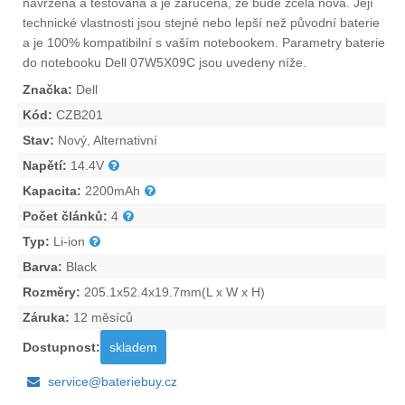
navržena a testována a je zaručena, že bude zcela nová. Její
technické vlastnosti jsou stejné nebo lepší než původní baterie
a je 100% kompatibilní s vaším notebookem. Parametry
baterie
do notebooku Dell 07W5X09C
jsou uvedeny níže.
Značka:
Dell
Kód:
CZB201
Stav:
Nový, Alternativní
Napětí:
14.4V
Kapacita:
2200mAh
Počet článků:
4
Typ:
Li-ion
Barva:
Black
Rozměry:
205.1x52.4x19.7mm(L x W x H)
Záruka:
12 měsíců
Dostupnost:
skladem
service@bateriebuy.cz