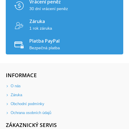
Vrácení peněz
30 dní vrácení peněz
Záruka
1 rok záruka
Platba PayPal
Bezpečná platba
INFORMACE
O nás
Záruka
Obchodní podmínky
Ochrana osobních údajů
ZÁKAZNICKÝ SERVIS