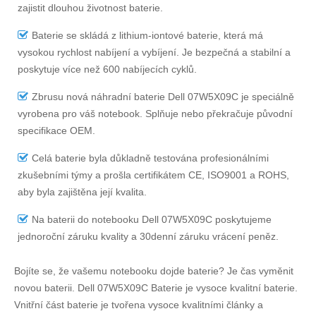
zajistit dlouhou životnost baterie.
Baterie se skládá z lithium-iontové baterie, která má
vysokou rychlost nabíjení a vybíjení. Je bezpečná a stabilní a
poskytuje více než 600 nabíjecích cyklů.
Zbrusu nová náhradní
baterie Dell 07W5X09C
je speciálně
vyrobena pro váš notebook. Splňuje nebo překračuje původní
specifikace OEM.
Celá baterie byla důkladně testována profesionálními
zkušebními týmy a prošla certifikátem CE, ISO9001 a ROHS,
aby byla zajištěna její kvalita.
Na
baterii do notebooku Dell 07W5X09C
poskytujeme
jednoroční záruku kvality a 30denní záruku vrácení peněz.
Bojíte se, že vašemu notebooku dojde baterie? Je čas vyměnit
novou baterii.
Dell 07W5X09C Baterie
je vysoce kvalitní baterie.
Vnitřní část baterie je tvořena vysoce kvalitními články a