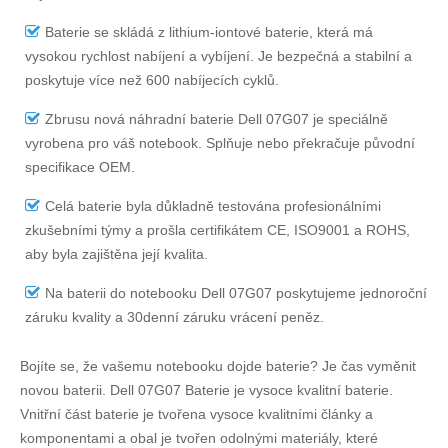
Baterie se skládá z lithium-iontové baterie, která má
vysokou rychlost nabíjení a vybíjení. Je bezpečná a stabilní a
poskytuje více než 600 nabíjecích cyklů.
Zbrusu nová náhradní
baterie Dell 07G07
je speciálně
vyrobena pro váš notebook. Splňuje nebo překračuje původní
specifikace OEM.
Celá baterie byla důkladně testována profesionálními
zkušebními týmy a prošla certifikátem CE, ISO9001 a ROHS,
aby byla zajištěna její kvalita.
Na
baterii do notebooku Dell 07G07
poskytujeme jednoroční
záruku kvality a 30denní záruku vrácení peněz.
Bojíte se, že vašemu notebooku dojde baterie? Je čas vyměnit
novou baterii.
Dell 07G07 Baterie
je vysoce kvalitní baterie.
Vnitřní část baterie je tvořena vysoce kvalitními články a
komponentami a obal je tvořen odolnými materiály, které