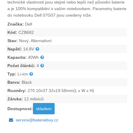
technické vlastnosti jsou stejné nebo lepší než původní baterie
a je 100% kompatibilní s vaším notebookem. Parametry
baterie
do notebooku Dell 07G07
jsou uvedeny níže.
Značka:
Dell
Kód:
CZB682
Stav:
Nový, Alternativní
Napětí:
14.8V
Kapacita:
40Wh
Počet článků:
4
Typ:
Li-ion
Barva:
Black
Rozměry:
270.10x37.32x19.58mm(L x W x H)
Záruka:
12 měsíců
Dostupnost:
skladem
service@bateriebuy.cz