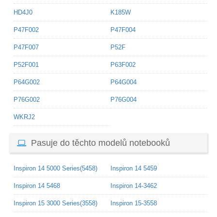
HD4J0
K185W
P47F002
P47F004
P47F007
P52F
P52F001
P63F002
P64G002
P64G004
P76G002
P76G004
WKRJ2
Pasuje do těchto modelů notebooků
Inspiron 14 5000 Series(5458)
Inspiron 14 5459
Inspiron 14 5468
Inspiron 14-3462
Inspiron 15 3000 Series(3558)
Inspiron 15-3558