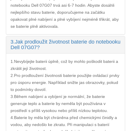
notebooku Dell 07G07
trvá asi 6-7 hodin. Abyste dosáhli
nejlepšího stavu baterie, doporučujeme na začátku
opakovat plné nabíjení a plné vybíjení nejméně třikrát, aby
se baterie plně aktivovala.
3.
Jak prodloužit životnost baterie do notebooku
Dell 07G07?
1.Nevybíjejte baterii úplně, což by mohlo poškodit baterii a
zkrátit její životnost.
2.Pro prodloužení životnosti baterie použijte ovládací prvky
pro úsporu energie. Například snižte jas obrazovky, pokud
to podmínky dovolí.
3.Během nabíjení a vybíjení je normální, že baterie
generuje teplo a baterie by neměla být používána v
prostředí s příliš vysokou nebo příliš nízkou teplotou.
4.Baterie by měla být chráněna před chemickými činidly a
vodou, aby nedošlo ke zkratu. Při manipulaci s baterií