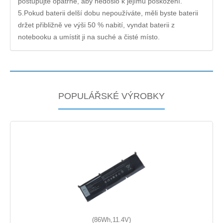
postupujte opatrně, aby nedošlo k jejímu poškození.
5.Pokud baterii delší dobu nepoužíváte, měli byste baterii
držet přibližně ve výši 50 % nabití, vyndat baterii z
notebooku a umístit ji na suché a čisté místo.
POPULÁŘSKÉ VÝROBKY
(86Wh,11.4V)