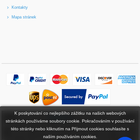
Kontakty
Mapa stránek
K poskytování co nejlepšího zážitku na našich webových
Copyright ©
2026
bateriebuy.cz
. Všechna práva vyhrazena.
stránkách používáme soubory cookie. Pokračováním v používání
Určené ochranné známky a značky jsou majetkem příslušných vlastníků.
této stránky nebo kliknutím na Přijmout cookies souhlasíte s
BaterieBuy.cz není přidružena k žádným OEM značkám. Všechny
naším používáním cookies.
produkty na této webové stránce jsou generické, aftermarket, náhradní díly.