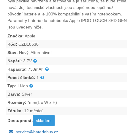
byla pečlivě navržena a testována a je zaručena, že bude zcela
nová. Její technické vlastnosti jsou stejné nebo lepší než
původní baterie a je 100% kompatibilní s vaším notebookem.
Parametry
baterie do notebooku Apple IPOD TOUCH 3RD GEN
jsou uvedeny níže.
Značka:
Apple
Kód:
CZB10530
Stav:
Nový, Alternativní
Napětí:
3.7V
Kapacita:
730mAh
Počet článků:
1
Typ:
Li-ion
Barva:
Silver
Rozměry:
*mm(L x W x H)
Záruka:
12 měsíců
Dostupnost:
skladem
service@bateriebuy.cz