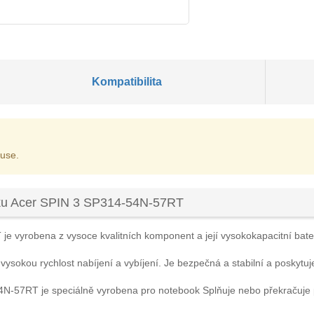
Kompatibilita
 use.
oku Acer SPIN 3 SP314-54N-57RT
T
je vyrobena z vysoce kvalitních komponent a její vysokokapacitní bateri
 vysokou rychlost nabíjení a vybíjení. Je bezpečná a stabilní a poskytuj
54N-57RT
je speciálně vyrobena pro notebook Splňuje nebo překračuje