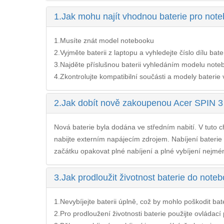
1.
Jak mohu najít vhodnou baterie pro no
1.Musíte znát model notebooku
2.Vyjměte baterii z laptopu a vyhledejte číslo dílu bate
3.Najděte příslušnou baterii vyhledáním modelu noteb
4.Zkontrolujte kompatibilní součásti a modely baterie v 
2.
Jak dobít nově zakoupenou Acer SPIN 
Nová baterie byla dodána ve středním nabití. V tuto ch
nabijte externím napájecím zdrojem. Nabíjení
bateri
začátku opakovat plné nabíjení a plné vybíjení nejméně
3.
Jak prodloužit životnost baterie do no
1.Nevybíjejte baterii úplně, což by mohlo poškodit bateri
2.Pro prodloužení životnosti baterie použijte ovládac