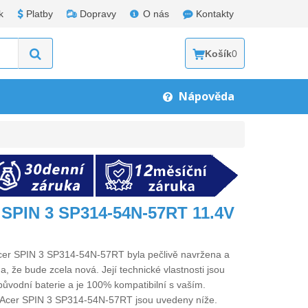
k
Platby
Dopravy
O nás
Kontakty
Košík
0
Nápověda
r SPIN 3 SP314-54N-57RT 11.4V
Acer SPIN 3 SP314-54N-57RT
byla pečlivě navržena a
a, že bude zcela nová. Její technické vlastnosti jsou
původní baterie a je 100% kompatibilní s vaším.
o Acer SPIN 3 SP314-54N-57RT
jsou uvedeny níže.