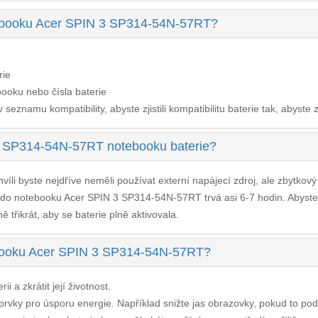
tebooku Acer SPIN 3 SP314-54N-57RT?
rie
ooku nebo čísla baterie
seznamu kompatibility, abyste zjistili kompatibilitu baterie tak, abyste z
3 SP314-54N-57RT notebooku baterie?
víli byste nejdříve neměli používat externí napájecí zdroj, ale zbytkov
e do notebooku Acer SPIN 3 SP314-54N-57RT
trvá asi 6-7 hodin. Abyst
 třikrát, aby se baterie plně aktivovala.
tebooku Acer SPIN 3 SP314-54N-57RT?
i a zkrátit její životnost.
í prvky pro úsporu energie. Například snižte jas obrazovky, pokud to po