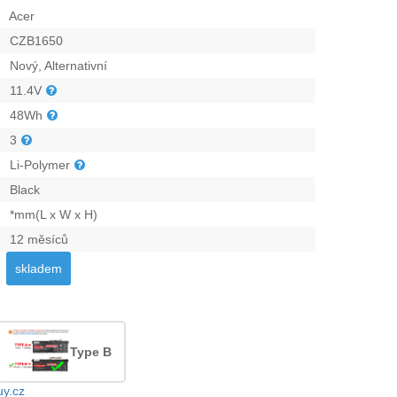
Acer
CZB1650
Nový, Alternativní
11.4V
48Wh
3
Li-Polymer
Black
*mm(L x W x H)
12 měsíců
skladem
Type B
uy.cz