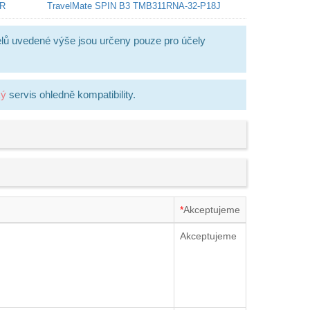
VR
TravelMate SPIN B3 TMB311RNA-32-P18J
lů uvedené výše jsou určeny pouze pro účely
ký
servis ohledně kompatibility.
*
Akceptujeme
Akceptujeme