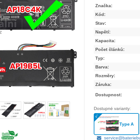
Značka:
Kód:
Stav:
Napětí:
Kapacita:
Počet článků:
Typ:
Barva:
Rozměry:
Záruka:
Dostupnost:
Dostupné varianty:
Type A
service@baterieb