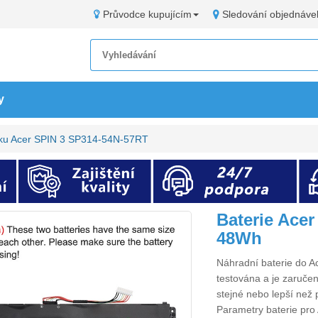
Průvodce kupujícím
Sledování objednáve
y
oku Acer SPIN 3 SP314-54N-57RT
Baterie Ace
48Wh
Náhradní
baterie do 
testována a je zaručen
stejné nebo lepší než 
Parametry
baterie pr