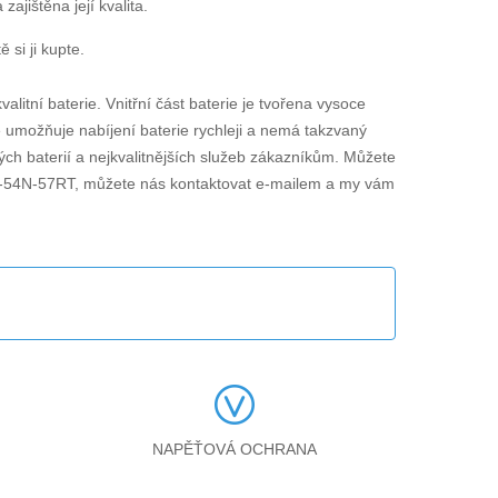
jištěna její kvalita.
 si ji kupte.
valitní baterie. Vnitřní část baterie je tvořena vysoce
ie umožňuje nabíjení baterie rychleji a nemá takzvaný
ch baterií a nejkvalitnějších služeb zákazníkům. Můžete
4-54N-57RT
, můžete nás kontaktovat e-mailem a my vám
NAPĚŤOVÁ OCHRANA