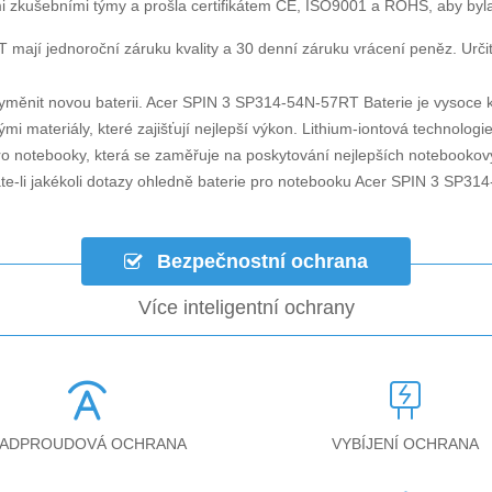
i zkušebními týmy a prošla certifikátem CE, ISO9001 a ROHS, aby byla za
T
mají jednoroční záruku kvality a 30 denní záruku vrácení peněz. Určitě
yměnit novou baterii.
Acer SPIN 3 SP314-54N-57RT Baterie
je vysoce k
mi materiály, které zajišťují nejlepší výkon. Lithium-iontová technolog
pro notebooky, která se zaměřuje na poskytování nejlepších notebookový
te-li jakékoli dotazy ohledně
baterie pro notebooku Acer SPIN 3 SP31
Bezpečnostní ochrana
Více inteligentní ochrany
ADPROUDOVÁ OCHRANA
VYBÍJENÍ OCHRANA