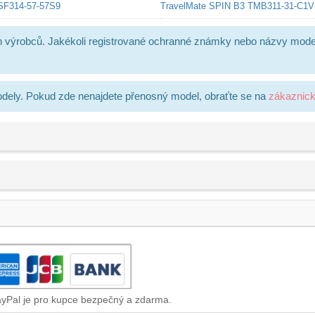
SF314-57-57S9
TravelMate SPIN B3 TMB311-31-C1
h výrobců. Jakékoli registrované ochranné známky nebo názvy mode
dely. Pokud zde nenajdete přenosný model, obraťte se na
zákaznic
ayPal je pro kupce bezpečný a zdarma.