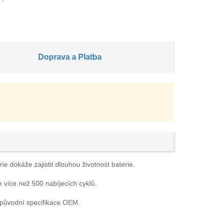
Doprava a Platba
e dokáže zajistit dlouhou životnost baterie.
e více než 500 nabíjecích cyklů.
 původní specifikace OEM.