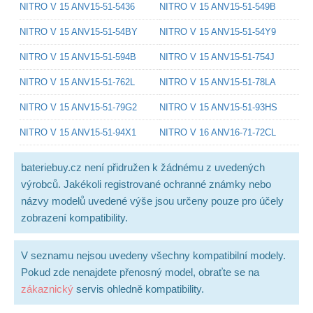
NITRO V 15 ANV15-51-5436
NITRO V 15 ANV15-51-549B
NITRO V 15 ANV15-51-54BY
NITRO V 15 ANV15-51-54Y9
NITRO V 15 ANV15-51-594B
NITRO V 15 ANV15-51-754J
NITRO V 15 ANV15-51-762L
NITRO V 15 ANV15-51-78LA
NITRO V 15 ANV15-51-79G2
NITRO V 15 ANV15-51-93HS
NITRO V 15 ANV15-51-94X1
NITRO V 16 ANV16-71-72CL
bateriebuy.cz není přidružen k žádnému z uvedených
výrobců. Jakékoli registrované ochranné známky nebo
názvy modelů uvedené výše jsou určeny pouze pro účely
zobrazení kompatibility.
V seznamu nejsou uvedeny všechny kompatibilní modely.
Pokud zde nenajdete přenosný model, obraťte se na
zákaznický
servis ohledně kompatibility.