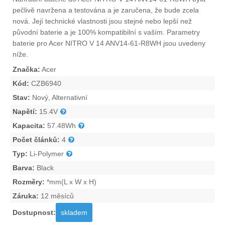
pečlivě navržena a testována a je zaručena, že bude zcela
nová. Její technické vlastnosti jsou stejné nebo lepší než
původní baterie a je 100% kompatibilní s vaším. Parametry
baterie pro Acer NITRO V 14 ANV14-61-R8WH
jsou uvedeny
níže.
Značka:
Acer
Kód:
CZB6940
Stav:
Nový, Alternativní
Napětí:
15.4V
Kapacita:
57.48Wh
Počet článků:
4
Typ:
Li-Polymer
Barva:
Black
Rozměry:
*mm(L x W x H)
Záruka:
12 měsíců
Dostupnost:
skladem