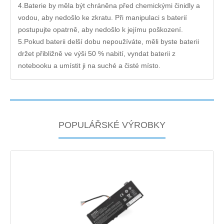
4.Baterie by měla být chráněna před chemickými činidly a
vodou, aby nedošlo ke zkratu. Při manipulaci s baterií
postupujte opatrně, aby nedošlo k jejímu poškození.
5.Pokud baterii delší dobu nepoužíváte, měli byste baterii
držet přibližně ve výši 50 % nabití, vyndat baterii z
notebooku a umístit ji na suché a čisté místo.
POPULÁŘSKÉ VÝROBKY