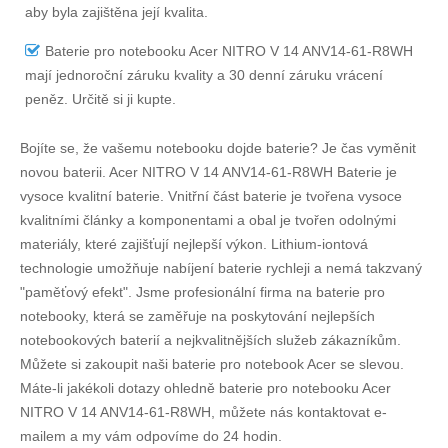
aby byla zajištěna její kvalita.
Baterie pro notebooku Acer NITRO V 14 ANV14-61-R8WH
mají jednoroční záruku kvality a 30 denní záruku vrácení
peněz. Určitě si ji kupte.
Bojíte se, že vašemu notebooku dojde baterie? Je čas vyměnit
novou baterii.
Acer NITRO V 14 ANV14-61-R8WH Baterie
je
vysoce kvalitní baterie. Vnitřní část baterie je tvořena vysoce
kvalitními články a komponentami a obal je tvořen odolnými
materiály, které zajišťují nejlepší výkon. Lithium-iontová
technologie umožňuje nabíjení baterie rychleji a nemá takzvaný
"paměťový efekt". Jsme profesionální firma na baterie pro
notebooky, která se zaměřuje na poskytování nejlepších
notebookových baterií a nejkvalitnějších služeb zákazníkům.
Můžete si zakoupit naši baterie pro notebook Acer se slevou.
Máte-li jakékoli dotazy ohledně
baterie pro notebooku Acer
NITRO V 14 ANV14-61-R8WH
, můžete nás kontaktovat e-
mailem a my vám odpovíme do 24 hodin.