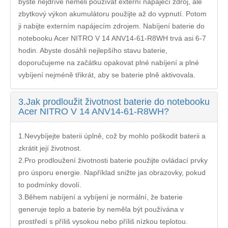
byste nejdříve neměli používat externí napájecí zdroj, ale
zbytkový výkon akumulátoru použijte až do vypnutí. Potom
ji nabijte externím napájecím zdrojem. Nabíjení
baterie do
notebooku Acer NITRO V 14 ANV14-61-R8WH
trvá asi 6-7
hodin. Abyste dosáhli nejlepšího stavu baterie,
doporučujeme na začátku opakovat plné nabíjení a plné
vybíjení nejméně třikrát, aby se baterie plně aktivovala.
3.
Jak prodloužit životnost baterie do notebooku
Acer NITRO V 14 ANV14-61-R8WH?
1.Nevybíjejte baterii úplně, což by mohlo poškodit baterii a
zkrátit její životnost.
2.Pro prodloužení životnosti baterie použijte ovládací prvky
pro úsporu energie. Například snižte jas obrazovky, pokud
to podmínky dovolí.
3.Během nabíjení a vybíjení je normální, že baterie
generuje teplo a baterie by neměla být používána v
prostředí s příliš vysokou nebo příliš nízkou teplotou.