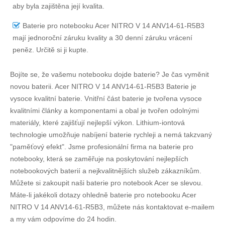
aby byla zajištěna její kvalita.
Baterie pro notebooku Acer NITRO V 14 ANV14-61-R5B3
mají jednoroční záruku kvality a 30 denní záruku vrácení
peněz. Určitě si ji kupte.
Bojíte se, že vašemu notebooku dojde baterie? Je čas vyměnit
novou baterii.
Acer NITRO V 14 ANV14-61-R5B3 Baterie
je
vysoce kvalitní baterie. Vnitřní část baterie je tvořena vysoce
kvalitními články a komponentami a obal je tvořen odolnými
materiály, které zajišťují nejlepší výkon. Lithium-iontová
technologie umožňuje nabíjení baterie rychleji a nemá takzvaný
"paměťový efekt". Jsme profesionální firma na baterie pro
notebooky, která se zaměřuje na poskytování nejlepších
notebookových baterií a nejkvalitnějších služeb zákazníkům.
Můžete si zakoupit naši baterie pro notebook Acer se slevou.
Máte-li jakékoli dotazy ohledně
baterie pro notebooku Acer
NITRO V 14 ANV14-61-R5B3
, můžete nás kontaktovat e-mailem
a my vám odpovíme do 24 hodin.