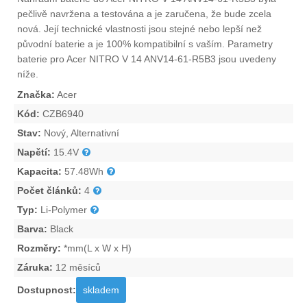
pečlivě navržena a testována a je zaručena, že bude zcela
nová. Její technické vlastnosti jsou stejné nebo lepší než
původní baterie a je 100% kompatibilní s vaším. Parametry
baterie pro Acer NITRO V 14 ANV14-61-R5B3
jsou uvedeny
níže.
Značka:
Acer
Kód:
CZB6940
Stav:
Nový, Alternativní
Napětí:
15.4V
Kapacita:
57.48Wh
Počet článků:
4
Typ:
Li-Polymer
Barva:
Black
Rozměry:
*mm(L x W x H)
Záruka:
12 měsíců
Dostupnost:
skladem