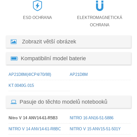
ESD OCHRANA
ELEKTROMAGNETICKÁ
OCHRANA
Zobrazit větší obrázek
Kompatibilní model baterie
AP21D8M(4ICP4/70/88)
AP21D8M
KT.0040G.015
Pasuje do těchto modelů notebooků
Nitro V 14 ANV14-61-R5B3
NITRO 16 AN16-51-5886
NITRO V 14 ANV14-61-R8BC
NITRO V 15 ANV15-51-501Y