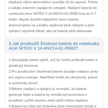
zbytkový výkon akumulátoru použijte až do vypnutí. Potom
ji nabijte externím napájecím zdrojem. Nabíjení
baterie do
notebooku Acer NITRO V 14 ANV14-61-R5B3
trvá asi 6-7
hodin. Abyste dosáhli nejlepšího stavu baterie,
doporučujeme na začátku opakovat plné nabíjení a plné
vybíjení nejméně třikrát, aby se baterie plně aktivovala.
3.
Jak prodloužit životnost baterie do notebooku
Acer NITRO V 14 ANV14-61-R5B3?
1.Nevybíjejte baterii úplně, což by mohlo poškodit baterii a
zkrátit její životnost.
2.Pro prodloužení životnosti baterie použijte ovládací prvky
pro úsporu energie. Například snižte jas obrazovky, pokud
to podmínky dovolí.
3.Během nabíjení a vybíjení je normální, že baterie
generuje teplo a baterie by neměla být používána v
prostředí s příliš vysokou nebo příliš nízkou teplotou.
4.Baterie by měla být chráněna před chemickými činidly a