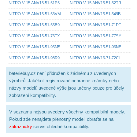
NITRO V 15 ANV15-51-51P5
NITRO V 15 ANV15-51-52TR
NITRO V 15 ANV15-51-53VM
NITRO V 15 ANV15-51-549B
NITRO V 15 ANV15-51-55B9
NITRO V 15 ANV15-51-71FC
NITRO V 15 ANV15-51-76TX
NITRO V 15 ANV15-51-77SY
NITRO V 15 ANV15-51-95M5
NITRO V 15 ANV15-51-96NE
NITRO V 15 ANV15-51-98R9
NITRO V 16 ANV16-71-72CL
bateriebuy.cz není přidružen k žádnému z uvedených
výrobců. Jakékoli registrované ochranné známky nebo
názvy modelů uvedené výše jsou určeny pouze pro účely
zobrazení kompatibility.
V seznamu nejsou uvedeny všechny kompatibilní modely.
Pokud zde nenajdete přenosný model, obraťte se na
zákaznický
servis ohledně kompatibility.