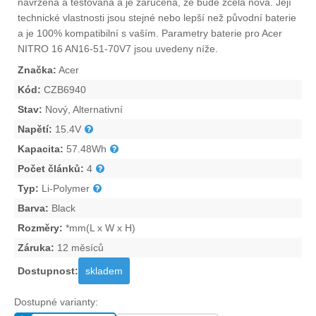
navržena a testována a je zaručena, že bude zcela nová. Její
technické vlastnosti jsou stejné nebo lepší než původní baterie
a je 100% kompatibilní s vaším. Parametry
baterie pro Acer
NITRO 16 AN16-51-70V7
jsou uvedeny níže.
Značka:
Acer
Kód:
CZB6940
Stav:
Nový, Alternativní
Napětí:
15.4V
Kapacita:
57.48Wh
Počet článků:
4
Typ:
Li-Polymer
Barva:
Black
Rozměry:
*mm(L x W x H)
Záruka:
12 měsíců
Dostupnost:
skladem
Dostupné varianty: