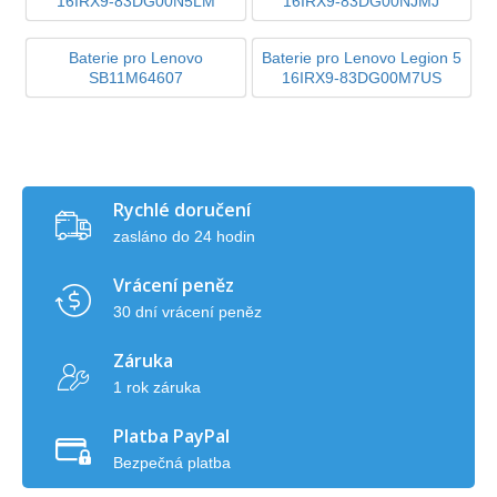
16IRX9-83DG00N5LM
16IRX9-83DG00NJMJ
Baterie pro Lenovo
Baterie pro Lenovo Legion 5
SB11M64607
16IRX9-83DG00M7US
Rychlé doručení
zasláno do 24 hodin
Vrácení peněz
30 dní vrácení peněz
Záruka
1 rok záruka
Platba PayPal
Bezpečná platba