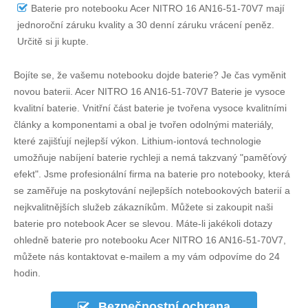
Baterie pro notebooku Acer NITRO 16 AN16-51-70V7
mají
jednoroční záruku kvality a 30 denní záruku vrácení peněz.
Určitě si ji kupte.
Bojíte se, že vašemu notebooku dojde baterie? Je čas vyměnit
novou baterii.
Acer NITRO 16 AN16-51-70V7 Baterie
je vysoce
kvalitní baterie. Vnitřní část baterie je tvořena vysoce kvalitními
články a komponentami a obal je tvořen odolnými materiály,
které zajišťují nejlepší výkon. Lithium-iontová technologie
umožňuje nabíjení baterie rychleji a nemá takzvaný "paměťový
efekt". Jsme profesionální firma na baterie pro notebooky, která
se zaměřuje na poskytování nejlepších notebookových baterií a
nejkvalitnějších služeb zákazníkům. Můžete si zakoupit naši
baterie pro notebook Acer se slevou. Máte-li jakékoli dotazy
ohledně
baterie pro notebooku Acer NITRO 16 AN16-51-70V7
,
můžete nás kontaktovat e-mailem a my vám odpovíme do 24
hodin.
Bezpečnostní ochrana