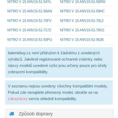
NITRO V 15 ANV15-51-54YL
NITRO V 15 ANV15-51-56RW
NITRO V 15 ANV15-51-58AN
NITRO V 15 ANV15-51-59HC
NITRO V 15 ANV15-51-70FV
NITRO V 15 ANV15-51-70L2
NITRO V 15 ANV15-51-717Z
NITRO V 15 ANV15-51-79X2
NITRO V 15 ANV15-51-93PU
NITRO V 15 ANV15-51-952K
bateriebuy.cz není přidružen k žádnému z uvedených
výrobců. Jakékoli registrované ochranné známky nebo
názvy modelů uvedené výše jsou určeny pouze pro účely
zobrazení kompatibility.
V seznamu nejsou uvedeny všechny kompatibilní modely.
Pokud zde nenajdete přenosný model, obraťte se na
zákaznický
servis ohledně kompatibility.
Způsob dopravy