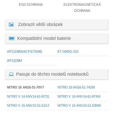
ESD OCHRANA
ELEKTROMAGNETICKÁ
OCHRANA
Zobrazit větší obrázek
Kompatibilní model baterie
AP21D8M(4ICP4/70/88)
KT.0040G.015
AP21D8M
Pasuje do těchto modelů notebooků
NITRO 16 AN16-51-70V7
NITRO 16 AN16-51-742W
NITRO V 14 ANV14-61-R731
NITRO V 14 ANV14-61-R7KK
NITRO V 15 ANV15-51-51XJ
NITRO V 15 ANV15-51-53NW