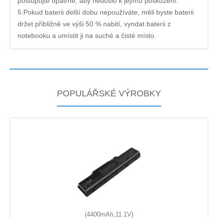
postupujte opatrně, aby nedošlo k jejímu poškození.
5.Pokud baterii delší dobu nepoužíváte, měli byste baterii
držet přibližně ve výši 50 % nabití, vyndat baterii z
notebooku a umístit ji na suché a čisté místo.
POPULÁŘSKÉ VÝROBKY
(4400mAh,11.1V)