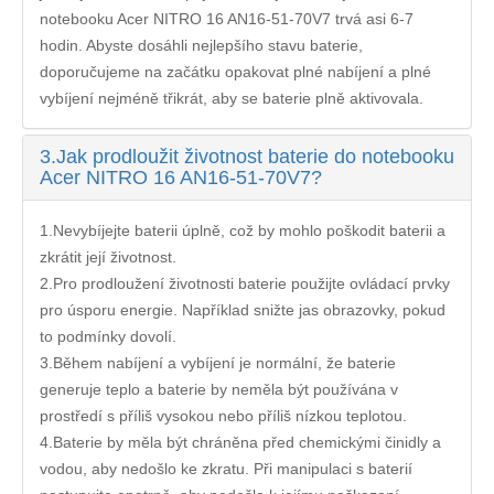
notebooku Acer NITRO 16 AN16-51-70V7
trvá asi 6-7
hodin. Abyste dosáhli nejlepšího stavu baterie,
doporučujeme na začátku opakovat plné nabíjení a plné
vybíjení nejméně třikrát, aby se baterie plně aktivovala.
3.
Jak prodloužit životnost baterie do notebooku
Acer NITRO 16 AN16-51-70V7?
1.Nevybíjejte baterii úplně, což by mohlo poškodit baterii a
zkrátit její životnost.
2.Pro prodloužení životnosti baterie použijte ovládací prvky
pro úsporu energie. Například snižte jas obrazovky, pokud
to podmínky dovolí.
3.Během nabíjení a vybíjení je normální, že baterie
generuje teplo a baterie by neměla být používána v
prostředí s příliš vysokou nebo příliš nízkou teplotou.
4.Baterie by měla být chráněna před chemickými činidly a
vodou, aby nedošlo ke zkratu. Při manipulaci s baterií