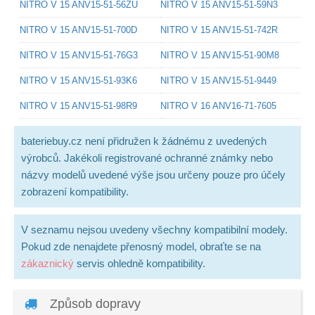
NITRO V 15 ANV15-51-56ZU
NITRO V 15 ANV15-51-59N3
NITRO V 15 ANV15-51-700D
NITRO V 15 ANV15-51-742R
NITRO V 15 ANV15-51-76G3
NITRO V 15 ANV15-51-90M8
NITRO V 15 ANV15-51-93K6
NITRO V 15 ANV15-51-9449
NITRO V 15 ANV15-51-98R9
NITRO V 16 ANV16-71-7605
bateriebuy.cz není přidružen k žádnému z uvedených
výrobců. Jakékoli registrované ochranné známky nebo
názvy modelů uvedené výše jsou určeny pouze pro účely
zobrazení kompatibility.
V seznamu nejsou uvedeny všechny kompatibilní modely.
Pokud zde nenajdete přenosný model, obraťte se na
zákaznický
servis ohledně kompatibility.
Způsob dopravy