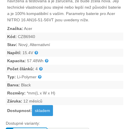
navržena a testována a je zaručena, že bude zcela nová. Její
technické vlastnosti jsou stejné nebo lepší než původní baterie
a je 100% kompatibilní s vaším. Parametry
baterie pro Acer
NITRO 16 AN16-51-56VT
jsou uvedeny níže.
Značka:
Acer
Kód:
CZB6940
Stav:
Nový, Alternativní
Napětí:
15.4V
Kapacita:
57.48Wh
Počet článků:
4
Typ:
Li-Polymer
Barva:
Black
Rozměry:
*mm(L x W x H)
Záruka:
12 měsíců
Dostupnost:
skladem
Dostupné varianty: