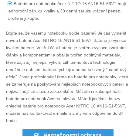
Baterie pro notebooku Acer NITRO 16 AN16-51-56VT
mají
jednoroční záruku kvality a 30 denní záruku vrácení peněz.
Určitě si ji kupte.
Bojíte se, že vašemu notebooku dojde baterie? Je čas vyměnit
novou baterii.
Acer NITRO 16 AN16-51-56VT Baterie
je vysoce
kvalitní baterie. Vnitřní část baterie je tvořena vysoce kvalitními
články a komponentami a obal je tvořen odolnými materiály,
které zajišťují nejlepší výkon. Lithium-iontová technologie
umožňuje nabíjení baterie rychleji a nemá takzvaný "paměťový
efekt". Jsme profesionální firma na baterie pro notebooky, která
se zaměřuje na poskytování nejlepších notebookových baterií a
nejkvalitnějších služeb zákazníkům. Můžete si zakoupit naši
baterie pro notebook Acer se slevou. Máte-li jakékoli dotazy
ohledně
baterie pro notebooku Acer NITRO 16 AN16-51-56VT
,
můžete nás kontaktovat e-mailem a my vám odpovíme do 24
hodin.
Bezpečnostní ochrana