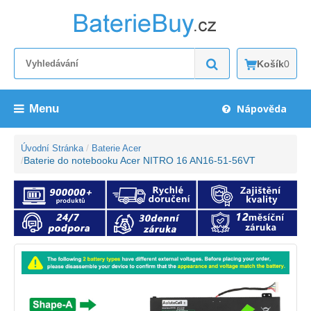
Košík
0
Menu
Nápověda
Úvodní Stránka
Baterie Acer
Baterie do notebooku Acer NITRO 16 AN16-51-56VT