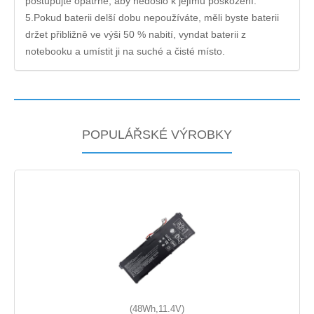
postupujte opatrně, aby nedošlo k jejímu poškození.
5.Pokud baterii delší dobu nepoužíváte, měli byste baterii
držet přibližně ve výši 50 % nabití, vyndat baterii z
notebooku a umístit ji na suché a čisté místo.
POPULÁŘSKÉ VÝROBKY
(48Wh,11.4V)