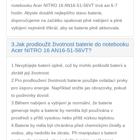
notebooku Acer NITRO 16 AN16-51-56VT
trvá asi 6-7
hodin. Abyste dosáhli nejlepšího stavu baterie,
doporučujeme na začátku opakovat plné nabíjení a plné
vybíjení nejméně třikrát, aby se baterie plně aktivovala.
3.
Jak prodloužit životnost baterie do notebooku
Acer NITRO 16 AN16-51-56VT?
1.Nevybíjejte baterii úplně, což by mohlo poškodit baterii a
zkrátit její životnost.
2.Pro prodloužení životnosti baterie použijte ovládací prvky
pro úsporu energie. Například snižte jas obrazovky, pokud
to podmínky dovolí.
3.Během nabíjení a vybíjení je normální, že baterie
generuje teplo a baterie by neměla být používána v
prostředí s příliš vysokou nebo příliš nízkou teplotou.
4.Baterie by měla být chráněna před chemickými činidly a
vodou, aby nedošlo ke zkratu. Při manipulaci s baterií