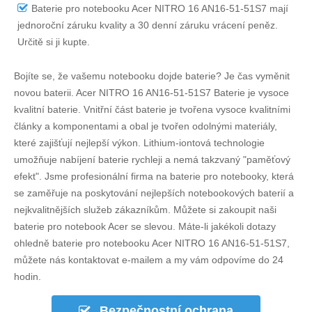
Baterie pro notebooku Acer NITRO 16 AN16-51-51S7
mají
jednoroční záruku kvality a 30 denní záruku vrácení peněz.
Určitě si ji kupte.
Bojíte se, že vašemu notebooku dojde baterie? Je čas vyměnit
novou baterii.
Acer NITRO 16 AN16-51-51S7 Baterie
je vysoce
kvalitní baterie. Vnitřní část baterie je tvořena vysoce kvalitními
články a komponentami a obal je tvořen odolnými materiály,
které zajišťují nejlepší výkon. Lithium-iontová technologie
umožňuje nabíjení baterie rychleji a nemá takzvaný "paměťový
efekt". Jsme profesionální firma na baterie pro notebooky, která
se zaměřuje na poskytování nejlepších notebookových baterií a
nejkvalitnějších služeb zákazníkům. Můžete si zakoupit naši
baterie pro notebook Acer se slevou. Máte-li jakékoli dotazy
ohledně
baterie pro notebooku Acer NITRO 16 AN16-51-51S7
,
můžete nás kontaktovat e-mailem a my vám odpovíme do 24
hodin.
Bezpečnostní ochrana