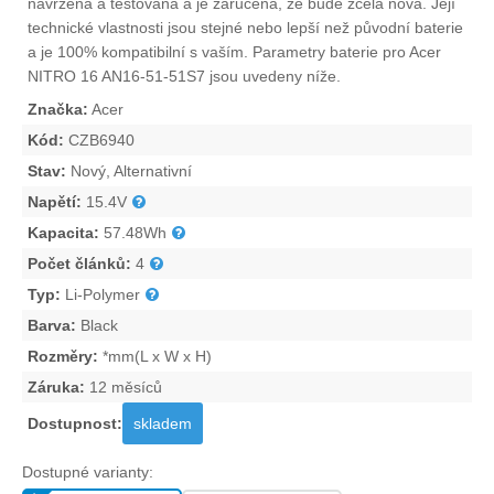
navržena a testována a je zaručena, že bude zcela nová. Její
technické vlastnosti jsou stejné nebo lepší než původní baterie
a je 100% kompatibilní s vaším. Parametry
baterie pro Acer
NITRO 16 AN16-51-51S7
jsou uvedeny níže.
Značka:
Acer
Kód:
CZB6940
Stav:
Nový, Alternativní
Napětí:
15.4V
Kapacita:
57.48Wh
Počet článků:
4
Typ:
Li-Polymer
Barva:
Black
Rozměry:
*mm(L x W x H)
Záruka:
12 měsíců
Dostupnost:
skladem
Dostupné varianty: