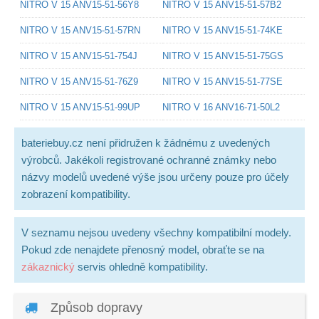
NITRO V 15 ANV15-51-56Y8
NITRO V 15 ANV15-51-57B2
NITRO V 15 ANV15-51-57RN
NITRO V 15 ANV15-51-74KE
NITRO V 15 ANV15-51-754J
NITRO V 15 ANV15-51-75GS
NITRO V 15 ANV15-51-76Z9
NITRO V 15 ANV15-51-77SE
NITRO V 15 ANV15-51-99UP
NITRO V 16 ANV16-71-50L2
bateriebuy.cz není přidružen k žádnému z uvedených
výrobců. Jakékoli registrované ochranné známky nebo
názvy modelů uvedené výše jsou určeny pouze pro účely
zobrazení kompatibility.
V seznamu nejsou uvedeny všechny kompatibilní modely.
Pokud zde nenajdete přenosný model, obraťte se na
zákaznický
servis ohledně kompatibility.
Způsob dopravy