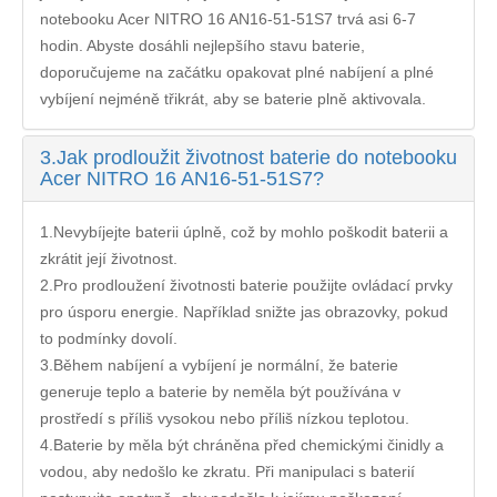
notebooku Acer NITRO 16 AN16-51-51S7
trvá asi 6-7
hodin. Abyste dosáhli nejlepšího stavu baterie,
doporučujeme na začátku opakovat plné nabíjení a plné
vybíjení nejméně třikrát, aby se baterie plně aktivovala.
3.
Jak prodloužit životnost baterie do notebooku
Acer NITRO 16 AN16-51-51S7?
1.Nevybíjejte baterii úplně, což by mohlo poškodit baterii a
zkrátit její životnost.
2.Pro prodloužení životnosti baterie použijte ovládací prvky
pro úsporu energie. Například snižte jas obrazovky, pokud
to podmínky dovolí.
3.Během nabíjení a vybíjení je normální, že baterie
generuje teplo a baterie by neměla být používána v
prostředí s příliš vysokou nebo příliš nízkou teplotou.
4.Baterie by měla být chráněna před chemickými činidly a
vodou, aby nedošlo ke zkratu. Při manipulaci s baterií