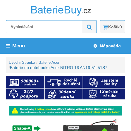
Košík
0
Menu
Nápověda
Úvodní Stránka
Baterie Acer
Baterie do notebooku Acer NITRO 16 AN16-51-51S7