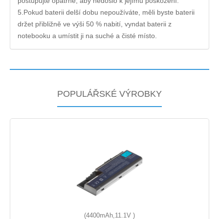
postupujte opatrně, aby nedošlo k jejímu poškození.
5.Pokud baterii delší dobu nepoužíváte, měli byste baterii
držet přibližně ve výši 50 % nabití, vyndat baterii z
notebooku a umístit ji na suché a čisté místo.
POPULÁŘSKÉ VÝROBKY
(4400mAh,11.1V )